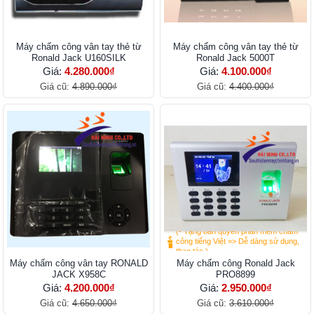
Máy chấm công vân tay thẻ từ
Máy chấm công vân tay thẻ từ
Ronald Jack U160SILK
Ronald Jack 5000T
Giá:
4.280.000₫
Giá:
4.100.000₫
Giá cũ:
4.890.000₫
Giá cũ:
4.400.000₫
(- Tặng bản quyền phần mềm chấm
công tiếng Việt => Dễ dàng sử dụng,
thao tác.)
Máy chấm công vân tay RONALD
Máy chấm công Ronald Jack
JACK X958C
PRO8899
Giá:
4.200.000₫
Giá:
2.950.000₫
Giá cũ:
4.650.000₫
Giá cũ:
3.610.000₫