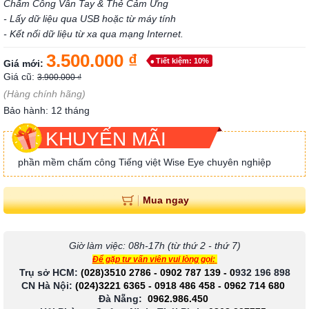
Chấm Công Vân Tay & Thẻ Cảm Ứng
- Lấy dữ liệu qua USB hoặc từ máy tính
- Kết nối dữ liệu từ xa qua mạng Internet.
3.500.000 ₫
Tiết kiệm: 10%
Giá mới:
Giá cũ:
3.900.000 ₫
(Hàng chính hãng)
Bảo hành: 12 tháng
KHUYẾN MÃI
phần mềm chấm công Tiếng việt Wise Eye chuyên nghiệp
Mua ngay
Giờ làm việc: 08h-17h (từ thứ 2 - thứ 7)
Để gặp tư vấn viên vui lòng gọi:
Trụ sở HCM:
(028)3510 2786
-
0902 787 139
-
0
932 196 898
CN Hà Nội:
(024)3221 6365
-
0918 486 458
-
0962 714 680
Đà Nẵng:
0962.986.450