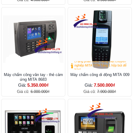
(Tặng phần mềm Tiếng Việt chuyên
nghiệp MITA TITA Tặng 1 hộp bút để
bàn)
Máy chấm công vân tay - thẻ cảm
Máy chấm công di động MITA 009
ứng MITA 8683
Giá:
5.350.000₫
Giá:
7.500.000₫
Giá cũ:
6.000.000₫
Giá cũ:
7.900.000₫