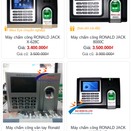
(phần mềm chấm công Tiếng việt
(bao phí cài đặt)
Wise Eye chuyên nghiệp)
Máy chấm công RONALD JACK
Máy chấm công RONALD JACK
X-628C
8000C
Giá:
3.400.000₫
Giá:
3.500.000₫
Giá cũ:
3.500.000₫
Giá cũ:
3.900.000₫
Máy chấm công vân tay Ronald
Máy chấm công RONALD JACK