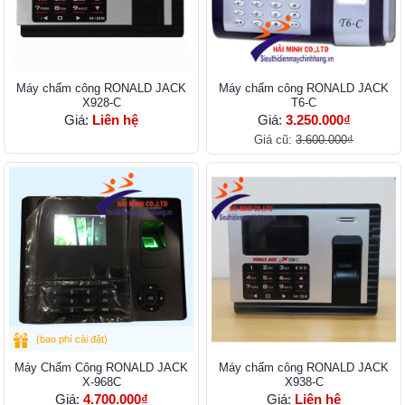
Máy chấm công RONALD JACK
Máy chấm công RONALD JACK
X928-C
T6-C
Giá:
Liên hệ
Giá:
3.250.000₫
Giá cũ:
3.600.000₫
(bao phí cài đặt)
Máy Chấm Công RONALD JACK
Máy chấm công RONALD JACK
X-968C
X938-C
Giá:
4.700.000₫
Giá:
Liên hệ