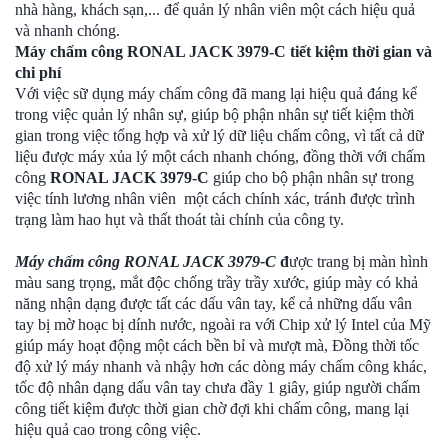
nhà hàng, khách sạn,... để quản lý nhân viên một cách hiệu quả
và nhanh chóng.
Máy chấm công RONAL JACK 3979-C tiết kiệm thời gian và
chi phí
Với việc sữ dụng máy chấm công đã mang lại hiệu quả đáng kể
trong việc quản lý nhân sự, giúp bộ phận nhân sự tiết kiệm thời
gian trong việc tổng hợp và xử lý dữ liệu chấm công, vì tất cả dữ
liệu được máy xủa lý một cách nhanh chóng, đồng thời với
chấm
công
RONAL JACK 3979-C
giúp cho bộ phận nhân sự trong
việc tính lương nhân viên một cách chính xác, tránh được trình
trạng làm hao hụt và thất thoát tài chính của công ty.
Máy chấm công
RONAL JACK 3979-C
đ
ược trang bị màn hình
màu sang trọng, mắt độc chống trầy trầy xước, giúp mày có khả
năng nhận dạng được tất các dấu vân tay, kể cả những dấu vân
tay bị mờ hoạc bị dính nước, ngoài ra với Chip xử lý Intel của Mỹ
giúp máy hoạt động một cách bền bỉ và mượt mà, Đồng thời tốc
độ xử lý máy nhanh và nhậy hơn các dòng máy chấm công khác,
tốc độ nhân dạng dấu vân tay chưa đầy 1 giây, giúp người chấm
công tiết kiệm được thời gian chờ đợi khi chấm công, mang lại
hiệu quả cao trong công việc.