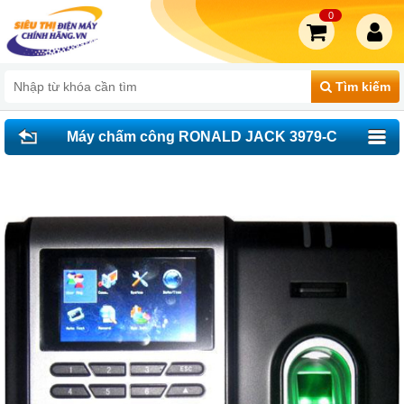
0
Tìm kiếm
Máy chấm công RONALD JACK 3979-C