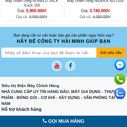
Máy chấm công RONALD JACK
Máy chấm công NIDEKA NU-2100
ILock 100
Giá:
5.900.000₫
Giá:
3.740.000₫
Giá cũ:
6.500.000₫
Giá cũ:
4.000.000₫
Bạn đang cần tư vấn hoặc báo giá sản phẩm ngay hôm nay?
HÃY ĐỂ CÔNG TY HẢI MINH GIÚP BẠN
Gửi yêu cầu
Siêu thị Điện Máy Chính Hãng
NHÀ CUNG CẤP UY TÍN HÀNG ĐẦU: MÁY GIA DỤNG - THỰC
PHẨM - ĐÓNG GÓI - CƠ KHÍ - XÂY DỰNG - VĂN PHÒNG TẠI VIỆT
NAM
Hỗ trợ khách hàng
Giờ làm việc: 08h-17h (từ thứ 2 - thứ 7)
GỌI MUA HÀNG
Email: Sieuthihaiminh@gmail.com