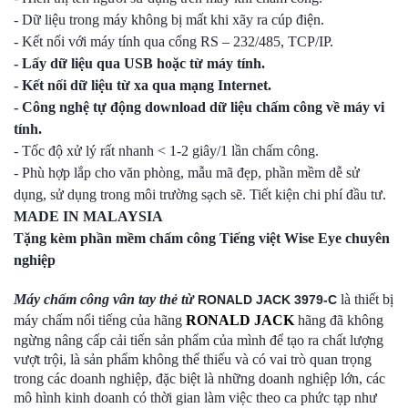
- Dữ liệu trong máy không bị mất khi xãy ra cúp điện.
- Kết nối với máy tính qua cổng RS – 232/485, TCP/IP.
- Lấy dữ liệu qua USB hoặc từ máy tính.
- Kết nối dữ liệu từ xa qua mạng Internet.
- Công nghệ tự động download dữ liệu chấm công về máy vi
tính.
- Tốc độ xử lý rất nhanh < 1-2 giây/1 lần chấm công.
- Phù hợp lắp cho văn phòng, mẫu mã đẹp, phần mềm dễ sử
dụng, sử dụng trong môi trường sạch sẽ. Tiết kiện chi phí đầu tư.
MADE IN MALAYSIA
Tặng kèm phần mềm chấm công Tiếng việt Wise Eye chuyên
nghiệp
Máy chấm công vân tay thẻ từ
là thiết bị
RONALD JACK 3979-C
máy chấm nổi tiếng của hãng
RONALD JACK
hãng đã không
ngừng nâng cấp cải tiến sản phẩm của mình để tạo ra chất lượng
vượt trội, là sản phẩm không thể thiếu và có vai trò quan trọng
trong các doanh nghiệp, đặc biệt là những doanh nghiệp lớn, các
mô hình kinh doanh có thời gian làm việc theo ca phức tạp như