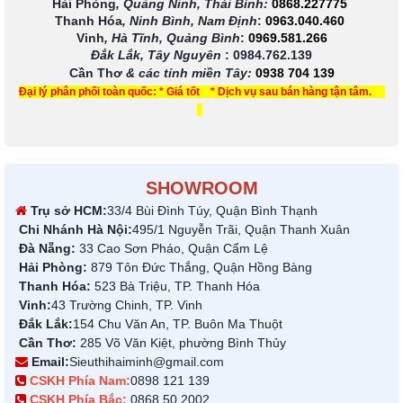
Hải Phòng
, Quảng Ninh, Thái Bình:
0868.227775
Thanh Hóa
, Ninh Bình, Nam Định
:
0963.040.460
Vinh
, Hà Tĩnh, Quảng Bình
:
0969.581.266
Đắk Lắk, Tây Nguyên
:
0984.762.139
Cần Thơ
& các tỉnh miền Tây
:
0938 704 139
Đại lý phân phối toàn quốc: * Giá tốt * Dịch vụ sau bán hàng tận tâm.
SHOWROOM
Trụ sở HCM:
33/4 Bùi Đình Túy, Quận Bình Thạnh
Chi Nhánh Hà Nội:
495/1 Nguyễn Trãi, Quận Thanh Xuân
Đà Nẵng:
33 Cao Sơn Pháo, Quận Cẩm Lệ
Hải Phòng:
879 Tôn Đức Thắng, Quận Hồng Bàng
Thanh Hóa:
523 Bà Triệu, TP. Thanh Hóa
Vinh:
43 Trường Chinh, TP. Vinh
Đắk Lắk:
154 Chu Văn An, TP. Buôn Ma Thuột
Cần Thơ:
285 Võ Văn Kiệt, phường Bình Thủy
Email:
Sieuthihaiminh@gmail.com
CSKH Phía Nam:
0898 121 139
CSKH Phía Bắc:
0868 50 2002