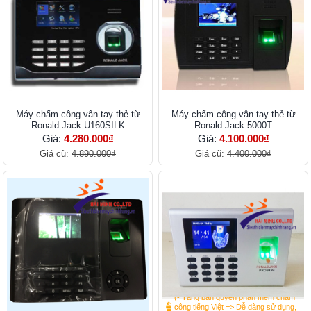
Máy chấm công vân tay thẻ từ
Máy chấm công vân tay thẻ từ
Ronald Jack U160SILK
Ronald Jack 5000T
Giá:
4.280.000₫
Giá:
4.100.000₫
Giá cũ:
4.890.000₫
Giá cũ:
4.400.000₫
(- Tặng bản quyền phần mềm chấm
công tiếng Việt => Dễ dàng sử dụng,