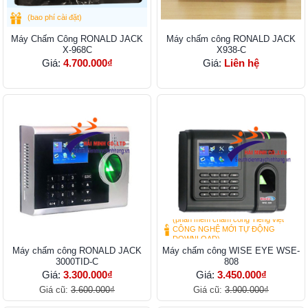
(bao phí cài đặt)
Máy Chấm Công RONALD JACK
Máy chấm công RONALD JACK
X-968C
X938-C
Giá:
4.700.000₫
Giá:
Liên hệ
(phần mềm chấm công Tiếng việt
CÔNG NGHỆ MỚI TỰ ĐỘNG
DOWNLOAD)
Máy chấm công RONALD JACK
Máy chấm công WISE EYE WSE-
3000TID-C
808
Giá:
3.300.000₫
Giá:
3.450.000₫
Giá cũ:
3.600.000₫
Giá cũ:
3.900.000₫