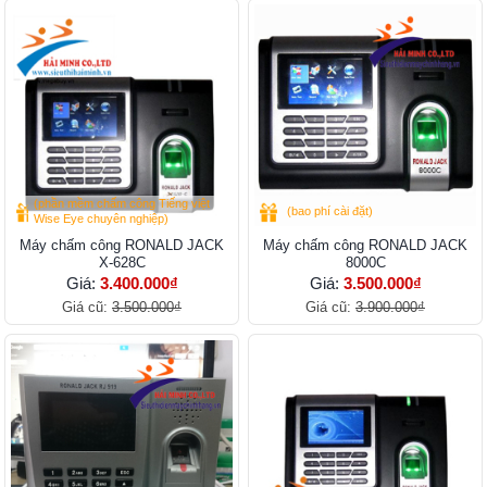
(phần mềm chấm công Tiếng việt
(bao phí cài đặt)
Wise Eye chuyên nghiệp)
Máy chấm công RONALD JACK
Máy chấm công RONALD JACK
X-628C
8000C
Giá:
3.400.000₫
Giá:
3.500.000₫
Giá cũ:
3.500.000₫
Giá cũ:
3.900.000₫