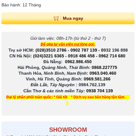
Bảo hành: 12 Tháng
Mua ngay
Giờ làm việc: 08h-17h (từ thứ 2 - thứ 7)
Để gặp tư vấn viên vui lòng gọi:
Trụ sở HCM:
(028)3510 2786
-
0902 787 139
-
0
932 196 898
CN Hà Nội:
(024)3221 6365
-
0918 486 458
-
0962 714 680
Đà Nẵng:
0962.986.450
Hải Phòng
, Quảng Ninh, Thái Bình:
0868.227775
Thanh Hóa
, Ninh Bình, Nam Định
:
0963.040.460
Vinh
, Hà Tĩnh, Quảng Bình
:
0969.581.266
Đắk Lắk, Tây Nguyên
:
0984.762.139
Cần Thơ
& các tỉnh miền Tây
:
0938 704 139
Đại lý phân phối toàn quốc: * Giá tốt * Dịch vụ sau bán hàng tận tâm.
SHOWROOM