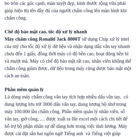
bo tròn các góc cạnh, màn tuyệt đẹp, kính thước rộng vừa phải
giúp hiện thị tên đầy đủ của người chấm công lên màn hình khi
chấm công.
Chế độ bảo mật cao, tốc độ xử lý nhanh
Máy chấm công Ronaild Jack 8000T
sữ
dụng Chip xử lý intel
của mỹ cho tốc độ xử lý dữ liệu và nhận dạng dấu vân tay nhanh
chưa đến 1 giây, đồng thời máy có độ bền cao, hoạt động bền bỉ
và mượt mà. Máy có chế độ bảo mật rất cao, nhân viên không thể
chấm công giùm được, dữ liệu trong máy cũng được bảo mật một
cách an toàn.
Phần mềm quản lý
Là dòng máy chấm công vân tay tích hợp nhiều dấu vân tay, có
d
ung lượng lưu trữ 3000 dấu vân tay, d
ung lượng bộ nhớ trong
máy 100.000 lần chấm công.
Phần mềm quản lý nhân viên, số
vân tay, giờ công, .... được xuất ra file excel một cách chi tiết để
hỗ trợ bộ phận nhân sự dễ dàng hơn trong việc tính lương. Máy
được cài đặt sẵn hai ngôn ngữ
Tiếng anh và Tiếng việt giúp