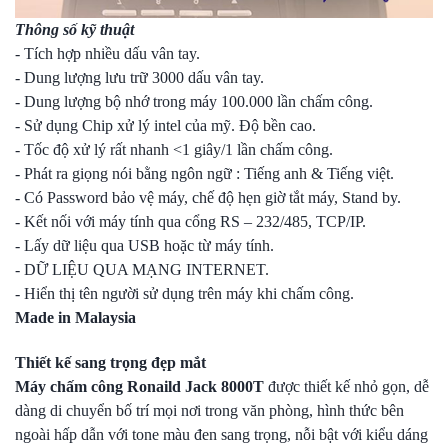
Thông số kỹ thuật
- Tích hợp nhiều dấu vân tay.
- Dung lượng lưu trữ 3000 dấu vân tay.
- Dung lượng bộ nhớ trong máy 100.000 lần chấm công.
- Sử dụng Chip xử lý intel của mỹ. Độ bền cao.
- Tốc độ xử lý rất nhanh <1 giây/1 lần chấm công.
- Phát ra giọng nói bằng ngôn ngữ : Tiếng anh & Tiếng việt.
- Có Password bảo vệ máy, chế độ hẹn giờ tắt máy, Stand by.
- Kết nối với máy tính qua cổng RS – 232/485, TCP/IP.
- Lấy dữ liệu qua USB hoặc từ máy tính.
- DỮ LIỆU QUA MẠNG INTERNET.
- Hiển thị tên người sử dụng trên máy khi chấm công.
Made in Malaysia
Thiết kế sang trọng đẹp mắt
Máy chấm công Ronaild Jack 8000T
được thiết kế nhỏ gọn, dễ
dàng di chuyển bố trí mọi nơi trong văn phòng, hình thức bên
ngoài hấp dẫn với tone màu đen sang trọng, nỗi bật với kiểu dáng