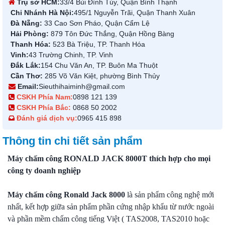
Trụ sở HCM:
33/4 Bùi Đình Túy, Quận Bình Thạnh
Chi Nhánh Hà Nội:
495/1 Nguyễn Trãi, Quận Thanh Xuân
Đà Nẵng:
33 Cao Sơn Pháo, Quận Cẩm Lệ
Hải Phòng:
879 Tôn Đức Thắng, Quận Hồng Bàng
Thanh Hóa:
523 Bà Triệu, TP. Thanh Hóa
Vinh:
43 Trường Chinh, TP. Vinh
Đắk Lắk:
154 Chu Văn An, TP. Buôn Ma Thuột
Cần Thơ:
285 Võ Văn Kiệt, phường Bình Thủy
Email:
Sieuthihaiminh@gmail.com
CSKH Phía Nam:
0898 121 139
CSKH Phía Bắc:
0868 50 2002
Đánh giá dịch vụ:
0965 415 898
Thông tin chi tiết sản phẩm
Máy chấm công RONALD JACK 8000T thích hợp cho mọi
công ty doanh nghiệp
Máy chấm công Ronald Jack 8000
là sản phẩm công nghệ mới
nhất, kết hợp giữa sản phẩm phần cứng nhập khẩu từ nước ngoài
và phần mềm chấm công tiếng Việt ( TAS2008, TAS2010 hoặc