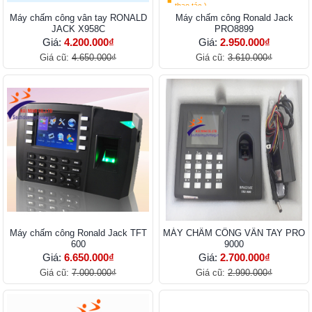
thao tác.)
Máy chấm công vân tay RONALD
Máy chấm công Ronald Jack
JACK X958C
PRO8899
Giá:
4.200.000₫
Giá:
2.950.000₫
Giá cũ:
4.650.000₫
Giá cũ:
3.610.000₫
Máy chấm công Ronald Jack TFT
MÁY CHẤM CÔNG VÂN TAY PRO
600
9000
Giá:
6.650.000₫
Giá:
2.700.000₫
Giá cũ:
7.000.000₫
Giá cũ:
2.990.000₫