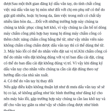
đượcSau một thời gian đăng ký dấu vân tay, do tính chất công
việc mà dấu vân tay bị mòn như đối với chị em phụ nữ có thể do
giặt giũ nhiều, hoặc bị bong da, làm việc trong môi có chất tẩy
nhiều làm bòn da,…Đối với những trường hợp này chúng ta
chúng ta khắc phục cũng hơi khó, vì vậy chúng ta cần bố trí dòng
máy chấm công phù hợp hay trang bị dòng máy chấm công có
thêm chức năng chấm công bằng thẻ từ, như vậy nhân viên nào
không chấm công chấm được dấu vân tay thì có thể dùng thẻ từ.
3. Máy báo lỗi có thể do nhân viên đặt sai vị trí.Khi chấm công có
thể do nhân viên đặt không đúng với vị trí ban đầu cài đặt, cũng
có thể do ban đầu cài đặt không đúng vị trí. Vì vậy khi đăng ký
dấu vân tay cho nhân viên chúng ta cần cài đặt đúng theo sự
hướng dẫn của nhà sản xuất.
4. Có thể do vân tay bị thay đổi
Nếu gặp điều kiện không thuận lợi như đi mưa dấu vân tay sẽ sẽ
bị co lại, sẽ không giống như lúc bình thường như đăng ký cho
nên máy báo lỗi, gặp trường hợp này chúng ta cần lau khô tay và
để cho vân tay giãn ra như vậy sẽ chấm công được như bình
thường.