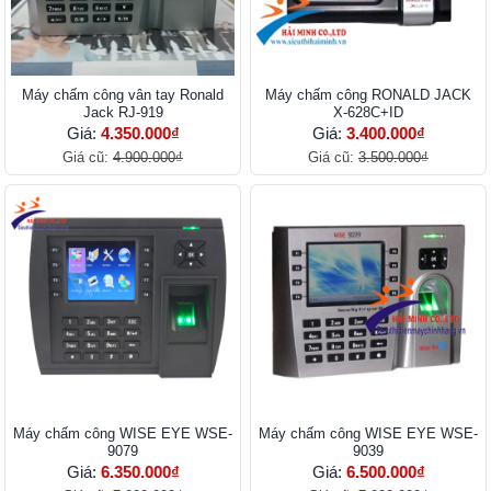
Máy chấm công vân tay Ronald
Máy chấm công RONALD JACK
Jack RJ-919
X-628C+ID
Giá:
4.350.000₫
Giá:
3.400.000₫
Giá cũ:
4.900.000₫
Giá cũ:
3.500.000₫
Máy chấm công WISE EYE WSE-
Máy chấm công WISE EYE WSE-
9079
9039
Giá:
6.350.000₫
Giá:
6.500.000₫