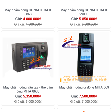
Máy chấm công RONALD JACK
Máy chấm công RONALD JACK
6868
9900C
Giá:
4.000.000₫
Giá:
5.850.000₫
Giá cũ:
4.900.000₫
Giá cũ:
6.900.000₫
(Tặng phần mềm Tiếng Việt chuyên
nghiệp MITA TITA Tặng 1 hộp bút để
bàn)
Máy chấm công vân tay - thẻ cảm
Máy chấm công di động MITA 009
ứng MITA 8683
Giá:
5.350.000₫
Giá:
7.500.000₫
Giá cũ:
6.000.000₫
Giá cũ:
7.900.000₫