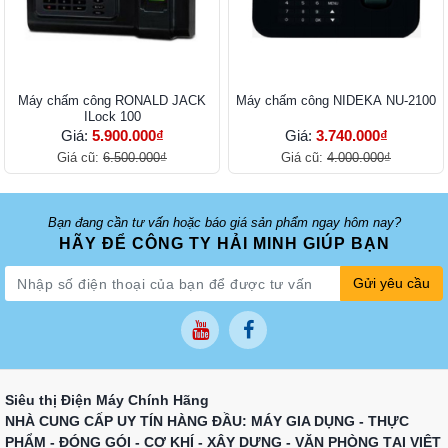
Máy chấm công RONALD JACK
Máy chấm công NIDEKA NU-2100
ILock 100
Giá:
5.900.000₫
Giá:
3.740.000₫
Giá cũ:
6.500.000₫
Giá cũ:
4.000.000₫
Bạn đang cần tư vấn hoặc báo giá sản phẩm ngay hôm nay?
HÃY ĐỂ CÔNG TY HẢI MINH GIÚP BẠN
Gửi yêu cầu
Siêu thị Điện Máy Chính Hãng
NHÀ CUNG CẤP UY TÍN HÀNG ĐẦU: MÁY GIA DỤNG - THỰC
PHẨM - ĐÓNG GÓI - CƠ KHÍ - XÂY DỰNG - VĂN PHÒNG TẠI VIỆT