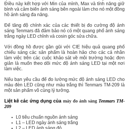
Điều này kết hợp với Min của mình, Max và tính năng giữ
bình và cảm biến ánh sáng bên ngoài làm cho nó một đồng
hồ ánh sáng đa năng.
Để tăng độ chính xác của các thiết bị đo cường độ ánh
sáng Tenmars đã đảm bảo nó có một quang phổ ánh sáng
trắng ngày LED chỉnh và cosin góc sửa chữa.
Với đồng hồ được gần gũi với CIE hiệu quả quang phổ
chiếu sáng các sản phẩm là hoàn hảo cho các cá nhân
làm việc trên các cuộc khảo sát về môi trường hoặc đơn
giản là muốn theo dõi mức độ ánh sáng LED tại một nơi
làm việc.
Nếu bạn yêu cầu để đo lường mức độ ánh sáng LED cho
màu đèn LED cũng như màu trắng thì Tenmars TM-209 là
một sản phẩm vô cùng lý tưởng.
Liệt kê các ứng dụng của
máy đo ánh sáng
Tenmars TM-
209
L0 tiêu chuẩn nguồn ánh sáng
L1 – LED ngày ánh sáng trắng
L2 – LED ánh sáng đỏ