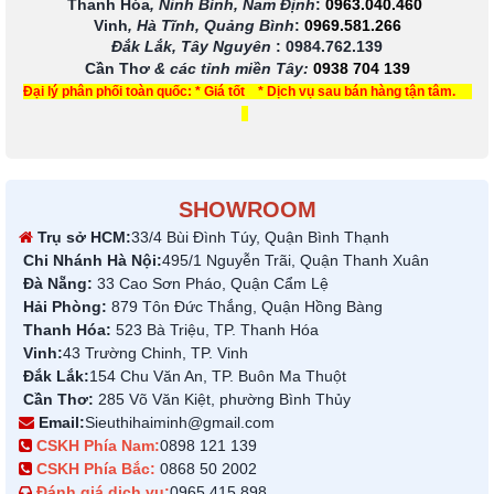
Thanh Hóa
, Ninh Bình, Nam Định
:
0963.040.460
Vinh
, Hà Tĩnh, Quảng Bình
:
0969.581.266
Đắk Lắk, Tây Nguyên
:
0984.762.139
Cần Thơ
& các tỉnh miền Tây
:
0938 704 139
Đại lý phân phối toàn quốc: * Giá tốt * Dịch vụ sau bán hàng tận tâm.
SHOWROOM
Trụ sở HCM:
33/4 Bùi Đình Túy, Quận Bình Thạnh
Chi Nhánh Hà Nội:
495/1 Nguyễn Trãi, Quận Thanh Xuân
Đà Nẵng:
33 Cao Sơn Pháo, Quận Cẩm Lệ
Hải Phòng:
879 Tôn Đức Thắng, Quận Hồng Bàng
Thanh Hóa:
523 Bà Triệu, TP. Thanh Hóa
Vinh:
43 Trường Chinh, TP. Vinh
Đắk Lắk:
154 Chu Văn An, TP. Buôn Ma Thuột
Cần Thơ:
285 Võ Văn Kiệt, phường Bình Thủy
Email:
Sieuthihaiminh@gmail.com
CSKH Phía Nam:
0898 121 139
CSKH Phía Bắc:
0868 50 2002
Đánh giá dịch vụ:
0965 415 898