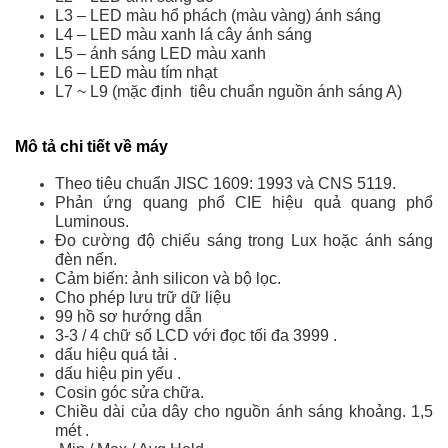
L3 – LED màu hổ phách (màu vàng) ánh sáng
L4 – LED màu xanh lá cây ánh sáng
L5 – ánh sáng LED màu xanh
L6 – LED màu tím nhạt
L7 ~ L9 (mặc định tiêu chuẩn nguồn ánh sáng A)
Mô tả chi tiết về máy
Theo tiêu chuẩn JISC 1609: 1993 và CNS 5119.
Phản ứng quang phổ CIE hiệu quả quang phổ
Luminous.
Đo cường độ chiếu sáng trong Lux hoặc ánh sáng
đèn nến.
Cảm biến: ảnh silicon và bộ lọc.
Cho phép lưu trữ dữ liệu
99 hồ sơ hướng dẫn
3-3 / 4 chữ số LCD với đọc tối đa 3999 .
dấu hiệu quá tải .
dấu hiệu pin yếu .
Cosin góc sửa chữa.
Chiều dài của dây cho nguồn ánh sáng khoảng. 1,5
mét .