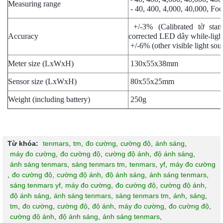
Measuring range
-
40, 400, 4,000, 40,000, Foo
+/-3% (Calibrated tờ sta
Accuracy
corrected LED dây while-ligh
+/-6% (other visible light sou
Meter size (LxWxH)
130x55x38mm
Sensor size (LxWxH)
80x55x25mm
Weight (including battery)
250g
Từ khóa:
tenmars
,
tm
,
đo cường
,
cường độ
,
ánh sáng
,
máy đo cường
,
đo cường độ
,
cường độ ánh
,
độ ánh sáng
,
ánh sáng tenmars
,
sáng tenmars tm
,
tenmars
,
yf
,
máy đo cường
,
đo cường độ
,
cường độ ánh
,
độ ánh sáng
,
ánh sáng tenmars
,
sáng tenmars yf
,
máy đo cường
,
đo cường độ
,
cường độ ánh
,
độ ánh sáng
,
ánh sáng tenmars
,
sáng tenmars tm
,
ánh
,
sáng
,
tm
,
đo cường
,
cường độ
,
độ ánh
,
máy đo cường
,
đo cường độ
,
cường độ ánh
,
độ ánh sáng
,
ánh sáng tenmars
,