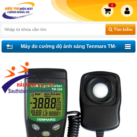
0
Tìm kiếm
Máy đo cường độ ánh sáng Tenmars TM-
209