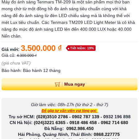
Máy đo ánh sáng Tenmars TM-209 là một sản phẩm mọi thứ bạn
mong chờ từ một đồng hồ đo ánh sáng tiêu chuẩn cùng với khả
năng để đo ánh sáng từ đèn LED chiếu sáng mà là không thể với
mét Lux tiêu chuẩn. Các Tenmars TM209 LED Light Meter là có khả
năng đo mức độ ánh sáng LED lên đến 400.000 LUX hoặc 40.000
Nến chân.
3.500.000 ₫
Tiết kiệm: 19%
Giá mới:
Giá cũ:
4.300.000 ₫
(giá chưa VAT)
Bảo hành: Bảo hành 12 tháng
Mua ngay
Giờ làm việc: 08h-17h (từ thứ 2 - thứ 7)
Để gặp tư vấn viên vui lòng gọi:
Trụ sở HCM:
(028)3510 2786
-
0902 787 139
-
0
932 196 898
CN Hà Nội:
(024)3221 6365
-
0918 486 458
-
0962 714 680
Đà Nẵng:
0962.986.450
Hải Phòng
, Quảng Ninh, Thái Bình:
0868.227775