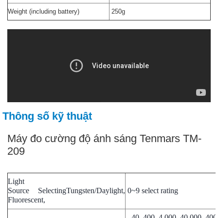
Weight (including battery)
250g
Thông số kỹ thuật
Máy đo cường độ ánh sáng Tenmars TM-
209
Light
Source
Selecting
Tungsten/Daylight,
0~9 select rating
Fluorescent,
40, 400, 4,000, 40,000, 40
-