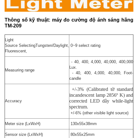
Thông số kỹ thuật: máy đo cường độ ánh sáng hãng
TM-209
Light
Source
Selecting
Tungsten/Daylight,
0~9 select rating
Fluorescent,
-
40, 400, 4,000, 40,000, 400,000
Lux.
Measuring range
-
40, 400, 4,000, 40,000, Foot-
candle
+/-3% (Calibrated tờ standard
incandescent lamp 2856º K) and
corrected LED dây while-light
Accuracy
spectrum.
+/-6% (other visible light source)
Meter size (LxWxH)
130x55x38mm
Sensor size (LxWxH)
80x55x25mm