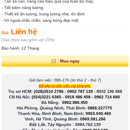
- Tần số cao, nâng cao hiệu quả của toàn bộ máy
- Tiết kiệm năng lượng.
- Thiết kế ấn tượng, trọng lượng nhẹ, ổn định.
- Vỏ ngoài chắc chắn, sáng bóng đẹp mắt.
Liên hệ
Giá:
(Giá chưa bao gồm vat 10%)
Bảo hành: 12 Tháng
Mua ngay
Giờ làm việc: 08h-17h (từ thứ 2 - thứ 7)
Để gặp tư vấn viên vui lòng gọi:
Trụ sở HCM:
(028)3510 2786
-
0902 787 139
-
0
932 196 898
CN Hà Nội:
(024)3221 6365
-
0918 486 458
-
0962 714 680
Đà Nẵng:
0962.986.450
Hải Phòng
, Quảng Ninh, Thái Bình:
0868.227775
Thanh Hóa
, Ninh Bình, Nam Định
:
0963.040.460
Vinh
, Hà Tĩnh, Quảng Bình
:
0969.581.266
Đắk Lắk, Tây Nguyên
:
0984.762.139