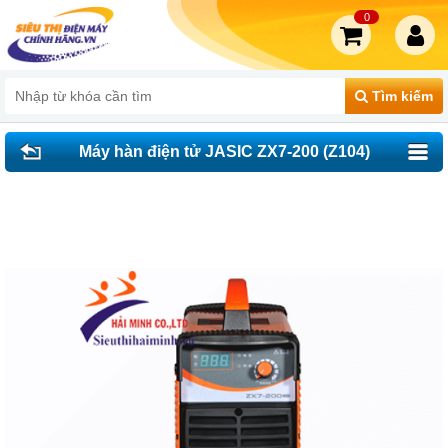
0
Tìm kiếm
Máy hàn điện tử JASIC ZX7-200 (Z104)