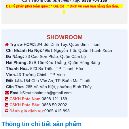
Cần Thơ
& các tỉnh miền Tây
:
0938 704 139
Đại lý phân phối toàn quốc: * Giá tốt * Dịch vụ sau bán hàng tận tâm.
SHOWROOM
Trụ sở HCM:
33/4 Bùi Đình Túy, Quận Bình Thạnh
Chi Nhánh Hà Nội:
495/1 Nguyễn Trãi, Quận Thanh Xuân
Đà Nẵng:
33 Cao Sơn Pháo, Quận Cẩm Lệ
Hải Phòng:
879 Tôn Đức Thắng, Quận Hồng Bàng
Thanh Hóa:
523 Bà Triệu, TP. Thanh Hóa
Vinh:
43 Trường Chinh, TP. Vinh
Đắk Lắk:
154 Chu Văn An, TP. Buôn Ma Thuột
Cần Thơ:
285 Võ Văn Kiệt, phường Bình Thủy
Email:
Sieuthihaiminh@gmail.com
CSKH Phía Nam:
0898 121 139
CSKH Phía Bắc:
0868 50 2002
Đánh giá dịch vụ:
0965 415 898
Thông tin chi tiết sản phẩm