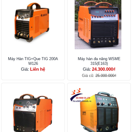
Máy Hàn TIG+Que TIG 200A
Máy hàn đa năng WSME
W126
315(E163)
Giá:
Liên hệ
Giá:
24.300.000₫
Giá cũ:
25.000.000₫