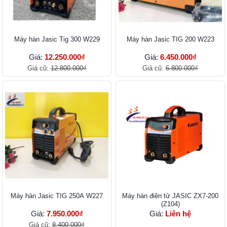
Máy hàn Jasic Tig 300 W229
Máy hàn Jasic TIG 200 W223
Giá:
12.250.000₫
Giá:
6.450.000₫
Giá cũ:
12.800.000₫
Giá cũ:
6.800.000₫
Máy hàn Jasic TIG 250A W227
Máy hàn điện tử JASIC ZX7-200
(Z104)
Giá:
7.950.000₫
Giá:
Liên hệ
Giá cũ:
8.400.000₫