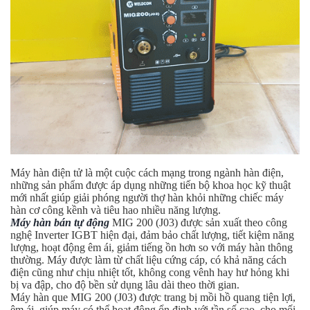
Máy hàn điện tử là một cuộc cách mạng trong ngành hàn điện,
những sản phẩm được áp dụng những tiến bộ khoa học kỹ thuật
mới nhất giúp giải phóng người thợ hàn khỏi những chiếc máy
hàn cơ công kềnh và tiêu hao nhiều năng lượng.
Máy hàn bán tự động
MIG 200 (J03) được sản xuất theo công
nghệ Inverter IGBT hiện đại, đảm bảo chất lượng, tiết kiệm năng
lượng, hoạt động êm ái, giảm tiếng ồn hơn so với máy hàn thông
thường. Máy được làm từ chất liệu cứng cáp, có khả năng cách
điện cũng như chịu nhiệt tốt, không cong vênh hay hư hỏng khi
bị va đập, cho độ bền sử dụng lâu dài theo thời gian.
Máy hàn que MIG 200 (J03) được trang bị mồi hồ quang tiện lợi,
êm ái, giúp máy có thể hoạt động ổn định với tần số cao, cho mối