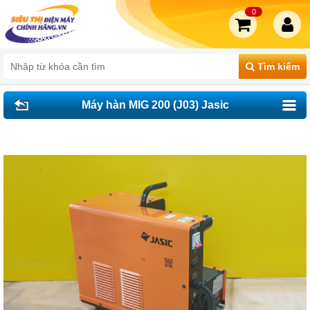
0
Tìm kiếm
Máy hàn MIG 200 (J03) Jasic