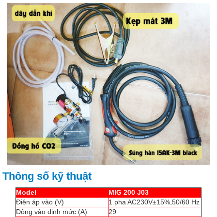
Thông số kỹ thuật
Model
MIG 200 J03
Điện áp vào (V)
1 pha AC230V±15%,50/60 Hz
Dòng vào định mức (A)
29