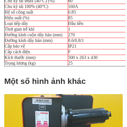
Chu kỳ tải Imax (40°C) (%)
60
Chu kỳ tải 100% (40°C)
160A
Hệ số công suất
0.85
Hiệu suất (%)
85
Loại tiếp dây
Đầu liền
Thơi gian trễ khí
1
Đường kính cuộn dây hàn (mm)
270
Đường kính dây hàn (mm)
0.6/0.8/1
Cấp bảo vệ
IP21
Cấp cách điện
F
Kích thước (mm)
500 x 263 x 430
Trọng lượng (kg)
25
Một số hình ảnh khác