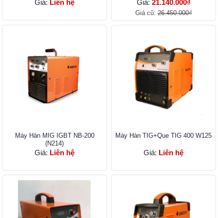
Giá:
Liên hệ
Giá:
21.140.000₫
Giá cũ:
26.450.000₫
Máy Hàn MIG IGBT NB-200
Máy Hàn TIG+Que TIG 400 W125
(N214)
Giá:
Liên hệ
Giá:
Liên hệ