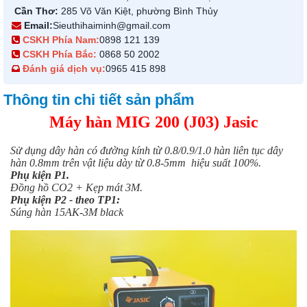
Cần Thơ:
285 Võ Văn Kiệt, phường Bình Thủy
Email:
Sieuthihaiminh@gmail.com
CSKH Phía Nam:
0898 121 139
CSKH Phía Bắc:
0868 50 2002
Đánh giá dịch vụ:
0965 415 898
Thông tin chi tiết sản phẩm
Máy hàn MIG 200 (J03) Jasic
Sử dụng dây hàn có đường kính từ 0.8/0.9/1.0 hàn liên tục dây
hàn 0.8mm trên vật liệu dày từ 0.8-5mm hiệu suất 100%.
Phụ kiện P1.
Đồng hồ CO2 + Kẹp mát 3M.
Phụ kiện P2 - theo TP1:
Súng hàn 15AK-3M black