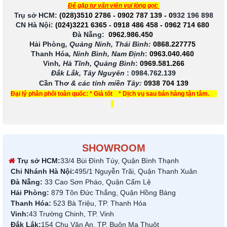
Để gặp tư vấn viên vui lòng gọi:
Trụ sở HCM:
(028)3510 2786
-
0902 787 139
-
0
932 196 898
CN Hà Nội:
(024)3221 6365
-
0918 486 458
-
0962 714 680
Đà Nẵng:
0962.986.450
Hải Phòng
, Quảng Ninh, Thái Bình:
0868.227775
Thanh Hóa
, Ninh Bình, Nam Định
:
0963.040.460
Vinh
, Hà Tĩnh, Quảng Bình
:
0969.581.266
Đắk Lắk, Tây Nguyên
:
0984.762.139
Cần Thơ
& các tỉnh miền Tây
:
0938 704 139
Đại lý phân phối toàn quốc: * Giá tốt * Dịch vụ sau bán hàng tận tâm.
SHOWROOM
Trụ sở HCM:
33/4 Bùi Đình Túy, Quận Bình Thạnh
Chi Nhánh Hà Nội:
495/1 Nguyễn Trãi, Quận Thanh Xuân
Đà Nẵng:
33 Cao Sơn Pháo, Quận Cẩm Lệ
Hải Phòng:
879 Tôn Đức Thắng, Quận Hồng Bàng
Thanh Hóa:
523 Bà Triệu, TP. Thanh Hóa
Vinh:
43 Trường Chinh, TP. Vinh
Đắk Lắk:
154 Chu Văn An, TP. Buôn Ma Thuột