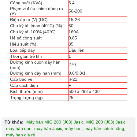
Công suất (KVA)
6.4
Phạm vi điều chỉnh dòng ra
50-200
(A)
Điện áp ra (V) (DC)
15-26
Chu kỳ tải Imax (40°C) (%)
60
Chu kỳ tải 100% (40°C)
160A
Hệ số công suất
0.85
Hiệu suất (%)
85
Loại tiếp dây
Đầu liền
Thơi gian trễ khí
1
Đường kính cuộn dây hàn
270
(mm)
Đường kính dây hàn (mm)
0.6/0.8/1
Cấp bảo vệ
IP21
Cấp cách điện
F
Kích thước (mm)
500 x 263 x 430
Trọng lượng (kg)
25
Từ khóa:
Máy hàn MIG 200 (J03) Jasic
,
MIG 200 (J03) Jasic
,
máy hàn que
,
máy hàn Jasic
,
máy hàn
,
máy hàn chính hãng
,
máy hàn giá rẻ