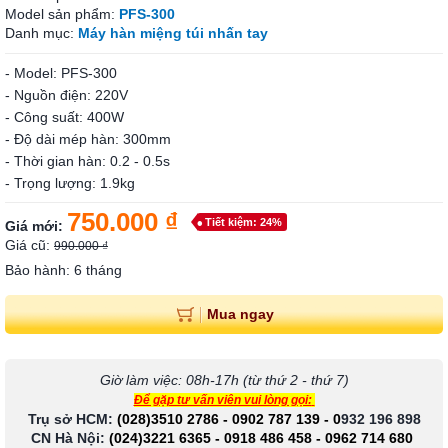
Model sản phẩm:
PFS-300
Danh mục:
Máy hàn miệng túi nhấn tay
- Model: PFS-300
- Nguồn điện: 220V
- Công suất: 400W
- Độ dài mép hàn: 300mm
- Thời gian hàn: 0.2 - 0.5s
- Trọng lượng: 1.9kg
750.000 ₫
Tiết kiệm: 24%
Giá mới:
Giá cũ:
990.000 ₫
Bảo hành: 6 tháng
Mua ngay
Giờ làm việc: 08h-17h (từ thứ 2 - thứ 7)
Để gặp tư vấn viên vui lòng gọi:
Trụ sở HCM:
(028)3510 2786
-
0902 787 139
-
0
932 196 898
CN Hà Nội:
(024)3221 6365
-
0918 486 458
-
0962 714 680