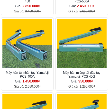
450
PCS-500A
Giá:
2.850.000₫
Giá:
2.450.000₫
Giá cũ:
3.450.000₫
Giá cũ:
2.650.000₫
Máy hàn túi nhấn tay Yamafuji
Máy hàn miệng túi dập tay
PCS-400A
Yamafuji PCS-400I
Giá:
1.450.000₫
Giá:
950.000₫
Giá cũ:
2.350.000₫
Giá cũ:
1.250.000₫