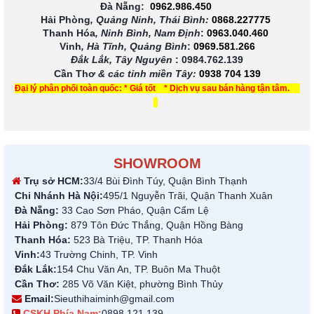
Đà Nẵng:
0962.986.450
Hải Phòng
, Quảng Ninh, Thái Bình:
0868.227775
Thanh Hóa
, Ninh Bình, Nam Định
:
0963.040.460
Vinh
, Hà Tĩnh, Quảng Bình
:
0969.581.266
Đắk Lắk, Tây Nguyên
:
0984.762.139
Cần Thơ
& các tỉnh miền Tây
:
0938 704 139
Đại lý phân phối toàn quốc: * Giá tốt * Dịch vụ sau bán hàng tận tâm.
SHOWROOM
Trụ sở HCM:
33/4 Bùi Đình Túy, Quận Bình Thạnh
Chi Nhánh Hà Nội:
495/1 Nguyễn Trãi, Quận Thanh Xuân
Đà Nẵng:
33 Cao Sơn Pháo, Quận Cẩm Lệ
Hải Phòng:
879 Tôn Đức Thắng, Quận Hồng Bàng
Thanh Hóa:
523 Bà Triệu, TP. Thanh Hóa
Vinh:
43 Trường Chinh, TP. Vinh
Đắk Lắk:
154 Chu Văn An, TP. Buôn Ma Thuột
Cần Thơ:
285 Võ Văn Kiệt, phường Bình Thủy
Email:
Sieuthihaiminh@gmail.com
CSKH Phía Nam:
0898 121 139