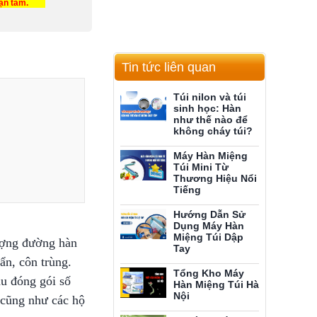
tận tâm.
Tin tức liên quan
Túi nilon và túi
sinh học: Hàn
như thế nào để
không cháy túi?
Máy Hàn Miệng
Túi Mini Từ
Thương Hiệu Nổi
Tiếng
Hướng Dẫn Sử
Dụng Máy Hàn
Miệng Túi Dập
lượng đường hàn
Tay
ẩn, côn trùng.
Tổng Kho Máy
ầu đóng gói số
Hàn Miệng Túi Hà
Nội
ẻ cũng như các hộ