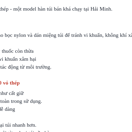
hép - một model hàn túi bán khá chạy tại Hải Minh.
o bọc nylon và dán miệng túi để tránh vi khuẩn, không khí 
y thuốc còn thừa
 vi khuẩn xâm hại
 tác động từ môi trường.
0 vỏ thép
như cất giữ
 toàn trong sử dụng.
 dễ dàng
ại túi nhanh hơn.