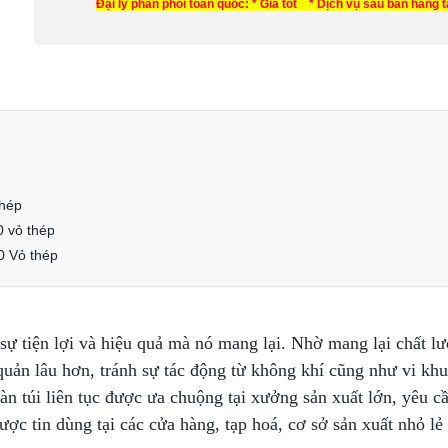
Đại lý phân phối toàn quốc: * Giá tốt * Dịch vụ sau bán hàng 
thép
0 vỏ thép
0 Vỏ thép
ự tiện lợi và hiệu quả mà nó mang lại. Nhờ mang lại chất 
ản lâu hơn, tránh sự tác động từ không khí cũng như vi khu
 túi liên tục được ưa chuộng tại xưởng sản xuất lớn, yêu c
được tin dùng tại các cửa hàng, tạp hoá, cơ sở sản xuất nhỏ l