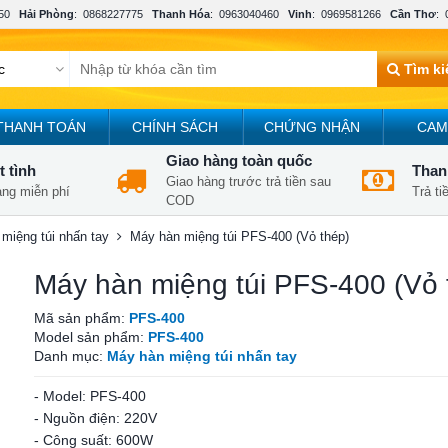
50
Hải Phòng
:
0868227775
Thanh Hóa
:
0963040460
Vinh
:
0969581266
Cần Thơ
:
Tìm k
THANH TOÁN
CHÍNH SÁCH
CHỨNG NHẬN
CAM
Giao hàng toàn quốc
t tình
Thanh
Giao hàng trước trả tiền sau
àng miễn phí
Trả t
COD
miệng túi nhấn tay
Máy hàn miệng túi PFS-400 (Vỏ thép)
Máy hàn miệng túi PFS-400 (Vỏ 
Mã sản phẩm:
PFS-400
Model sản phẩm:
PFS-400
Danh mục:
Máy hàn miệng túi nhấn tay
- Model: PFS-400
- Nguồn điện: 220V
- Công suất: 600W