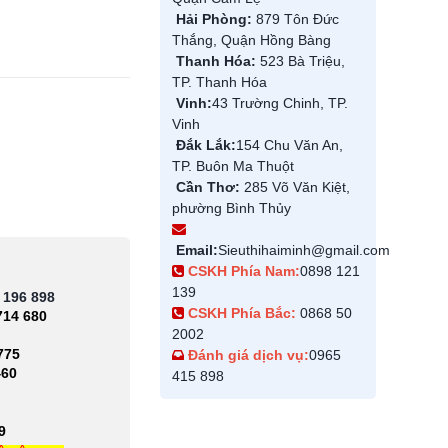
Hải Phòng:
879 Tôn Đức
Thắng, Quận Hồng Bàng
Thanh Hóa:
523 Bà Triệu,
TP. Thanh Hóa
Vinh:
43 Trường Chinh, TP.
Vinh
Đắk Lắk:
154 Chu Văn An,
TP. Buôn Ma Thuột
Cần Thơ:
285 Võ Văn Kiệt,
phường Bình Thủy
Email:
Sieuthihaiminh@gmail.com
CSKH Phía Nam:
0898 121
139
 196 898
CSKH Phía Bắc:
0868 50
714 680
2002
775
Đánh giá dịch vụ:
0965
460
415 898
9