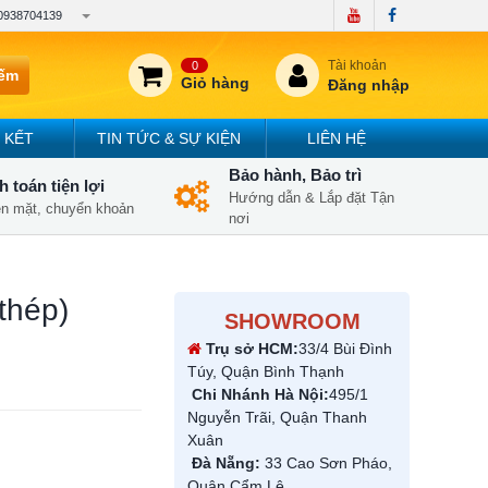
0938704139
Tài khoản
0
iếm
Giỏ hàng
Đăng nhập
 KẾT
TIN TỨC & SỰ KIỆN
LIÊN HỆ
Bảo hành, Bảo trì
 toán tiện lợi
Hướng dẫn & Lắp đặt Tận
iền mặt, chuyển khoản
nơi
thép)
SHOWROOM
Trụ sở HCM:
33/4 Bùi Đình
Túy, Quận Bình Thạnh
Chi Nhánh Hà Nội:
495/1
Nguyễn Trãi, Quận Thanh
Xuân
Đà Nẵng:
33 Cao Sơn Pháo,
Quận Cẩm Lệ