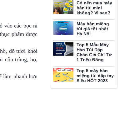
Có nên mua máy
hàn túi mini
không? Vì sao?
Máy hàn miệng
ỏ vào các bọc ni
túi giá tốt nhất
n thực phẩm được
Hà Nội
Top 5 Mẫu Máy
Hàn Túi Dập
hô, đồ tươi khỏi
Chân Giá Chỉ Từ
i côn trùng, bọ,
1 Triệu Đồng
Top 5 máy hàn
hể làm nhanh hơn
miệng túi dập tay
Siêu HÓT 2023