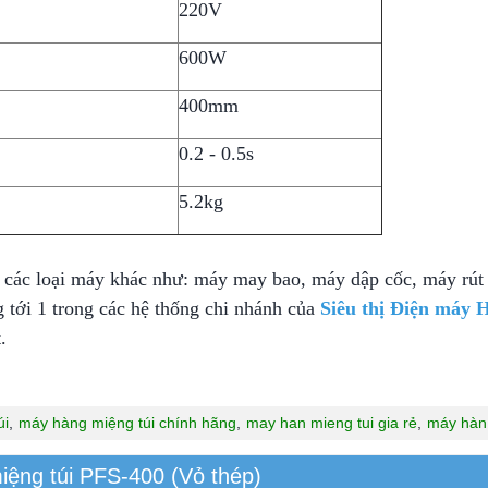
220V
600W
400mm
0.2 - 0.5s
5.2kg
 các loại máy khác như: máy may bao, máy dập cốc, máy rú
ng tới 1 trong các hệ thống chi nhánh của
Siêu thị Điện máy 
.
úi
,
máy hàng miệng túi chính hãng
,
may han mieng tui gia rẻ
,
máy hàn 
ệng túi PFS-400 (Vỏ thép)