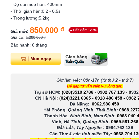
- Độ dài mép hàn: 400mm
- Thời gian hàn:0.2 - 0.5s
- Trọng lượng:5.2kg
850.000 ₫
Tiết kiệm: 29%
Giá mới:
Giá cũ:
1.200.000 ₫
Bảo hành: 6 tháng
Giao hàng
Mua ngay
Toàn Quốc
Giờ làm việc: 08h-17h (từ thứ 2 - thứ 7)
Để gặp tư vấn viên vui lòng gọi:
Trụ sở HCM:
(028)3510 2786
-
0902 787 139
-
0
932
CN Hà Nội:
(024)3221 6365
-
0918 486 458
-
0962 
Đà Nẵng:
0962.986.450
Hải Phòng
, Quảng Ninh, Thái Bình:
0868.227
Thanh Hóa
, Ninh Bình, Nam Định
:
0963.040.
Vinh
, Hà Tĩnh, Quảng Bình
:
0969.581.266
Đắk Lắk, Tây Nguyên
:
0984.762.139
Cần Thơ
& các tỉnh miền Tây
:
0938 704 13