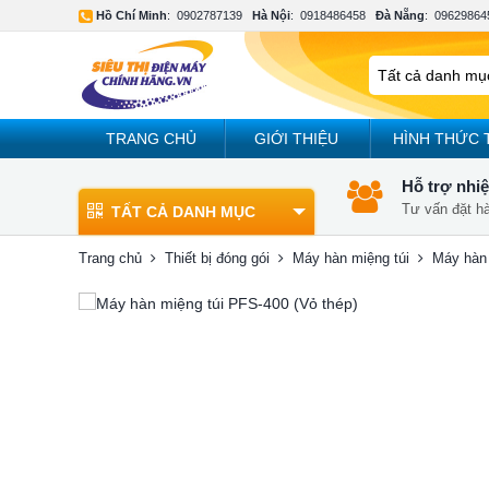
Hồ Chí Minh
:
0902787139
Hà Nội
:
0918486458
Đà Nẵng
:
09629864
TRANG CHỦ
GIỚI THIỆU
HÌNH THỨC 
Hỗ trợ nhiệ
Tư vấn đặt h
TẤT CẢ DANH MỤC
Trang chủ
Thiết bị đóng gói
Máy hàn miệng túi
Máy hàn 