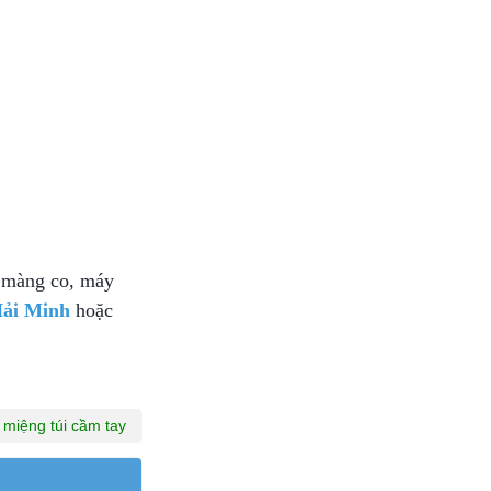
t màng co, máy
Hải Minh
hoặc
miệng túi cầm tay