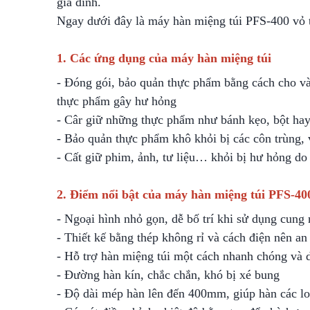
gia đình.
Ngay dưới đây là
máy hàn miệng túi PFS-400 vỏ t
1. Các ứng dụng của máy hàn miệng túi
- Đóng gói, bảo quản thực phẩm bằng cách cho và
thực phẩm gây hư hỏng
- Câr giữ những thực phẩm như bánh kẹo, bột ha
- Bảo quản thực phẩm khô khỏi bị các côn trùng,
- Cất giữ phim, ảnh, tư liệu… khỏi bị hư hỏng do
2. Điểm nổi bật của máy hàn miệng túi PFS-40
- Ngoại hình nhỏ gọn, dễ bố trí khi sử dụng cung 
- Thiết kế bằng thép không rỉ và cách điện nên an
- Hỗ trợ hàn miệng túi một cách nhanh chóng và
- Đường hàn kín, chắc chắn, khó bị xé bung
-
Độ dài mép hàn lên đến 400mm, giúp hàn các lo