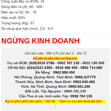
Công suất đầu ra (KVA): 16
Dòng điện ra (A): 80 - 400
Điện áp ra (V): 50 - 70
Hiệu suất: 60%
Trọng lượng (Kg): 37
Sử dụng que hàn (mm): 2.6 - 6.0
NGỪNG KINH DOANH
Giờ làm việc: 08h-17h (từ thứ 2 - thứ 7)
Để gặp tư vấn viên vui lòng gọi:
Trụ sở HCM:
(028)3510 2786
-
0902 787 139
-
0
932 196 898
CN Hà Nội:
(024)3221 6365
-
0918 486 458
-
0962 714 680
Đà Nẵng:
0962.986.450
Hải Phòng
, Quảng Ninh, Thái Bình:
0868.227775
Thanh Hóa
, Ninh Bình, Nam Định
:
0963.040.460
Vinh
, Hà Tĩnh, Quảng Bình
:
0969.581.266
Đắk Lắk, Tây Nguyên
:
0984.762.139
Cần Thơ
& các tỉnh miền Tây
:
0938 704 139
Đại lý phân phối toàn quốc: * Giá tốt * Dịch vụ sau bán hàng tận tâm.