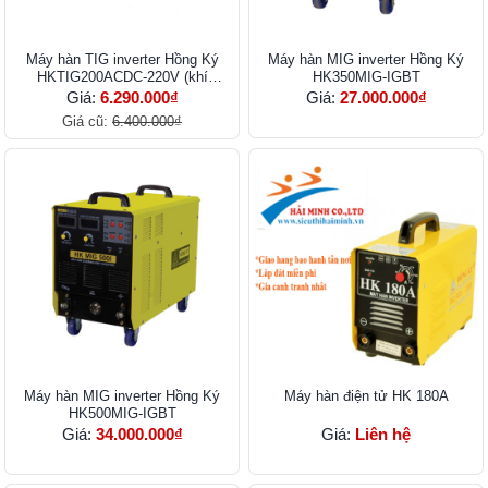
Máy hàn TIG inverter Hồng Ký
Máy hàn MIG inverter Hồng Ký
HKTIG200ACDC-220V (khí
HK350MIG-IGBT
ARGON)
Giá:
6.290.000₫
Giá:
27.000.000₫
Giá cũ:
6.400.000₫
Máy hàn MIG inverter Hồng Ký
Máy hàn điện tử HK 180A
HK500MIG-IGBT
Giá:
34.000.000₫
Giá:
Liên hệ