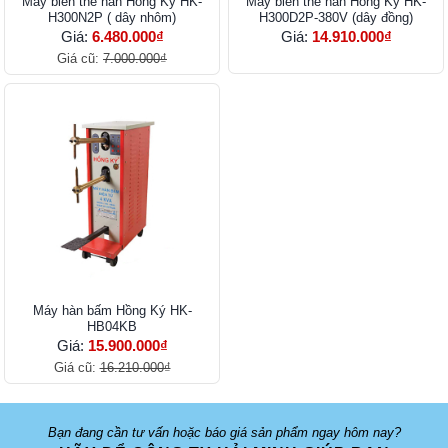
Máy biến thế hàn Hồng Ký HK-
Máy biến thế hàn Hồng Ký HK-
H300N2P ( dây nhôm)
H300D2P-380V (dây đồng)
Giá:
6.480.000₫
Giá:
14.910.000₫
Giá cũ:
7.000.000₫
Máy hàn bấm Hồng Ký HK-
HB04KB
Giá:
15.900.000₫
Giá cũ:
16.210.000₫
Bạn đang cần tư vấn hoặc báo giá sản phẩm ngay hôm nay?