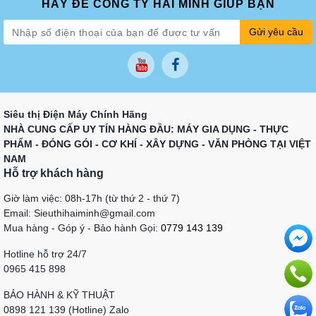
HÃY ĐỂ CÔNG TY HẢI MINH GIÚP BẠN
Gửi yêu cầu
Siêu thị Điện Máy Chính Hãng
NHÀ CUNG CẤP UY TÍN HÀNG ĐẦU: MÁY GIA DỤNG - THỰC
PHẨM - ĐÓNG GÓI - CƠ KHÍ - XÂY DỰNG - VĂN PHÒNG TẠI VIỆT
NAM
Hỗ trợ khách hàng
Giờ làm việc: 08h-17h (từ thứ 2 - thứ 7)
Email: Sieuthihaiminh@gmail.com
Mua hàng - Góp ý - Bảo hành Gọi:
0779 143 139
Hotline hỗ trợ 24/7
0965 415 898
BẢO HÀNH & KỸ THUẬT
0898 121 139 (Hotline) Zalo