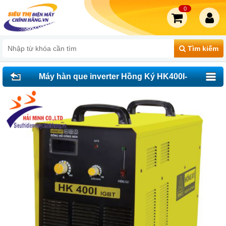
0
Tìm kiếm
Máy hàn que inverter Hồng Ký HK400I-
3P380V