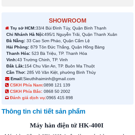
SHOWROOM
Trụ sở HCM:
33/4 Bùi Đình Túy, Quận Bình Thạnh
Chi Nhánh Hà Nội:
495/1 Nguyễn Trãi, Quận Thanh Xuân
Đà Nẵng:
33 Cao Sơn Pháo, Quận Cẩm Lệ
Hải Phòng:
879 Tôn Đức Thắng, Quận Hồng Bàng
Thanh Hóa:
523 Bà Triệu, TP. Thanh Hóa
Vinh:
43 Trường Chinh, TP. Vinh
Đắk Lắk:
154 Chu Văn An, TP. Buôn Ma Thuột
Cần Thơ:
285 Võ Văn Kiệt, phường Bình Thủy
Email:
Sieuthihaiminh@gmail.com
CSKH Phía Nam:
0898 121 139
CSKH Phía Bắc:
0868 50 2002
Đánh giá dịch vụ:
0965 415 898
Thông tin chi tiết sản phẩm
Máy hàn điện tử HK-400I