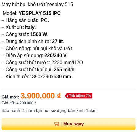
Máy hút bụi khô ướt Yesplay 515
Model:
YESPLAY 515 IPC
– Hãng sản xuất: IPC.
– Xuất xứ:
Italy
.
– Công suất:
1500 W
.
– Dung tích bình chứa:
27 lít
.
– Chức năng: hút bụi khô và ướt
– Điện áp sử dụng:
220/240 V.
– Công suất hút nước: 2230 mm/H2O
– Công suất hút khí bụi:
255 m3/h.
– Kích thước: 390x390x630 mm.
3.900.000 ₫
Tiết kiệm: 7%
Giá mới:
Giá cũ:
4.200.000 ₫
Bảo hành: 1 năm tận nơi sử dụng bán kính 15km
Mua ngay