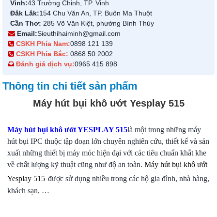
Vinh:
43 Trường Chinh, TP. Vinh
Đắk Lắk:
154 Chu Văn An, TP. Buôn Ma Thuột
Cần Thơ:
285 Võ Văn Kiệt, phường Bình Thủy
Email:
Sieuthihaiminh@gmail.com
CSKH Phía Nam:
0898 121 139
CSKH Phía Bắc:
0868 50 2002
Đánh giá dịch vụ:
0965 415 898
Thông tin chi tiết sản phẩm
Máy hút bụi khô ướt Yesplay 515
Máy hút bụi khô ướt YESPLAY 515
là một trong những máy
hút bụi IPC thuộc tập đoạn lớn chuyên nghiên cứu, thiết kế và sản
xuất những thiết bị máy móc hiện đại với các tiêu chuẩn khắt khe
về chất lượng kỹ thuật cũng như độ an toàn.
Máy hút bụi khô ướt
Yesplay 515
được sử dụng nhiều trong các hộ gia đình, nhà hàng,
khách sạn, …