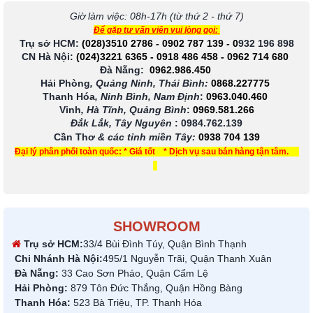
Giờ làm việc: 08h-17h (từ thứ 2 - thứ 7)
Để gặp tư vấn viên vui lòng gọi:
Trụ sở HCM:
(028)3510 2786
-
0902 787 139
-
0
932 196 898
CN Hà Nội:
(024)3221 6365
-
0918 486 458
-
0962 714 680
Đà Nẵng:
0962.986.450
Hải Phòng
, Quảng Ninh, Thái Bình:
0868.227775
Thanh Hóa
, Ninh Bình, Nam Định
:
0963.040.460
Vinh
, Hà Tĩnh, Quảng Bình
:
0969.581.266
Đắk Lắk, Tây Nguyên
:
0984.762.139
Cần Thơ
& các tỉnh miền Tây
:
0938 704 139
Đại lý phân phối toàn quốc: * Giá tốt * Dịch vụ sau bán hàng tận tâm.
SHOWROOM
Trụ sở HCM:
33/4 Bùi Đình Túy, Quận Bình Thạnh
Chi Nhánh Hà Nội:
495/1 Nguyễn Trãi, Quận Thanh Xuân
Đà Nẵng:
33 Cao Sơn Pháo, Quận Cẩm Lệ
Hải Phòng:
879 Tôn Đức Thắng, Quận Hồng Bàng
Thanh Hóa:
523 Bà Triệu, TP. Thanh Hóa