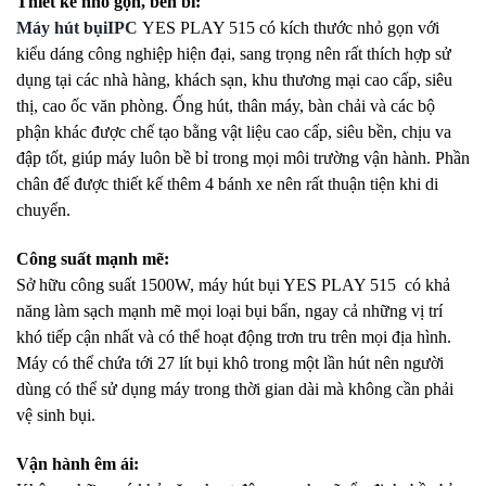
Thiết kế nhỏ gọn, bền bỉ:
Máy
hút bụi
IPC
YES PLAY 515
có kích thước nhỏ gọn với
kiểu dáng công nghiệp hiện đại, sang trọng nên rất thích hợp sử
dụng tại các nhà hàng, khách sạn, khu thương mại cao cấp, siêu
thị, cao ốc văn phòng. Ống hút, thân máy, bàn chải và các bộ
phận khác được chế tạo bằng vật liệu cao cấp, siêu bền, chịu va
đập tốt, giúp máy luôn bề bỉ trong mọi môi trường vận hành. Phần
chân đế được thiết kế thêm 4 bánh xe nên rất thuận tiện khi di
chuyển.
Công suất mạnh mẽ:
Sở hữu công suất 1500W, máy hút bụi YES PLAY 515 có khả
năng làm sạch mạnh mẽ mọi loại bụi bẩn, ngay cả những vị trí
khó tiếp cận nhất và có thể hoạt động trơn tru trên mọi địa hình.
Máy có thể chứa tới 27 lít bụi khô trong một lần hút nên người
dùng có thể sử dụng máy trong thời gian dài mà không cần phải
vệ sinh bụi.
Vận hành êm ái: