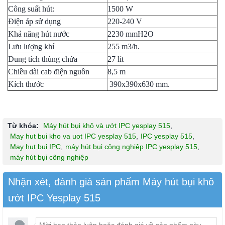
Công suất hút:
1500 W
Điện áp sử dụng
220-240 V
Khả năng hút nước
2230 mmH2O
Lưu lượng khí
255 m3/h.
Dung tích thùng chứa
27 lít
Chiều dài cab điện nguồn
8,5 m
Kích thước
390x390x630 mm.
Từ khóa:
Máy hút bụi khô và ướt IPC yesplay 515
,
May hut bui kho va uot IPC yesplay 515
,
IPC yesplay 515
,
May hut bui IPC
,
máy hút bụi công nghiệp IPC yesplay 515
,
máy hút bụi công nghiệp
Nhận xét, đánh giá sản phẩm Máy hút bụi khô
ướt IPC Yesplay 515