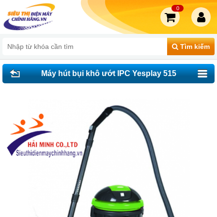
0
Tìm kiếm
Máy hút bụi khô ướt IPC Yesplay 515