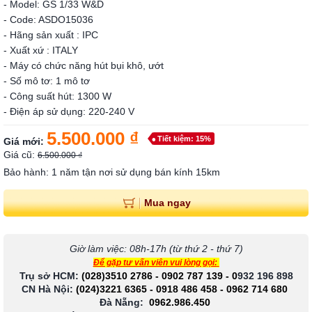
- Model: GS 1/33 W&D
- Code: ASDO15036
- Hãng sản xuất : IPC
- Xuất xứ :
ITALY
- Máy có chức năng hút bụi khô, ướt
- Số mô tơ:
1 mô tơ
- Công suất hút: 1300 W
- Điện áp sử dụng:
220-240 V
5.500.000 ₫
Tiết kiệm: 15%
Giá mới:
Giá cũ:
6.500.000 ₫
Bảo hành: 1 năm tận nơi sử dụng bán kính 15km
Mua ngay
Giờ làm việc: 08h-17h (từ thứ 2 - thứ 7)
Để gặp tư vấn viên vui lòng gọi:
Trụ sở HCM:
(028)3510 2786
-
0902 787 139
-
0
932 196 898
CN Hà Nội:
(024)3221 6365
-
0918 486 458
-
0962 714 680
Đà Nẵng:
0962.986.450