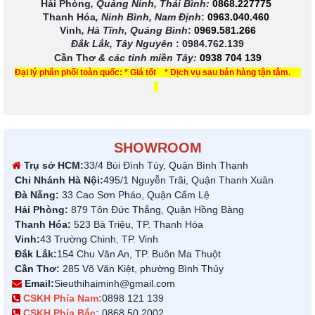
Hải Phòng
, Quảng Ninh, Thái Bình:
0868.227775
Thanh Hóa
, Ninh Bình, Nam Định
:
0963.040.460
Vinh
, Hà Tĩnh, Quảng Bình
:
0969.581.266
Đắk Lắk, Tây Nguyên
:
0984.762.139
Cần Thơ
& các tỉnh miền Tây
:
0938 704 139
Đại lý phân phối toàn quốc: * Giá tốt * Dịch vụ sau bán hàng tận tâm.
SHOWROOM
Trụ sở HCM:
33/4 Bùi Đình Túy, Quận Bình Thạnh
Chi Nhánh Hà Nội:
495/1 Nguyễn Trãi, Quận Thanh Xuân
Đà Nẵng:
33 Cao Sơn Pháo, Quận Cẩm Lệ
Hải Phòng:
879 Tôn Đức Thắng, Quận Hồng Bàng
Thanh Hóa:
523 Bà Triệu, TP. Thanh Hóa
Vinh:
43 Trường Chinh, TP. Vinh
Đắk Lắk:
154 Chu Văn An, TP. Buôn Ma Thuột
Cần Thơ:
285 Võ Văn Kiệt, phường Bình Thủy
Email:
Sieuthihaiminh@gmail.com
CSKH Phía Nam:
0898 121 139
CSKH Phía Bắc:
0868 50 2002