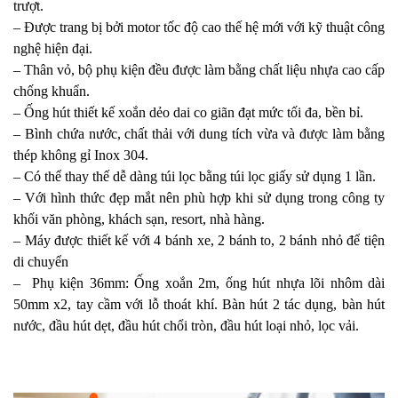
trượt.
– Được trang bị bởi motor tốc độ cao thế hệ mới với kỹ thuật công
nghệ hiện đại.
– Thân vỏ, bộ phụ kiện đều được làm bằng chất liệu nhựa cao cấp
chống khuẩn.
– Ống hút thiết kế xoắn dẻo dai co giãn đạt mức tối đa, bền bỉ.
– Bình chứa nước, chất thải với dung tích vừa và được làm bằng
thép không gỉ Inox 304.
– Có thể thay thế dễ dàng túi lọc bằng túi lọc giấy sử dụng 1 lần.
– Với hình thức đẹp mắt nên phù hợp khi sử dụng trong công ty
khối văn phòng, khách sạn, resort, nhà hàng.
–
Máy được thiết kế với 4 bánh xe, 2 bánh to, 2 bánh nhỏ để tiện
di chuyển
–
Phụ kiện 36mm:
Ống xoắn 2m
, ống hút nhựa lõi nhôm dài
50mm x2, tay cầm với lỗ thoát khí. Bàn hút 2 tác dụng, bàn hút
nước, đầu hút dẹt, đầu hút chổi tròn, đầu hút loại nhỏ, lọc vải.