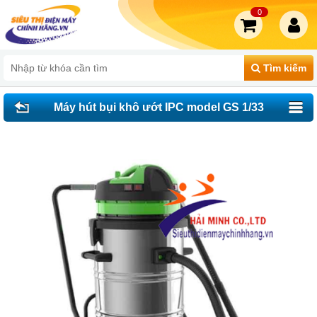
0
Tìm kiếm
Máy hút bụi khô ướt IPC model GS 1/33
W&D