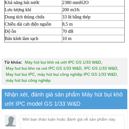
Khả năng hút nước
2380 mmH2O
Lưu lượng khí
200 m3/h
Dung tích thùng chứa
33 lít bằng thép
Chiều dài cab điện nguồn
8,5 m
Độ ồn
70 dB
Bán kính làm sạch
10 m
Từ khóa:
Máy hút bụi khô và ướt IPC GS 1/33 W&D
,
May hut bui kho va uot IPC GS 1/33 W&D
,
IPC GS 1/33 W&D
,
May hut bui IPC
,
máy hút bụi công nghiệp IPC GS 1/33 W&D
,
máy hút bụi công nghiệp
Nhận xét, đánh giá sản phẩm Máy hút bụi khô
ướt IPC model GS 1/33 W&D