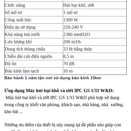
Chức năng
Hút bụi khô, ướt
Số mô tơ:
1 mô tơ
Công suất hút:
1300 W
Điện áp sử dụng
220-240 V
Khả năng hút nước
2380 mmH2O
Lưu lượng khí
200 m3/h
Dung tích thùng chứa
33 lít bằng thép
Chiều dài cab điện nguồn
8,5 m
Độ ồn
70 dB
Bán kính làm sạch
10 m
Bảo hành 1 năm tận nơi sử dụng bán kính 15km
Ứng dụng Máy hút bụi khô và ướt IPC GS 1/33 W&D:
Máy hút bụi khô và ướt IPC GS 1/33 W&D phù hợp sử dụng
trong công ty khối văn phòng, khách sạn, nhà hàng, nhà xưởng,
kho bãi ...
Những ưu điểm của thiết bị này mang lại đã phần nào giúp con