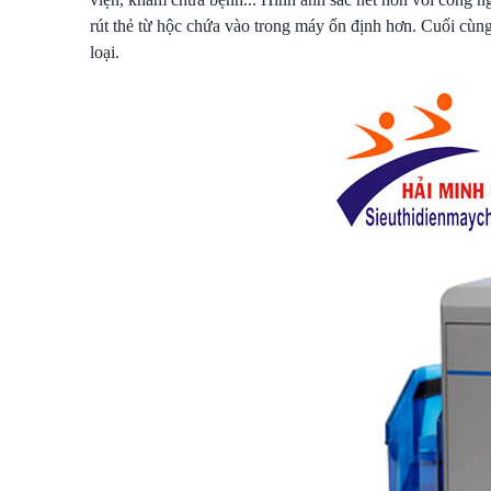
rút thẻ từ hộc chứa vào trong máy ổn định hơn. Cuối cùn
loại.