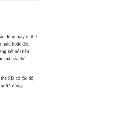
 các dòng máy in thẻ
In màu hoặc đơn
ng kết nối tiêu
ặc mã hóa thẻ
 thẻ SD có tốc độ
 người dùng.