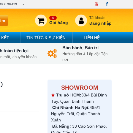
0938704139
Tài khoản
0
iếm
Giỏ hàng
Đăng nhập
 KẾT
TIN TỨC & SỰ KIỆN
LIÊN HỆ
Bảo hành, Bảo trì
 toán tiện lợi
Hướng dẫn & Lắp đặt Tận
iền mặt, chuyển khoản
nơi
0
SHOWROOM
Trụ sở HCM:
33/4 Bùi Đình
Túy, Quận Bình Thạnh
Chi Nhánh Hà Nội:
495/1
Nguyễn Trãi, Quận Thanh
Xuân
Đà Nẵng:
33 Cao Sơn Pháo,
Quận Cẩm Lệ