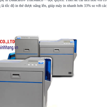
g là tốc độ in thẻ được nâng lên, giúp máy in nhanh hơn 33% so với cá