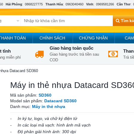
50
Hải Phòng
:
0868227775
Thanh Hóa
:
0963040460
Vinh
:
0969581266
Cần Thơ
:
Tìm k
THANH TOÁN
CHÍNH SÁCH
CHỨNG NHẬN
CAM
Giao hàng toàn quốc
t tình
Thanh
Giao hàng trước trả tiền sau
àng miễn phí
Trả t
COD
 nhựa Datacard SD360
Máy in thẻ nhựa Datacard SD36
Mã sản phẩm:
SD360
Model sản phẩm:
Datacard SD360
Danh mục:
Máy in thẻ nhựa
- In ký tự, logo, và chữ ký điện tử
- In các loại mã vạch: hình ảnh mã vạch
- Độ phân giải hình ảnh: 300 dpi