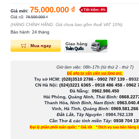
75.000.000 ₫
Tiết kiệm: 4%
Giá mới:
Giá cũ:
78.500.000 ₫
(HÀNG CHÍNH HÃNG. Giá chưa bao gồm thuế VAT 10%)
Bảo hành: 24 tháng
Giao hàng
Mua ngay
Toàn Quốc
Giờ làm việc: 08h-17h (từ thứ 2 - thứ 7)
Để gặp tư vấn viên vui lòng gọi:
Trụ sở HCM:
(028)3510 2786
-
0902 787 139
-
0
932
CN Hà Nội:
(024)3221 6365
-
0918 486 458
-
0962 
Đà Nẵng:
0962.986.450
Hải Phòng
, Quảng Ninh, Thái Bình:
0868.227
Thanh Hóa
, Ninh Bình, Nam Định
:
0963.040.
Vinh
, Hà Tĩnh, Quảng Bình
:
0969.581.266
Đắk Lắk, Tây Nguyên
:
0984.762.139
Cần Thơ
& các tỉnh miền Tây
:
0938 704 13
Đại lý phân phối toàn quốc: * Giá tốt * Dịch vụ sau bán hàng 