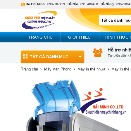
Hồ Chí Minh
:
0902787139
Hà Nội
:
0918486458
Đà Nẵng
:
09629864
TRANG CHỦ
GIỚI THIỆU
HÌNH THỨC 
Hỗ trợ nhiệ
Tư vấn đặt h
TẤT CẢ DANH MỤC
Trang chủ
Máy Văn Phòng
Máy in thẻ nhựa
Máy in thẻ