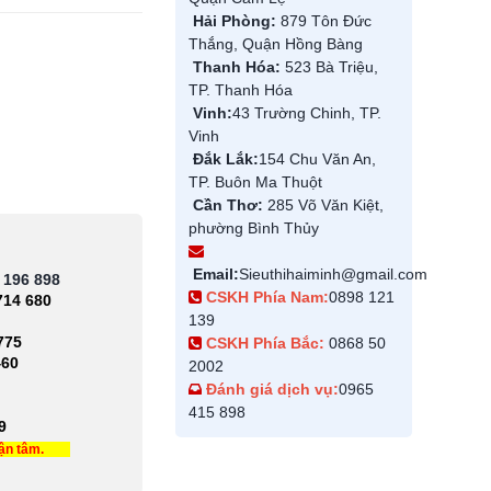
Hải Phòng:
879 Tôn Đức
Thắng, Quận Hồng Bàng
Thanh Hóa:
523 Bà Triệu,
TP. Thanh Hóa
Vinh:
43 Trường Chinh, TP.
Vinh
Đắk Lắk:
154 Chu Văn An,
TP. Buôn Ma Thuột
Cần Thơ:
285 Võ Văn Kiệt,
phường Bình Thủy
Email:
Sieuthihaiminh@gmail.com
 196 898
CSKH Phía Nam:
0898 121
714 680
139
775
CSKH Phía Bắc:
0868 50
460
2002
Đánh giá dịch vụ:
0965
415 898
9
tận tâm.