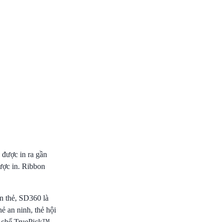
được in ra gần
ược in.
Ribbon
in thẻ, SD360 là
ẻ an ninh, thẻ hội
ơ chế TruePick™-