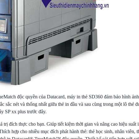
ueMatch độc quyền của Datacard, máy in thẻ SD360 đảm bảo hình ảnh 
ắc sắc nét và thống nhất giữa thẻ in đầu và sau cùng trong một lô thẻ đ
y SP xx plus trước đây.
 trị đích thực cho bạn. Giúp tiết kiệm thời gian và nâng cao hiệu suất 
Thích hợp cho nhiều mục đích phát hành thẻ: thẻ học sinh, nhân viên, th
nghệ in Datacard® TrueMatch™ độc quyền. Thiết kế cải tiến hơn với c