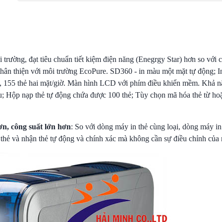
ôi trường, đạt tiêu chuẩn tiết kiệm điện năng (Enegrgy Star) hơn so với
 thân thiện với môi trường EcoPure. SD360 - in màu một mặt tự động; 
 155 thẻ hai mặt/giờ.
Màn hình LCD với phím điều khiển mềm.
Khả nă
u;
Hộp nạp thẻ tự động chứa được 100 thẻ; Tùy chọn mã hóa thẻ từ ho
n, công suất lớn hơn
: So với dòng máy in thẻ cùng loại, dòng máy in
 thẻ và nhận thẻ tự động và chính xác mà không cần sự điều chỉnh của