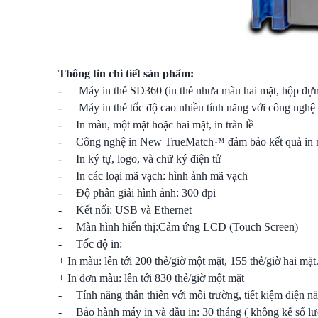
Thông tin chi tiết sản phẩm:
- Máy in thẻ SD360 (in thẻ nhưa màu hai mặt, hộp đựng
- Máy in thẻ tốc độ cao nhiều tính năng với công nghệ
- In màu, một mặt hoặc hai mặt, in tràn lề
- Công nghệ in New TrueMatch™ đảm bảo kết quả in mà
- In ký tự, logo, và chữ ký điện tử
- In các loại mã vạch: hình ảnh mã vạch
- Độ phân giải hình ảnh: 300 dpi
- Kết nối: USB và Ethernet
- Màn hình hiển thị:Cảm ứng LCD (Touch Screen)
- Tốc độ in:
+ In màu: lên tới 200 thẻ/giờ một mặt, 155 thẻ/giờ hai mặt
+ In đơn màu: lên tới 830 thẻ/giờ một mặt
- Tính năng thân thiên với môi trường, tiết kiệm điện n
- Bảo hành máy in và đầu in: 30 tháng ( không kể số lượ