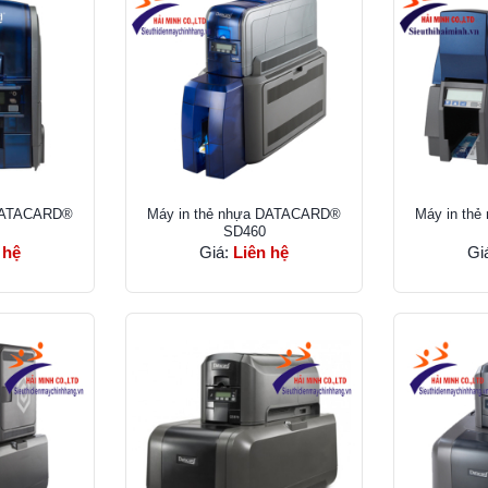
 DATACARD®
Máy in thẻ nhựa DATACARD®
Máy in th
SD460
 hệ
Giá:
Liên hệ
Gi