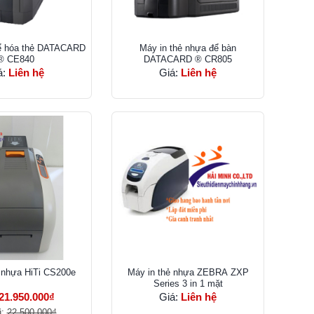
hể hóa thẻ DATACARD
Máy in thẻ nhựa để bàn
® CE840
DATACARD ® CR805
á:
Liên hệ
Giá:
Liên hệ
 nhựa HiTi CS200e
Máy in thẻ nhựa ZEBRA ZXP
Series 3 in 1 mặt
21.950.000₫
Giá:
Liên hệ
ũ:
22.500.000₫