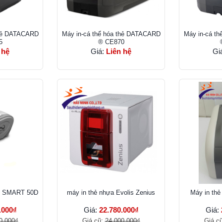
thẻ DATACARD
Máy in-cá thể hóa thẻ DATACARD
Máy in-cá t
5
® CE870
 hệ
Giá:
Liên hệ
Gi
DP SMART 50D
máy in thẻ nhựa Evolis Zenius
Máy in thẻ
.000₫
Giá:
22.780.000₫
Giá:
0.000₫
Giá cũ:
24.000.000₫
Giá c