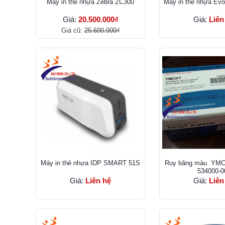
Máy in thẻ nhựa Zebra ZC300
Máy in thẻ nhựa Evo
Giá:
20.500.000₫
Giá:
Liên
Giá cũ:
25.600.000₫
Máy in thẻ nhựa IDP SMART 51S
Ruy băng màu YMC
534000-0
Giá:
Liên hệ
Giá:
Liên