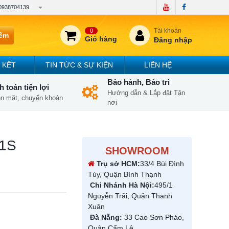
0938704139
Tài khoản
0
iếm
Giỏ hàng
Đăng nhập
 KẾT
TIN TỨC & SỰ KIỆN
LIÊN HỆ
Bảo hành, Bảo trì
 toán tiện lợi
Hướng dẫn & Lắp đặt Tận
iền mặt, chuyển khoản
nơi
51S
SHOWROOM
Trụ sở HCM:
33/4 Bùi Đình
Túy, Quận Bình Thạnh
Chi Nhánh Hà Nội:
495/1
Nguyễn Trãi, Quận Thanh
Xuân
Đà Nẵng:
33 Cao Sơn Pháo,
Quận Cẩm Lệ