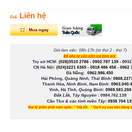
Liên hệ
Giá:
Giao hàng
Mua ngay
Toàn Quốc
Giờ làm việc: 08h-17h (từ thứ 2 - thứ 7)
Để gặp tư vấn viên vui lòng gọi:
Trụ sở HCM:
(028)3510 2786
-
0902 787 139
-
0
932
CN Hà Nội:
(024)3221 6365
-
0918 486 458
-
0962 
Đà Nẵng:
0962.986.450
Hải Phòng
, Quảng Ninh, Thái Bình:
0868.227
Thanh Hóa
, Ninh Bình, Nam Định
:
0963.040.
Vinh
, Hà Tĩnh, Quảng Bình
:
0969.581.266
Đắk Lắk, Tây Nguyên
:
0984.762.139
Cần Thơ
& các tỉnh miền Tây
:
0938 704 13
Đại lý phân phối toàn quốc: * Giá tốt * Dịch vụ sau bán hàng 