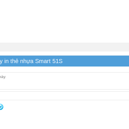
y in thẻ nhựa Smart 51S