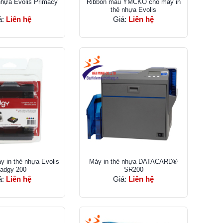
nhựa Evolis Primacy
Ribbon màu YMCKO cho máy in
thẻ nhựa Evolis
á:
Liên hệ
Giá:
Liên hệ
y in thẻ nhựa Evolis
Máy in thẻ nhựa DATACARD®
adgy 200
SR200
á:
Liên hệ
Giá:
Liên hệ