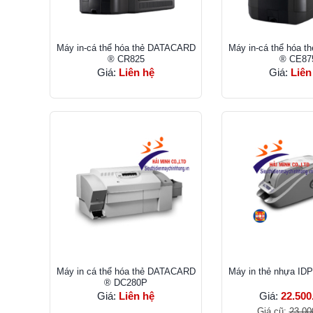
Máy in-cá thể hóa thẻ DATACARD
Máy in-cá thể hóa 
® CR825
® CE87
Giá:
Liên hệ
Giá:
Liên
Máy in cá thể hóa thẻ DATACARD
Máy in thẻ nhựa I
® DC280P
Giá:
Liên hệ
Giá:
22.500
Giá cũ:
23.00