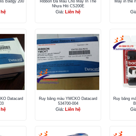
lis Badgy 200
Ribbon Đa Màu Cho Máy In Thẻ
Máy in thẻ 
Nhựa Hiti CS200E
 hệ
Giá:
Liên hệ
Gi
KO Datacard
Ruy băng màu YMCKO Datacard
Ruy băng má
03
534700-004
B
 hệ
Giá:
Liên hệ
Gi