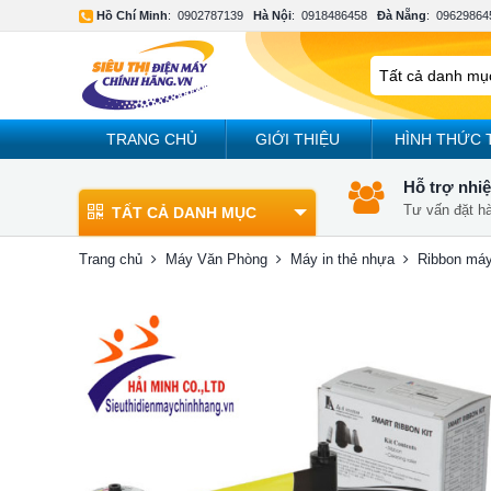
Hồ Chí Minh
:
0902787139
Hà Nội
:
0918486458
Đà Nẵng
:
09629864
TRANG CHỦ
GIỚI THIỆU
HÌNH THỨC 
Hỗ trợ nhiệ
Tư vấn đặt h
TẤT CẢ DANH MỤC
Trang chủ
Máy Văn Phòng
Máy in thẻ nhựa
Ribbon máy