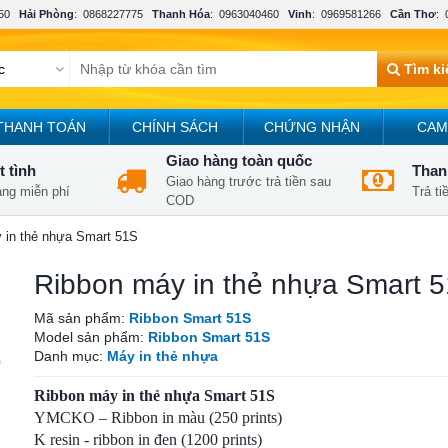
50
Hải Phòng
:
0868227775
Thanh Hóa
:
0963040460
Vinh
:
0969581266
Cần Thơ
:
Tìm k
THANH TOÁN
CHÍNH SÁCH
CHỨNG NHẬN
CAM
Giao hàng toàn quốc
t tình
Thanh
Giao hàng trước trả tiền sau
àng miễn phí
Trả t
COD
 in thẻ nhựa Smart 51S
Ribbon máy in thẻ nhựa Smart 
Mã sản phẩm:
Ribbon Smart 51S
Model sản phẩm:
Ribbon Smart 51S
Danh mục:
Máy in thẻ nhựa
Ribbon máy in thẻ nhựa Smart 51S
YMCKO – Ribbon in màu (250 prints)
K resin - ribbon in đen (1200 prints)