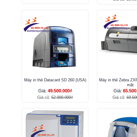
Máy in thẻ Datacard SD 260 (USA)
Máy in thẻ Zebra ZXP
mặt
Giá:
49.500.000₫
Giá:
65.500
Giá cũ:
52.000.000₫
Giá cũ:
69.50