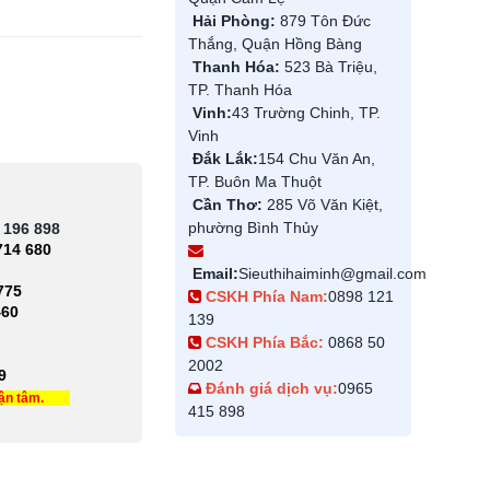
Hải Phòng:
879 Tôn Đức
Thắng, Quận Hồng Bàng
Thanh Hóa:
523 Bà Triệu,
TP. Thanh Hóa
Vinh:
43 Trường Chinh, TP.
Vinh
Đắk Lắk:
154 Chu Văn An,
TP. Buôn Ma Thuột
Cần Thơ:
285 Võ Văn Kiệt,
phường Bình Thủy
 196 898
714 680
Email:
Sieuthihaiminh@gmail.com
775
CSKH Phía Nam:
0898 121
460
139
CSKH Phía Bắc:
0868 50
2002
9
Đánh giá dịch vụ:
0965
tận tâm.
415 898