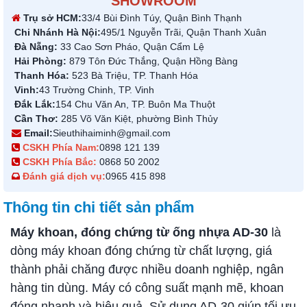
SHOWROOM
Trụ sở HCM:
33/4 Bùi Đình Túy, Quận Bình Thạnh
Chi Nhánh Hà Nội:
495/1 Nguyễn Trãi, Quận Thanh Xuân
Đà Nẵng:
33 Cao Sơn Pháo, Quận Cẩm Lệ
Hải Phòng:
879 Tôn Đức Thắng, Quận Hồng Bàng
Thanh Hóa:
523 Bà Triệu, TP. Thanh Hóa
Vinh:
43 Trường Chinh, TP. Vinh
Đắk Lắk:
154 Chu Văn An, TP. Buôn Ma Thuột
Cần Thơ:
285 Võ Văn Kiệt, phường Bình Thủy
Email:
Sieuthihaiminh@gmail.com
CSKH Phía Nam:
0898 121 139
CSKH Phía Bắc:
0868 50 2002
Đánh giá dịch vụ:
0965 415 898
Thông tin chi tiết sản phẩm
Máy khoan, đóng chứng từ ống nhựa AD-30
là
dòng máy khoan đóng chứng từ chất lượng, giá
thành phải chăng được nhiều doanh nghiệp, ngân
hàng tin dùng. Máy có công suất mạnh mẽ, khoan
đóng nhanh và hiệu quả. Sử dụng AD-30 giúp tối ưu