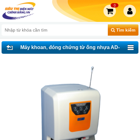
0
Tìm kiếm
Máy khoan, đóng chứng từ ống nhựa AD-
30