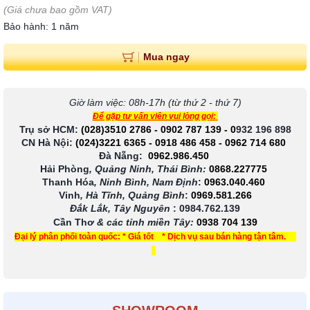
(Giá chưa bao gồm VAT)
Bảo hành: 1 năm
Mua ngay
Giờ làm việc: 08h-17h (từ thứ 2 - thứ 7)
Để gặp tư vấn viên vui lòng gọi:
Trụ sở HCM:
(028)3510 2786
-
0902 787 139
-
0
932 196 898
CN Hà Nội:
(024)3221 6365
-
0918 486 458
-
0962 714 680
Đà Nẵng:
0962.986.450
Hải Phòng
, Quảng Ninh, Thái Bình:
0868.227775
Thanh Hóa
, Ninh Bình, Nam Định
:
0963.040.460
Vinh
, Hà Tĩnh, Quảng Bình
:
0969.581.266
Đắk Lắk, Tây Nguyên
:
0984.762.139
Cần Thơ
& các tỉnh miền Tây
:
0938 704 139
Đại lý phân phối toàn quốc: * Giá tốt * Dịch vụ sau bán hàng tận tâm.