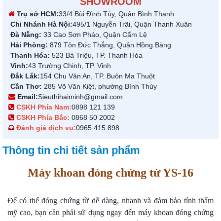
SHOWROOM
Trụ sở HCM:
33/4 Bùi Đình Túy, Quận Bình Thạnh
Chi Nhánh Hà Nội:
495/1 Nguyễn Trãi, Quận Thanh Xuân
Đà Nẵng:
33 Cao Sơn Pháo, Quận Cẩm Lệ
Hải Phòng:
879 Tôn Đức Thắng, Quận Hồng Bàng
Thanh Hóa:
523 Bà Triệu, TP. Thanh Hóa
Vinh:
43 Trường Chinh, TP. Vinh
Đắk Lắk:
154 Chu Văn An, TP. Buôn Ma Thuột
Cần Thơ:
285 Võ Văn Kiệt, phường Bình Thủy
Email:
Sieuthihaiminh@gmail.com
CSKH Phía Nam:
0898 121 139
CSKH Phía Bắc:
0868 50 2002
Đánh giá dịch vụ:
0965 415 898
Thông tin chi tiết sản phẩm
Máy khoan đóng chứng từ YS-16
Để có thể đóng chứng từ dễ dàng, nhanh và đảm bảo tính thẩm
mỹ cao, bạn cần phải sử dụng ngay đến máy khoan đóng chứng