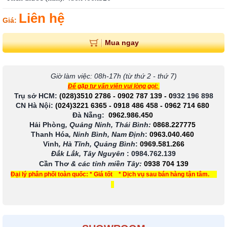
Liên hệ
Giá:
Mua ngay
Giờ làm việc: 08h-17h (từ thứ 2 - thứ 7)
Để gặp tư vấn viên vui lòng gọi:
Trụ sở HCM:
(028)3510 2786
-
0902 787 139
-
0
932 196 898
CN Hà Nội:
(024)3221 6365
-
0918 486 458
-
0962 714 680
Đà Nẵng:
0962.986.450
Hải Phòng
, Quảng Ninh, Thái Bình:
0868.227775
Thanh Hóa
, Ninh Bình, Nam Định
:
0963.040.460
Vinh
, Hà Tĩnh, Quảng Bình
:
0969.581.266
Đắk Lắk, Tây Nguyên
:
0984.762.139
Cần Thơ
& các tỉnh miền Tây
:
0938 704 139
Đại lý phân phối toàn quốc: * Giá tốt * Dịch vụ sau bán hàng tận tâm.