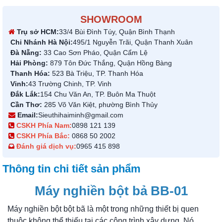
SHOWROOM
Trụ sở HCM:
33/4 Bùi Đình Túy, Quận Bình Thạnh
Chi Nhánh Hà Nội:
495/1 Nguyễn Trãi, Quận Thanh Xuân
Đà Nẵng:
33 Cao Sơn Pháo, Quận Cẩm Lệ
Hải Phòng:
879 Tôn Đức Thắng, Quận Hồng Bàng
Thanh Hóa:
523 Bà Triệu, TP. Thanh Hóa
Vinh:
43 Trường Chinh, TP. Vinh
Đắk Lắk:
154 Chu Văn An, TP. Buôn Ma Thuột
Cần Thơ:
285 Võ Văn Kiệt, phường Bình Thủy
Email:
Sieuthihaiminh@gmail.com
CSKH Phía Nam:
0898 121 139
CSKH Phía Bắc:
0868 50 2002
Đánh giá dịch vụ:
0965 415 898
Thông tin chi tiết sản phẩm
Máy nghiền bột bả BB-01
Máy nghiền bột bột bã là một trong những thiết bị quen
thuộc không thể thiếu tại các công trình xây dựng. Nó