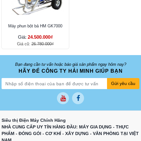
Máy phun bột bả HM GK7000
Giá:
24.500.000₫
Giá cũ:
26.780.000₫
Bạn đang cần tư vấn hoặc báo giá sản phẩm ngay hôm nay?
HÃY ĐỂ CÔNG TY HẢI MINH GIÚP BẠN
Gửi yêu cầu
Siêu thị Điện Máy Chính Hãng
NHÀ CUNG CẤP UY TÍN HÀNG ĐẦU: MÁY GIA DỤNG - THỰC
PHẨM - ĐÓNG GÓI - CƠ KHÍ - XÂY DỰNG - VĂN PHÒNG TẠI VIỆT
NAM