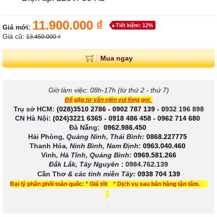
11.900.000 ₫
Tiết kiệm: 12%
Giá mới:
Giá cũ:
13.450.000 ₫
Mua ngay
Giờ làm việc: 08h-17h (từ thứ 2 - thứ 7)
Để gặp tư vấn viên vui lòng gọi:
Trụ sở HCM:
(028)3510 2786
-
0902 787 139
-
0
932 196 898
CN Hà Nội:
(024)3221 6365
-
0918 486 458
-
0962 714 680
Đà Nẵng:
0962.986.450
Hải Phòng
, Quảng Ninh, Thái Bình:
0868.227775
Thanh Hóa
, Ninh Bình, Nam Định
:
0963.040.460
Vinh
, Hà Tĩnh, Quảng Bình
:
0969.581.266
Đắk Lắk, Tây Nguyên
:
0984.762.139
Cần Thơ
& các tỉnh miền Tây
:
0938 704 139
Đại lý phân phối toàn quốc: * Giá tốt * Dịch vụ sau bán hàng tận tâm.