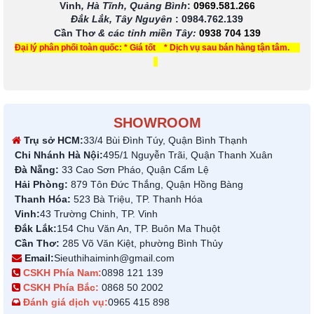
Vinh
, Hà Tĩnh, Quảng Bình
:
0969.581.266
Đắk Lắk, Tây Nguyên
:
0984.762.139
Cần Thơ
& các tỉnh miền Tây
:
0938 704 139
Đại lý phân phối toàn quốc: * Giá tốt * Dịch vụ sau bán hàng tận tâm.
SHOWROOM
Trụ sở HCM:
33/4 Bùi Đình Túy, Quận Bình Thạnh
Chi Nhánh Hà Nội:
495/1 Nguyễn Trãi, Quận Thanh Xuân
Đà Nẵng:
33 Cao Sơn Pháo, Quận Cẩm Lệ
Hải Phòng:
879 Tôn Đức Thắng, Quận Hồng Bàng
Thanh Hóa:
523 Bà Triệu, TP. Thanh Hóa
Vinh:
43 Trường Chinh, TP. Vinh
Đắk Lắk:
154 Chu Văn An, TP. Buôn Ma Thuột
Cần Thơ:
285 Võ Văn Kiệt, phường Bình Thủy
Email:
Sieuthihaiminh@gmail.com
CSKH Phía Nam:
0898 121 139
CSKH Phía Bắc:
0868 50 2002
Đánh giá dịch vụ:
0965 415 898