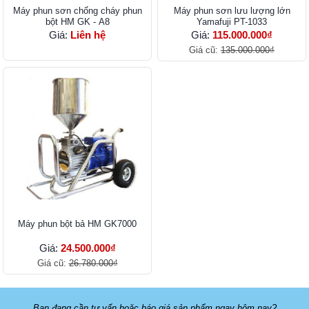
Máy phun sơn chống cháy phun
Máy phun sơn lưu lượng lớn
bột HM GK - A8
Yamafuji PT-1033
Giá:
Liên hệ
Giá:
115.000.000₫
Giá cũ:
135.000.000₫
Máy phun bột bả HM GK7000
Giá:
24.500.000₫
Giá cũ:
26.780.000₫
Bạn đang cần tư vấn hoặc báo giá sản phẩm ngay hôm nay?