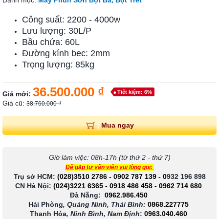
Danh mục:
Máy Phun Sơn Bột Bả, Bột Trét
Công suất: 2200 - 4000w
Lưu lượng: 30L/P
Bầu chứa: 60L
Đường kính bec: 2mm
Trọng lượng: 85kg
36.500.000 ₫
Tiết kiệm: 6%
Giá mới:
Giá cũ:
38.760.000 ₫
Mua ngay
Giờ làm việc: 08h-17h (từ thứ 2 - thứ 7)
Để gặp tư vấn viên vui lòng gọi:
Trụ sở HCM:
(028)3510 2786
-
0902 787 139
-
0
932 196 898
CN Hà Nội:
(024)3221 6365
-
0918 486 458
-
0962 714 680
Đà Nẵng:
0962.986.450
Hải Phòng
, Quảng Ninh, Thái Bình:
0868.227775
Thanh Hóa
, Ninh Bình, Nam Định
:
0963.040.460