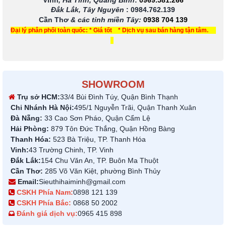
Vinh
, Hà Tĩnh, Quảng Bình
:
0969.581.266
Đắk Lắk, Tây Nguyên
:
0984.762.139
Cần Thơ
& các tỉnh miền Tây
:
0938 704 139
Đại lý phân phối toàn quốc: * Giá tốt * Dịch vụ sau bán hàng tận tâm.
SHOWROOM
Trụ sở HCM:
33/4 Bùi Đình Túy, Quận Bình Thạnh
Chi Nhánh Hà Nội:
495/1 Nguyễn Trãi, Quận Thanh Xuân
Đà Nẵng:
33 Cao Sơn Pháo, Quận Cẩm Lệ
Hải Phòng:
879 Tôn Đức Thắng, Quận Hồng Bàng
Thanh Hóa:
523 Bà Triệu, TP. Thanh Hóa
Vinh:
43 Trường Chinh, TP. Vinh
Đắk Lắk:
154 Chu Văn An, TP. Buôn Ma Thuột
Cần Thơ:
285 Võ Văn Kiệt, phường Bình Thủy
Email:
Sieuthihaiminh@gmail.com
CSKH Phía Nam:
0898 121 139
CSKH Phía Bắc:
0868 50 2002
Đánh giá dịch vụ:
0965 415 898