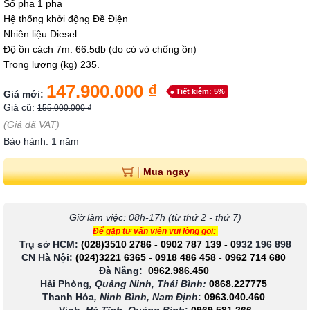
Số pha 1 pha
Hệ thống khởi động Đề Điện
Nhiên liệu Diesel
Độ ồn cách 7m: 66.5db (do có vỏ chống ồn)
Trọng lượng (kg) 235.
147.900.000 ₫
Tiết kiệm: 5%
Giá mới:
Giá cũ:
155.000.000 ₫
(Giá đã VAT)
Bảo hành: 1 năm
Mua ngay
Giờ làm việc: 08h-17h (từ thứ 2 - thứ 7)
Để gặp tư vấn viên vui lòng gọi:
Trụ sở HCM:
(028)3510 2786
-
0902 787 139
-
0
932 196 898
CN Hà Nội:
(024)3221 6365
-
0918 486 458
-
0962 714 680
Đà Nẵng:
0962.986.450
Hải Phòng
, Quảng Ninh, Thái Bình:
0868.227775
Thanh Hóa
, Ninh Bình, Nam Định
:
0963.040.460