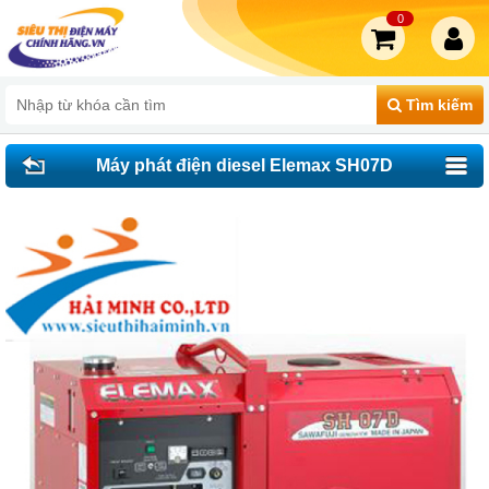
0
Tìm kiếm
Máy phát điện diesel Elemax SH07D
(KUBOTA) Nhật 5.5kva