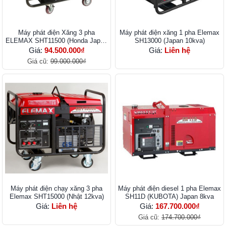
Máy phát điện Xăng 3 pha
Máy phát điện xăng 1 pha Elemax
ELEMAX SHT11500 (Honda Japan
SH13000 (Japan 10kva)
10kva)
Giá:
94.500.000₫
Giá:
Liên hệ
Giá cũ:
99.000.000₫
Máy phát điện chạy xăng 3 pha
Máy phát điện diesel 1 pha Elemax
Elemax SHT15000 (Nhật 12kva)
SH11D (KUBOTA) Japan 8kva
Giá:
Liên hệ
Giá:
167.700.000₫
Giá cũ:
174.700.000₫