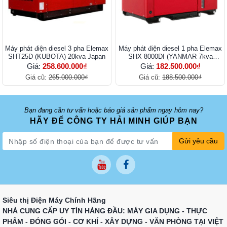
Máy phát điện diesel 3 pha Elemax
Máy phát điện diesel 1 pha Elemax
SHT25D (KUBOTA) 20kva Japan
SHX 8000DI (YANMAR 7kva
Japan)
Giá:
258.600.000₫
Giá:
182.500.000₫
Giá cũ:
265.000.000₫
Giá cũ:
188.500.000₫
Bạn đang cần tư vấn hoặc báo giá sản phẩm ngay hôm nay?
HÃY ĐỂ CÔNG TY HẢI MINH GIÚP BẠN
Gửi yêu cầu
Siêu thị Điện Máy Chính Hãng
NHÀ CUNG CẤP UY TÍN HÀNG ĐẦU: MÁY GIA DỤNG - THỰC
PHẨM - ĐÓNG GÓI - CƠ KHÍ - XÂY DỰNG - VĂN PHÒNG TẠI VIỆT