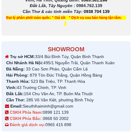
Vinh
, Hà Tĩnh, Quảng Bình
:
0969.581.266
Đắk Lắk, Tây Nguyên
:
0984.762.139
Cần Thơ
& các tỉnh miền Tây
:
0938 704 139
Đại lý phân phối toàn quốc: * Giá tốt * Dịch vụ sau bán hàng tận tâm.
SHOWROOM
Trụ sở HCM:
33/4 Bùi Đình Túy, Quận Bình Thạnh
Chi Nhánh Hà Nội:
495/1 Nguyễn Trãi, Quận Thanh Xuân
Đà Nẵng:
33 Cao Sơn Pháo, Quận Cẩm Lệ
Hải Phòng:
879 Tôn Đức Thắng, Quận Hồng Bàng
Thanh Hóa:
523 Bà Triệu, TP. Thanh Hóa
Vinh:
43 Trường Chinh, TP. Vinh
Đắk Lắk:
154 Chu Văn An, TP. Buôn Ma Thuột
Cần Thơ:
285 Võ Văn Kiệt, phường Bình Thủy
Email:
Sieuthihaiminh@gmail.com
CSKH Phía Nam:
0898 121 139
CSKH Phía Bắc:
0868 50 2002
Đánh giá dịch vụ:
0965 415 898