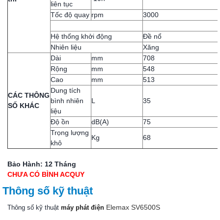
liên tục
Tốc độ quay
rpm
3000
Hệ thống khởi động
Đề nổ
Nhiên liệu
Xăng
Dài
mm
708
Rộng
mm
548
Cao
mm
513
Dung tích
CÁC THÔNG
bình nhiên
L
35
SỐ KHÁC
liệu
Độ ồn
dB(A)
75
Trọng lượng
Kg
68
khô
Bảo Hành: 12 Tháng
CHƯA CÓ BÌNH ACQUY
Thông số kỹ thuật
Elemax SV6500S
Thông số kỹ thuật
máy phát điện