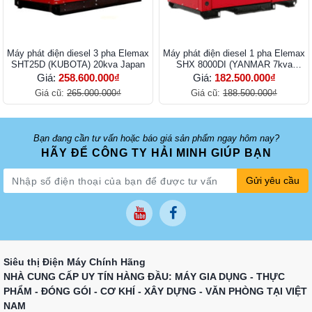
Máy phát điện diesel 3 pha Elemax
Máy phát điện diesel 1 pha Elemax
SHT25D (KUBOTA) 20kva Japan
SHX 8000DI (YANMAR 7kva
Japan)
Giá:
258.600.000₫
Giá:
182.500.000₫
Giá cũ:
265.000.000₫
Giá cũ:
188.500.000₫
Bạn đang cần tư vấn hoặc báo giá sản phẩm ngay hôm nay?
HÃY ĐỂ CÔNG TY HẢI MINH GIÚP BẠN
Gửi yêu cầu
Siêu thị Điện Máy Chính Hãng
NHÀ CUNG CẤP UY TÍN HÀNG ĐẦU: MÁY GIA DỤNG - THỰC
PHẨM - ĐÓNG GÓI - CƠ KHÍ - XÂY DỰNG - VĂN PHÒNG TẠI VIỆT
NAM