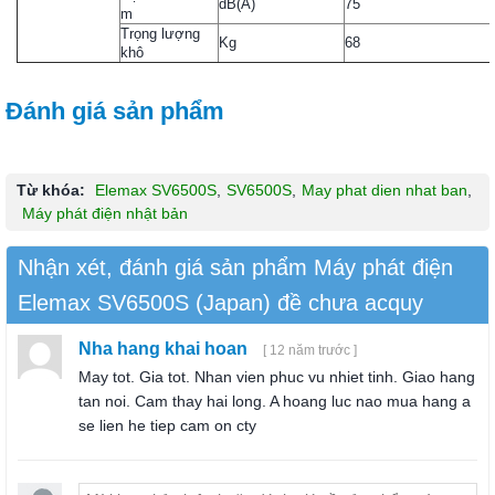
dB(A)
75
m
Trọng lượng
Kg
68
khô
Đánh giá sản phẩm
Từ khóa:
Elemax SV6500S
,
SV6500S
,
May phat dien nhat ban
,
Máy phát điện nhật bản
Nhận xét, đánh giá sản phẩm Máy phát điện
Elemax SV6500S (Japan) đề chưa acquy
Nha hang khai hoan
[ 12 năm trước ]
May tot. Gia tot. Nhan vien phuc vu nhiet tinh. Giao hang
tan noi. Cam thay hai long. A hoang luc nao mua hang a
se lien he tiep cam on cty