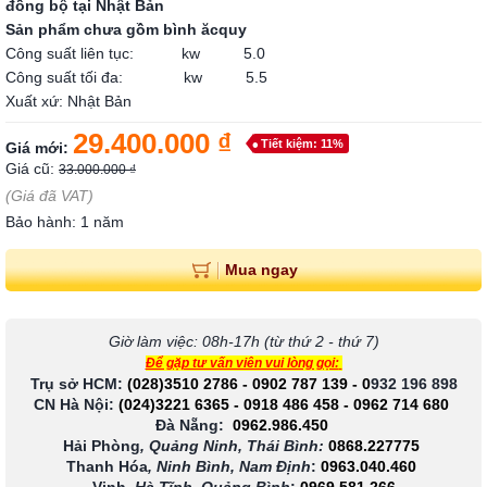
đồng bộ tại Nhật Bản
Sản phẩm chưa gồm bình ăcquy
Công suất liên tục: kw 5.0
Công suất tối đa: kw 5.5
Xuất xứ: Nhật Bản
29.400.000 ₫
Tiết kiệm: 11%
Giá mới:
Giá cũ:
33.000.000 ₫
(Giá đã VAT)
Bảo hành: 1 năm
Mua ngay
Giờ làm việc: 08h-17h (từ thứ 2 - thứ 7)
Để gặp tư vấn viên vui lòng gọi:
Trụ sở HCM:
(028)3510 2786
-
0902 787 139
-
0
932 196 898
CN Hà Nội:
(024)3221 6365
-
0918 486 458
-
0962 714 680
Đà Nẵng:
0962.986.450
Hải Phòng
, Quảng Ninh, Thái Bình:
0868.227775
Thanh Hóa
, Ninh Bình, Nam Định
:
0963.040.460