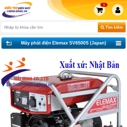
0
Tìm kiếm
Máy phát điện Elemax SV6500S (Japan)
đề chưa acquy