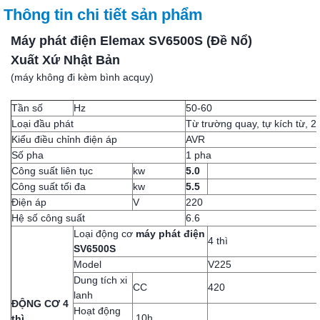
Thông tin chi tiết sản phẩm
Máy phát điện Elemax SV6500S (Đề Nổ)
Xuất Xứ Nhật Bản
(máy không đi kèm bình acquy)
Tần số
Hz
50-60
Loại đầu phát
Từ trường quay, tự kích từ, 2
Kiểu điều chỉnh điện áp
AVR
Số pha
1 pha
Công suất liên tục
kw
5.0
Công suất tối đa
kw
5.5
Điện áp
V
220
Hệ số công suất
6.6
Loại động cơ
máy phát điện
4 thì
SV6500S
Model
V225
Dung tích xi
CC
420
lanh
ĐỘNG CƠ 4
Hoạt động
10h
thì