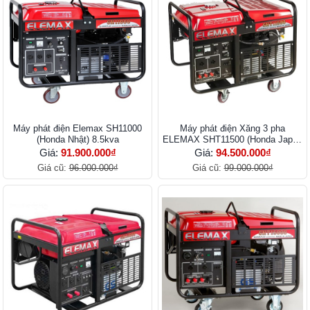
Máy phát điện Elemax SH11000
Máy phát điện Xăng 3 pha
(Honda Nhật) 8.5kva
ELEMAX SHT11500 (Honda Japan
10kva)
Giá:
91.900.000₫
Giá:
94.500.000₫
Giá cũ:
96.000.000₫
Giá cũ:
99.000.000₫