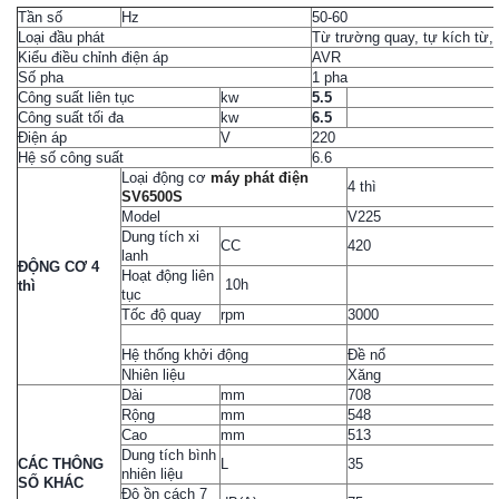
Tần số
Hz
50-60
Loại đầu phát
Từ trường quay, tự kích từ,
Kiểu điều chỉnh điện áp
AVR
Số pha
1 pha
Công suất liên tục
kw
5.5
Công suất tối đa
kw
6.5
Điện áp
V
220
Hệ số công suất
6.6
Loại động cơ
máy phát điện
4 thì
SV6500S
Model
V225
Dung tích xi
CC
420
lanh
ĐỘNG CƠ 4
Hoạt động liên
10h
thì
tục
Tốc độ quay
rpm
3000
Hệ thống khởi động
Đề nổ
Nhiên liệu
Xăng
Dài
mm
708
Rộng
mm
548
Cao
mm
513
Dung tích bình
CÁC THÔNG
L
35
nhiên liệu
SỐ KHÁC
Độ ồn cách 7