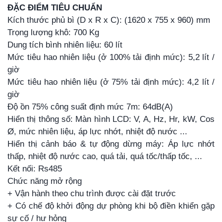
ĐẶC ĐIỂM TIÊU CHUẨN
Kích thước phủ bì (D x R x C): (1620 x 755 x 960) mm
Trọng lượng khô: 700 Kg
Dung tích bình nhiên liệu: 60 lít
Mức tiêu hao nhiên liệu (ở 100% tải định mức): 5,2 lít /
giờ
Mức tiêu hao nhiên liệu (ở 75% tải định mức): 4,2 lít /
giờ
Độ ồn 75% công suất định mức 7m: 64dB(A)
Hiển thị thông số: Màn hình LCD: V, A, Hz, Hr, kW, Cos
Ø, mức nhiên liệu, áp lực nhớt, nhiệt độ nước ...
Hiển thị cảnh báo & tự động dừng máy: Áp lực nhớt
thấp, nhiệt độ nước cao, quá tải, quá tốc/thấp tốc, ...
Kết nối: Rs485
Chức năng mở rộng
+ Vận hành theo chu trình được cài đặt trước
+ Có chế độ khởi động dự phòng khi bộ điền khiển gặp
sự cố / hư hỏng