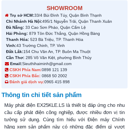
SHOWROOM
Trụ sở HCM:
33/4 Bùi Đình Túy, Quận Bình Thạnh
Chi Nhánh Hà Nội:
495/1 Nguyễn Trãi, Quận Thanh Xuân
Đà Nẵng:
33 Cao Sơn Pháo, Quận Cẩm Lệ
Hải Phòng:
879 Tôn Đức Thắng, Quận Hồng Bàng
Thanh Hóa:
523 Bà Triệu, TP. Thanh Hóa
Vinh:
43 Trường Chinh, TP. Vinh
Đắk Lắk:
154 Chu Văn An, TP. Buôn Ma Thuột
Cần Thơ:
285 Võ Văn Kiệt, phường Bình Thủy
Email:
Sieuthihaiminh@gmail.com
CSKH Phía Nam:
0898 121 139
CSKH Phía Bắc:
0868 50 2002
Đánh giá dịch vụ:
0965 415 898
Thông tin chi tiết sản phẩm
Máy phát điện EX25KLE.LS là thiết bị đáp ứng cho nhu
cầu cấp phát điện công nghiệp, được nhiều đơn vị tin
tưởng sử dụng. Cùng tìm hiểu với Điện máy Chính
hãng xem sản phẩm này có những đặc điểm gì vượt