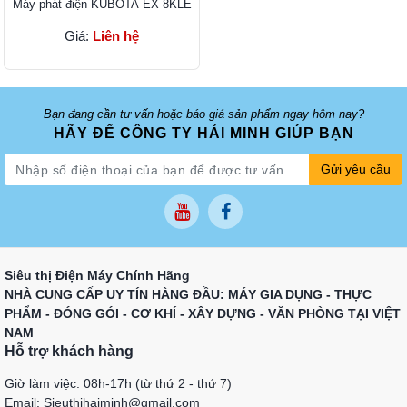
Máy phát điện KUBOTA EX 8KLE
Giá:
Liên hệ
Bạn đang cần tư vấn hoặc báo giá sản phẩm ngay hôm nay?
HÃY ĐỂ CÔNG TY HẢI MINH GIÚP BẠN
Gửi yêu cầu
Siêu thị Điện Máy Chính Hãng
NHÀ CUNG CẤP UY TÍN HÀNG ĐẦU: MÁY GIA DỤNG - THỰC
PHẨM - ĐÓNG GÓI - CƠ KHÍ - XÂY DỰNG - VĂN PHÒNG TẠI VIỆT
NAM
Hỗ trợ khách hàng
Giờ làm việc: 08h-17h (từ thứ 2 - thứ 7)
Email: Sieuthihaiminh@gmail.com