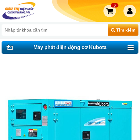
0
Tìm kiếm
Máy phát điện động cơ Kubota
EX25KLE.LS