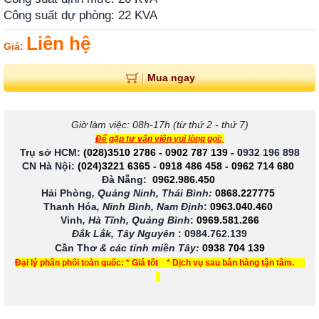
Công suất dự phòng: 22 KVA
Liên hệ
Giá:
Mua ngay
Giờ làm việc: 08h-17h (từ thứ 2 - thứ 7)
Để gặp tư vấn viên vui lòng gọi:
Trụ sở HCM:
(028)3510 2786
-
0902 787 139
-
0
932 196 898
CN Hà Nội:
(024)3221 6365
-
0918 486 458
-
0962 714 680
Đà Nẵng:
0962.986.450
Hải Phòng
, Quảng Ninh, Thái Bình:
0868.227775
Thanh Hóa
, Ninh Bình, Nam Định
:
0963.040.460
Vinh
, Hà Tĩnh, Quảng Bình
:
0969.581.266
Đắk Lắk, Tây Nguyên
:
0984.762.139
Cần Thơ
& các tỉnh miền Tây
:
0938 704 139
Đại lý phân phối toàn quốc: * Giá tốt * Dịch vụ sau bán hàng tận tâm.