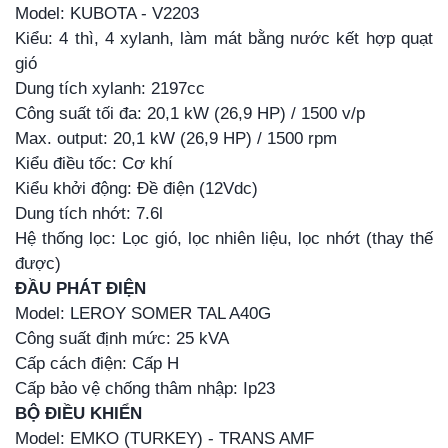
Model: KUBOTA - V2203
Kiểu: 4 thì, 4 xylanh, làm mát bằng nước kết hợp quạt
gió
Dung tích xylanh: 2197cc
Công suất tối đa: 20,1 kW (26,9 HP) / 1500 v/p
Max. output: 20,1 kW (26,9 HP) / 1500 rpm
Kiểu điều tốc: Cơ khí
Kiểu khởi động: Đề điện (12Vdc)
Dung tích nhớt: 7.6l
Hệ thống lọc: Lọc gió, lọc nhiên liệu, lọc nhớt (thay thế
được)
ĐẦU PHÁT ĐIỆN
Model: LEROY SOMER TAL A40G
Công suất định mức: 25 kVA
Cấp cách điện: Cấp H
Cấp bảo vệ chống thâm nhập: Ip23
BỘ ĐIỀU KHIỂN
Model: EMKO (TURKEY) - TRANS AMF