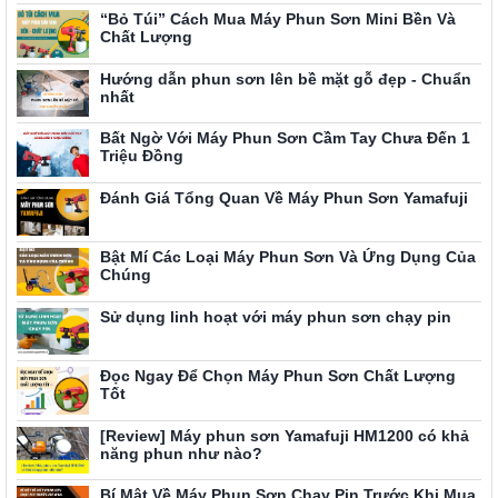
“Bỏ Túi” Cách Mua Máy Phun Sơn Mini Bền Và
Chất Lượng
Hướng dẫn phun sơn lên bề mặt gỗ đẹp - Chuẩn
nhất
Bất Ngờ Với Máy Phun Sơn Cầm Tay Chưa Đến 1
Triệu Đồng
Đánh Giá Tổng Quan Về Máy Phun Sơn Yamafuji
Bật Mí Các Loại Máy Phun Sơn Và Ứng Dụng Của
Chúng
Sử dụng linh hoạt với máy phun sơn chạy pin
Đọc Ngay Để Chọn Máy Phun Sơn Chất Lượng
Tốt
[Review] Máy phun sơn Yamafuji HM1200 có khả
năng phun như nào?
Bí Mật Về Máy Phun Sơn Chạy Pin Trước Khi Mua