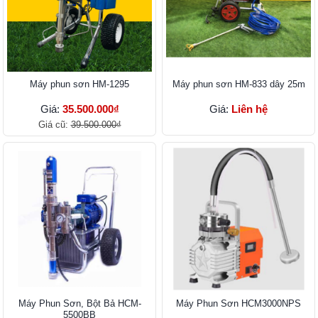
Máy phun sơn HM-1295
Máy phun sơn HM-833 dây 25m
Giá:
35.500.000₫
Giá:
Liên hệ
Giá cũ:
39.500.000₫
Máy Phu​n Sơn, Bột Bả HCM-
Máy Phun Sơn HCM300​0NPS
5500BB