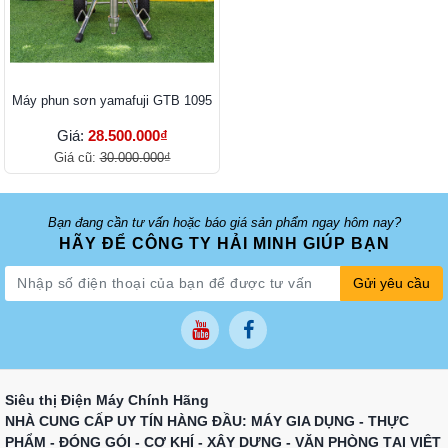
Máy phun sơn yamafuji GTB 1095
Giá:
28.500.000₫
Giá cũ:
30.000.000₫
Bạn đang cần tư vấn hoặc báo giá sản phẩm ngay hôm nay?
HÃY ĐỂ CÔNG TY HẢI MINH GIÚP BẠN
Gửi yêu cầu
Siêu thị Điện Máy Chính Hãng
NHÀ CUNG CẤP UY TÍN HÀNG ĐẦU: MÁY GIA DỤNG - THỰC
PHẨM - ĐÓNG GÓI - CƠ KHÍ - XÂY DỰNG - VĂN PHÒNG TẠI VIỆT