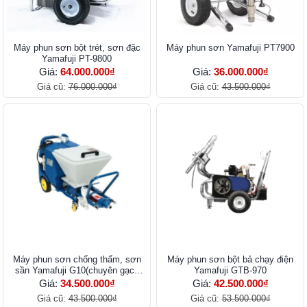
Máy phun sơn bột trét, sơn đặc
Máy phun sơn Yamafuji PT7900
Yamafuji PT-9800
Giá:
64.000.000₫
Giá:
36.000.000₫
Giá cũ:
76.000.000₫
Giá cũ:
43.500.000₫
Máy phun sơn chống thấm, sơn
Máy phun sơn bột bả chạy điện
sần Yamafuji G10(chuyên gạch
Yamafuji GTB-970
không nung)
Giá:
34.500.000₫
Giá:
42.500.000₫
Giá cũ:
43.500.000₫
Giá cũ:
53.500.000₫