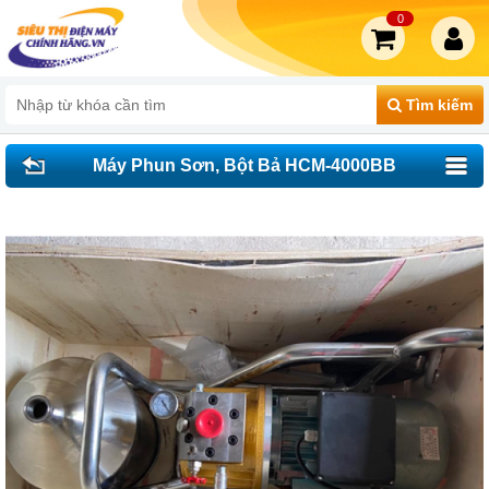
0
Tìm kiếm
Máy Phun Sơn, Bột Bả HCM-4000BB