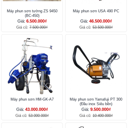
Máy phun sơn tường ZS 9450
Máy phun sơn USA 490 PC
(BC-450)
Giá:
6.500.000₫
Giá:
46.500.000₫
Giá cũ:
7.500.000₫
Giá cũ:
53.500.000₫
Máy phun sơn HM-GK-A7
Máy phun sơn Yamafuji PT 300
(Đầu inox Siêu bền)
Giá:
43.000.000₫
Giá:
9.500.000₫
Giá cũ:
53.000.000₫
Giá cũ:
10.400.000₫