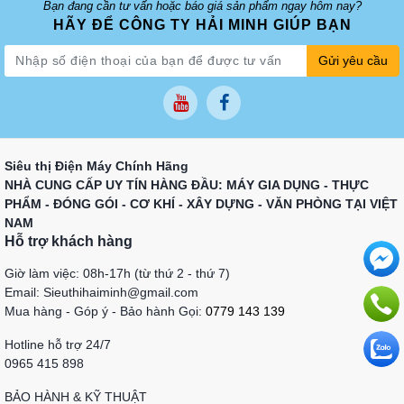
Bạn đang cần tư vấn hoặc báo giá sản phẩm ngay hôm nay?
HÃY ĐỂ CÔNG TY HẢI MINH GIÚP BẠN
Gửi yêu cầu
Siêu thị Điện Máy Chính Hãng
NHÀ CUNG CẤP UY TÍN HÀNG ĐẦU: MÁY GIA DỤNG - THỰC
PHẨM - ĐÓNG GÓI - CƠ KHÍ - XÂY DỰNG - VĂN PHÒNG TẠI VIỆT
NAM
Hỗ trợ khách hàng
Giờ làm việc: 08h-17h (từ thứ 2 - thứ 7)
Email: Sieuthihaiminh@gmail.com
Mua hàng - Góp ý - Bảo hành Gọi:
0779 143 139
Hotline hỗ trợ 24/7
0965 415 898
BẢO HÀNH & KỸ THUẬT