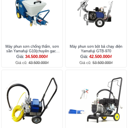
Máy phun sơn chống thấm, sơn
Máy phun sơn bột bả chạy điện
sần Yamafuji G10(chuyên gạch
Yamafuji GTB-970
không nung)
Giá:
34.500.000₫
Giá:
42.500.000₫
Giá cũ:
43.500.000₫
Giá cũ:
53.500.000₫