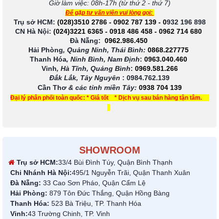
Giờ làm việc: 08h-17h (từ thứ 2 - thứ 7)
Để gặp tư vấn viên vui lòng gọi:
Trụ sở HCM:
(028)3510 2786
-
0902 787 139
-
0
932 196 898
CN Hà Nội:
(024)3221 6365
-
0918 486 458
-
0962 714 680
Đà Nẵng:
0962.986.450
Hải Phòng
, Quảng Ninh, Thái Bình:
0868.227775
Thanh Hóa
, Ninh Bình, Nam Định
:
0963.040.460
Vinh
, Hà Tĩnh, Quảng Bình
:
0969.581.266
Đắk Lắk, Tây Nguyên
:
0984.762.139
Cần Thơ
& các tỉnh miền Tây
:
0938 704 139
Đại lý phân phối toàn quốc: * Giá tốt * Dịch vụ sau bán hàng tận tâm.
SHOWROOM
Trụ sở HCM:
33/4 Bùi Đình Túy, Quận Bình Thạnh
Chi Nhánh Hà Nội:
495/1 Nguyễn Trãi, Quận Thanh Xuân
Đà Nẵng:
33 Cao Sơn Pháo, Quận Cẩm Lệ
Hải Phòng:
879 Tôn Đức Thắng, Quận Hồng Bàng
Thanh Hóa:
523 Bà Triệu, TP. Thanh Hóa
Vinh:
43 Trường Chinh, TP. Vinh