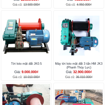
Giá cũ:
13.500.000₫
Giá cũ:
4.950.000₫
Tời kéo mặt đất JK0.5
Máy tời kéo mặt đất 3 tấn HM JK3
(Phanh Thủy Lực)
Giá:
9.000.000₫
Giá:
32.900.000₫
Giá cũ:
10.010.000₫
Giá cũ:
36.010.000₫