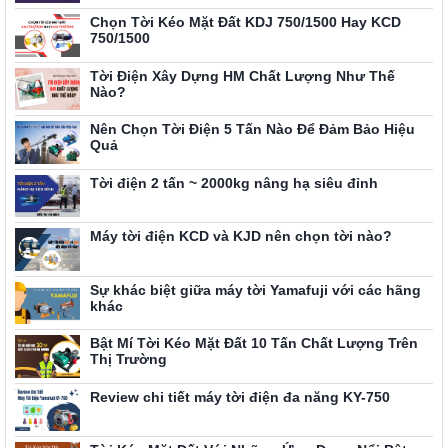
Chọn Tời Kéo Mặt Đất KDJ 750/1500 Hay KCD
750/1500
Tời Điện Xây Dựng HM Chất Lượng Như Thế
Nào?
Nên Chọn Tời Điện 5 Tấn Nào Để Đảm Bảo Hiệu
Quả
Tời điện 2 tấn ~ 2000kg nâng hạ siêu đỉnh
Máy tời điện KCD và KJD nên chọn tời nào?
Sự khác biệt giữa máy tời Yamafuji với các hãng
khác
Bật Mí Tời Kéo Mặt Đất 10 Tấn Chất Lượng Trên
Thị Trường
Review chi tiết máy tời điện đa năng KY-750