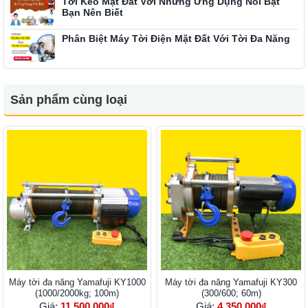
Tời Kéo Mặt Đất Với Những Ứng Dụng Nổi Bật
Bạn Nên Biết
Phân Biệt Máy Tời Điện Mặt Đất Với Tời Đa Năng
Sản phẩm cùng loại
Máy tời đa năng Yamafuji KY1000
Máy tời đa năng Yamafuji KY300
(1000/2000kg; 100m)
(300/600; 60m)
Giá:
11.500.000₫
Giá:
4.350.000₫