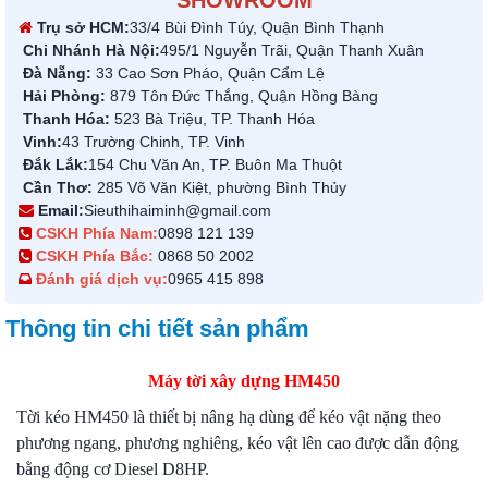
SHOWROOM
Trụ sở HCM:
33/4 Bùi Đình Túy, Quận Bình Thạnh
Chi Nhánh Hà Nội:
495/1 Nguyễn Trãi, Quận Thanh Xuân
Đà Nẵng:
33 Cao Sơn Pháo, Quận Cẩm Lệ
Hải Phòng:
879 Tôn Đức Thắng, Quận Hồng Bàng
Thanh Hóa:
523 Bà Triệu, TP. Thanh Hóa
Vinh:
43 Trường Chinh, TP. Vinh
Đắk Lắk:
154 Chu Văn An, TP. Buôn Ma Thuột
Cần Thơ:
285 Võ Văn Kiệt, phường Bình Thủy
Email:
Sieuthihaiminh@gmail.com
CSKH Phía Nam:
0898 121 139
CSKH Phía Bắc:
0868 50 2002
Đánh giá dịch vụ:
0965 415 898
Thông tin chi tiết sản phẩm
Máy tời xây dựng HM450
Tời kéo HM450 là thiết bị nâng hạ dùng để kéo vật nặng theo
phương ngang, phương nghiêng, kéo vật lên cao được dẫn động
bằng động cơ Diesel D8HP.