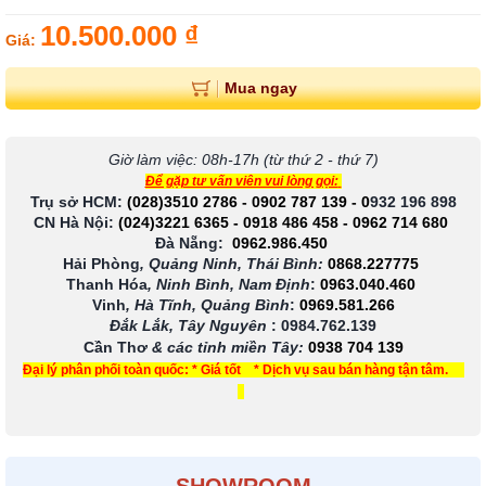
10.500.000 ₫
Giá:
Mua ngay
Giờ làm việc: 08h-17h (từ thứ 2 - thứ 7)
Để gặp tư vấn viên vui lòng gọi:
Trụ sở HCM:
(028)3510 2786
-
0902 787 139
-
0
932 196 898
CN Hà Nội:
(024)3221 6365
-
0918 486 458
-
0962 714 680
Đà Nẵng:
0962.986.450
Hải Phòng
, Quảng Ninh, Thái Bình:
0868.227775
Thanh Hóa
, Ninh Bình, Nam Định
:
0963.040.460
Vinh
, Hà Tĩnh, Quảng Bình
:
0969.581.266
Đắk Lắk, Tây Nguyên
:
0984.762.139
Cần Thơ
& các tỉnh miền Tây
:
0938 704 139
Đại lý phân phối toàn quốc: * Giá tốt * Dịch vụ sau bán hàng tận tâm.