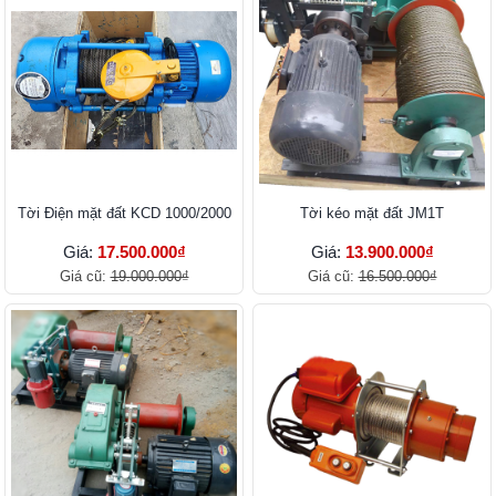
Tời Điện mặt đất KCD 1000/2000
Tời kéo mặt đất JM1T
Giá:
17.500.000₫
Giá:
13.900.000₫
Giá cũ:
19.000.000₫
Giá cũ:
16.500.000₫