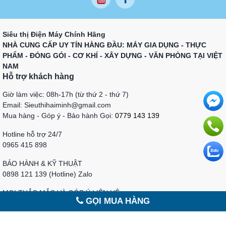
Siêu thị Điện Máy Chính Hãng
NHÀ CUNG CẤP UY TÍN HÀNG ĐẦU: MÁY GIA DỤNG - THỰC
PHẨM - ĐÓNG GÓI - CƠ KHÍ - XÂY DỰNG - VĂN PHÒNG TẠI VIỆT
NAM
Hỗ trợ khách hàng
Giờ làm việc: 08h-17h (từ thứ 2 - thứ 7)
Email: Sieuthihaiminh@gmail.com
Mua hàng - Góp ý - Bảo hành Gọi:
0779 143 139
Hotline hỗ trợ 24/7
0965 415 898
BẢO HÀNH & KỸ THUẬT
0898 121 139 (Hotline) Zalo
MỌI THẮC MẮC VÀ GÓP Ý LIÊN HỆ
GỌI MUA HÀNG
sieuthihaiminh@gmail.com