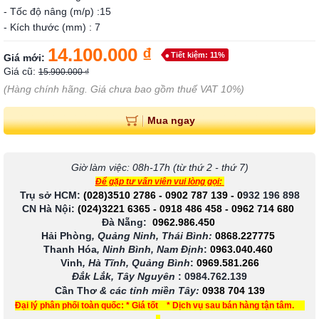
- Tốc độ nâng (m/p) :15
- Kích thước (mm) : 7
14.100.000 ₫
Tiết kiệm: 11%
Giá mới:
Giá cũ:
15.900.000 ₫
(Hàng chính hãng. Giá chưa bao gồm thuế VAT 10%)
Mua ngay
Giờ làm việc: 08h-17h (từ thứ 2 - thứ 7)
Để gặp tư vấn viên vui lòng gọi:
Trụ sở HCM:
(028)3510 2786
-
0902 787 139
-
0
932 196 898
CN Hà Nội:
(024)3221 6365
-
0918 486 458
-
0962 714 680
Đà Nẵng:
0962.986.450
Hải Phòng
, Quảng Ninh, Thái Bình:
0868.227775
Thanh Hóa
, Ninh Bình, Nam Định
:
0963.040.460
Vinh
, Hà Tĩnh, Quảng Bình
:
0969.581.266
Đắk Lắk, Tây Nguyên
:
0984.762.139
Cần Thơ
& các tỉnh miền Tây
:
0938 704 139
Đại lý phân phối toàn quốc: * Giá tốt * Dịch vụ sau bán hàng tận tâm.