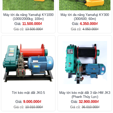
Máy tời đa năng Yamafuji KY1000
Máy tời đa năng Yamafuji KY300
(1000/2000kg; 100m)
(300/600; 60m)
Giá:
11.500.000₫
Giá:
4.350.000₫
Giá cũ:
13.500.000₫
Giá cũ:
4.950.000₫
Tời kéo mặt đất JK0.5
Máy tời kéo mặt đất 3 tấn HM JK3
(Phanh Thủy Lực)
Giá:
9.000.000₫
Giá:
32.900.000₫
Giá cũ:
10.010.000₫
Giá cũ:
36.010.000₫