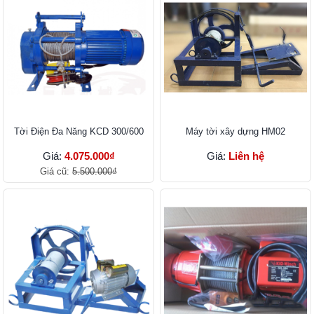
Tời Điện Đa Năng KCD 300/600
Máy tời xây dựng HM02
Giá:
4.075.000₫
Giá:
Liên hệ
Giá cũ:
5.500.000₫