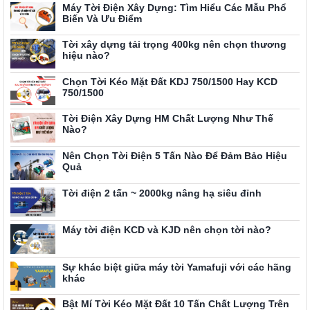
Máy Tời Điện Xây Dựng: Tìm Hiểu Các Mẫu Phổ
Biến Và Ưu Điểm
Tời xây dựng tải trọng 400kg nên chọn thương
hiệu nào?
Chọn Tời Kéo Mặt Đất KDJ 750/1500 Hay KCD
750/1500
Tời Điện Xây Dựng HM Chất Lượng Như Thế
Nào?
Nên Chọn Tời Điện 5 Tấn Nào Để Đảm Bảo Hiệu
Quả
Tời điện 2 tấn ~ 2000kg nâng hạ siêu đỉnh
Máy tời điện KCD và KJD nên chọn tời nào?
Sự khác biệt giữa máy tời Yamafuji với các hãng
khác
Bật Mí Tời Kéo Mặt Đất 10 Tấn Chất Lượng Trên