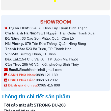
SHOWROOM
Trụ sở HCM:
33/4 Bùi Đình Túy, Quận Bình Thạnh
Chi Nhánh Hà Nội:
495/1 Nguyễn Trãi, Quận Thanh Xuân
Đà Nẵng:
33 Cao Sơn Pháo, Quận Cẩm Lệ
Hải Phòng:
879 Tôn Đức Thắng, Quận Hồng Bàng
Thanh Hóa:
523 Bà Triệu, TP. Thanh Hóa
Vinh:
43 Trường Chinh, TP. Vinh
Đắk Lắk:
154 Chu Văn An, TP. Buôn Ma Thuột
Cần Thơ:
285 Võ Văn Kiệt, phường Bình Thủy
Email:
Sieuthihaiminh@gmail.com
CSKH Phía Nam:
0898 121 139
CSKH Phía Bắc:
0868 50 2002
Đánh giá dịch vụ:
0965 415 898
Thông tin chi tiết sản phẩm
Tời cáp mặt đất STRONG DU-208
Thông số kỹ thuật