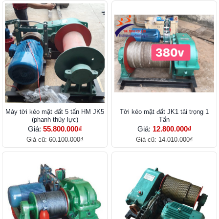
Máy tời kéo mặt đất 5 tấn HM JK5
Tời kéo mặt đất JK1 tải trọng 1
(phanh thủy lực)
Tấn
Giá:
55.800.000₫
Giá:
12.800.000₫
Giá cũ:
60.100.000₫
Giá cũ:
14.010.000₫