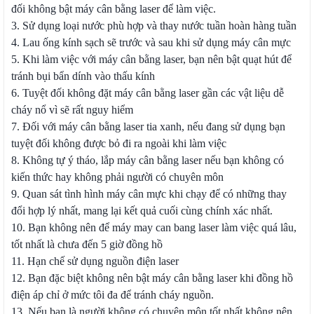
đối không bật máy cân bằng laser để làm việc.
3. Sử dụng loại nước phù hợp và thay nước tuần hoàn hàng tuần
4. Lau ống kính sạch sẽ trước và sau khi sử dụng máy cân mực
5. Khi làm việc với máy cân bằng laser, bạn nên bật quạt hút để
tránh bụi bẩn dính vào thấu kính
6. Tuyệt đối không đặt máy cân bằng laser gần các vật liệu dễ
cháy nổ vì sẽ rất nguy hiểm
7. Đối với máy cân bằng laser tia xanh, nếu đang sử dụng bạn
tuyệt đối không được bỏ đi ra ngoài khi làm việc
8. Không tự ý tháo, lắp máy cân bằng laser nếu bạn không có
kiến thức hay không phải người có chuyên môn
9. Quan sát tình hình máy cân mực khi chạy để có những thay
đổi hợp lý nhất, mang lại kết quả cuối cùng chính xác nhất.
10. Bạn không nên để máy may can bang laser làm việc quá lâu,
tốt nhất là chưa đến 5 giờ đồng hồ
11. Hạn chế sử dụng nguồn điện laser
12. Bạn đặc biệt không nên bật máy cân bằng laser khi đồng hồ
điện áp chỉ ở mức tôi đa để tránh cháy nguồn.
13. Nếu bạn là người không có chuyên môn tốt nhất không nên