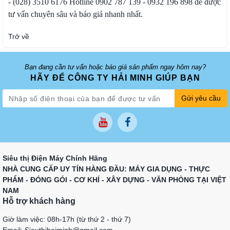
- (028) 3510 6176 Hotline 0902 787 139 - 0932 196 898 để được
tư vấn chuyên sâu và báo giá nhanh nhất.
Trở về
Bạn đang cần tư vấn hoặc báo giá sản phẩm ngay hôm nay?
HÃY ĐỂ CÔNG TY HẢI MINH GIÚP BẠN
Gửi yêu cầu
Siêu thị Điện Máy Chính Hãng
NHÀ CUNG CẤP UY TÍN HÀNG ĐẦU: MÁY GIA DỤNG - THỰC
PHẨM - ĐÓNG GÓI - CƠ KHÍ - XÂY DỰNG - VĂN PHÒNG TẠI VIỆT
NAM
Hỗ trợ khách hàng
Giờ làm việc: 08h-17h (từ thứ 2 - thứ 7)