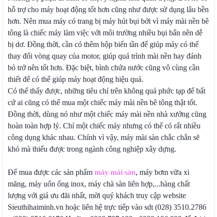
hỗ trợ cho máy hoạt động tốt hơn cũng như được sử dụng lâu bền
hơn. Nên mua máy có trang bị máy hút bụi bởi vì máy mài nền bê
tông là chiếc máy làm việc với môi trường nhiều bụi bẩn nên dễ
bị dơ. Đồng thời, cần có thêm hộp biến tần để giúp máy có thể
thay đổi vòng quay của motor, giúp quá trình mài nền hay đánh
bỏ trở nên tốt hơn. Đặc biệt, bình chứa nước cũng vô cùng cần
thiết để có thể giúp máy hoạt động hiệu quả.
Có thể thấy được, những tiêu chí trên không quá phức tạp để bất
cứ ai cũng có thể mua một chiếc máy mài nền bê tông thật tốt.
Đồng thời, dùng nó như một chiếc máy mài nền nhà xưởng cũng
hoàn toàn hợp lý. Chỉ một chiếc máy nhưng có thể có rất nhiều
công dụng khác nhau. Chính vì vậy, máy mài sàn chắc chắn sẽ
khó mà thiếu được trong ngành công nghiệp xây dựng.
Để mua được các sản phẩm
máy mài sàn
, máy bơm vữa xi
măng, máy uốn ống inox, máy chà sàn liên hợp,...hàng chất
lượng với giá ưu đãi nhất, mời quý khách truy cập website
Sieuthihaiminh.vn hoặc liên hệ trực tiếp vào sdt (028) 3510.2786