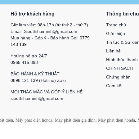
Hỗ trợ khách hàng
Thông tin ch
Giờ làm việc: 08h-17h (từ thứ 2 - thứ 7)
Trang chủ
Email: Sieuthihaiminh@gmail.com
Giới thiệu
Mua hàng - Góp ý - Bảo hành Gọi:
0779
Tin tức & Sự kiệ
143 139
Liên hệ
Hotline hỗ trợ 24/7
Hình thức thanh
0965 415 898
CHÍNH SÁCH
BẢO HÀNH & KỸ THUẬT
Chứng nhận
0898 121 139 (Hotline) Zalo
Cam kết
MỌI THẮC MẮC VÀ GÓP Ý LIÊN HỆ
sieuthihaiminh@gmail.com
át điện,
Máy phát điện honda
,
Máy phát điện gia đình
,
May phat dien honda
,