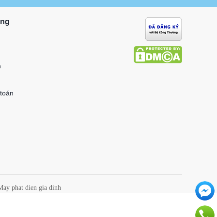
ung
n
 toán
May phat dien gia dinh