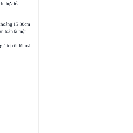
h thực tế.
ẻ khoảng 15-30cm
àn toàn là một
iá trị cốt lõi mà