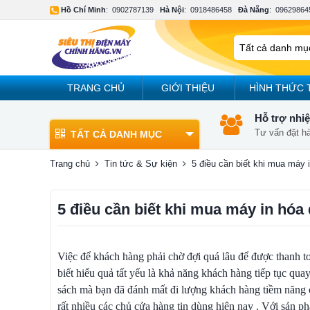
Hồ Chí Minh
:
0902787139
Hà Nội
:
0918486458
Đà Nẵng
:
09629864
TRANG CHỦ
GIỚI THIỆU
HÌNH THỨC 
Hỗ trợ nhiệ
Tư vấn đặt h
TẤT CẢ DANH MỤC
Trang chủ
Tin tức & Sự kiện
5 điều cần biết khi mua máy
5 điều cần biết khi mua máy in hó
Việc để khách hàng phải chờ đợi quá lâu để được thanh t
biết hiểu quả tất yếu là khả năng khách hàng tiếp tục quay
sách mà bạn đã đánh mất đi lượng khách hàng tiềm năng
rất nhiều các chủ cửa hàng tin dùng hiện nay . Với sản 