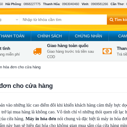
50
Hải Phòng
:
0868227775
Thanh Hóa
:
0963040460
Vinh
:
0969581266
Cần Thơ
:
Tìm k
THANH TOÁN
CHÍNH SÁCH
CHỨNG NHẬN
CAM
Giao hàng toàn quốc
t tình
Thanh
Giao hàng trước trả tiền sau
àng miễn phí
Trả t
COD
 in hóa đơn cho cửa hàng
a đơn cho cửa hàng
oán vào những lúc cao điểm đôi khi khiến khách hàng cảm thấy bực dọc
 trở lại mua hàng là không cao. Vô tình chỉ vì những thói quen rất lạc 
 của cửa hàng.
Máy in hóa đơn
nói chung và đặc biệt là máy in hóa đ
phẩm này bạn sẽ hiện đại hóa cho không gian mua sắm của cửa hàng mìn