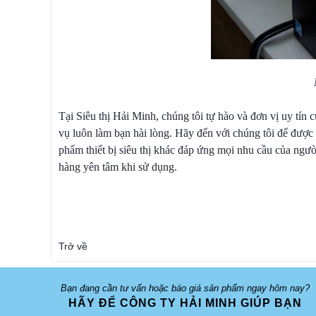
Tại Siêu thị Hải Minh, chúng tôi tự hào và đơn vị uy tín 
vụ luôn làm bạn hài lòng. Hãy đến với chúng tôi để đượ
phẩm thiết bị siêu thị khác đáp ứng mọi nhu cầu của ngư
hàng yên tâm khi sử dụng.
Trở về
Bạn đang cần tư vấn hoặc báo giá sản phẩm ngay hôm nay?
HÃY ĐỂ CÔNG TY HẢI MINH GIÚP BẠN