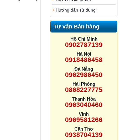
Hướng dẫn sử dụng
Tư vấn Bán hàng
Hồ Chí Minh
0902787139
Hà Nội
0918486458
Đà Nẵng
0962986450
Hải Phòng
0868227775
Thanh Hóa
0963040460
Vinh
0969581266
Cần Thơ
0938704139