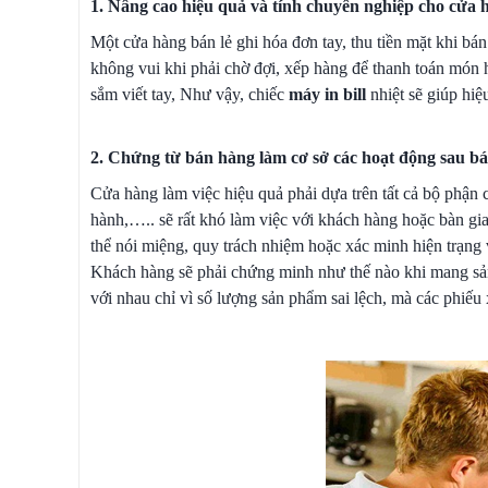
1. Nâng cao hiệu quả và tính chuyên nghiệp cho cửa 
Một cửa hàng bán lẻ ghi hóa đơn tay, thu tiền mặt khi bá
không vui khi phải chờ đợi, xếp hàng để thanh toán món 
sắm viết tay, Như vậy, chiếc
máy in bill
nhiệt sẽ giúp hiệ
2. Chứng từ bán hàng làm cơ sở các hoạt động sau b
Cửa hàng làm việc hiệu quả phải dựa trên tất cả bộ phận 
hành,….. sẽ rất khó làm việc với khách hàng hoặc bàn gi
thể nói miệng, quy trách nhiệm hoặc xác minh hiện trạng
Khách hàng sẽ phải chứng minh như thế nào khi mang sả
với nhau chỉ vì số lượng sản phẩm sai lệch, mà các phiếu