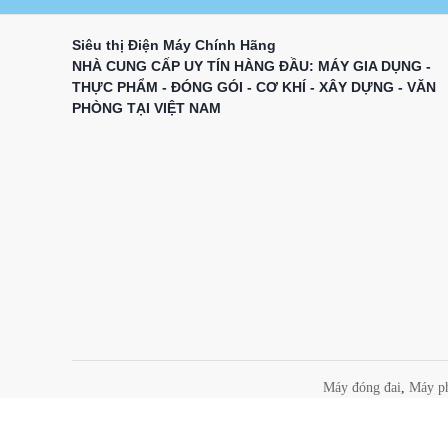
Siêu thị Điện Máy Chính Hãng
NHÀ CUNG CẤP UY TÍN HÀNG ĐẦU: MÁY GIA DỤNG -
THỰC PHẨM - ĐÓNG GÓI - CƠ KHÍ - XÂY DỰNG - VĂN
PHÒNG TẠI VIỆT NAM
Máy đóng đai
,
Máy ph