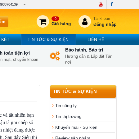
0938704139
Tài khoản
0
iếm
Giỏ hàng
Đăng nhập
 KẾT
TIN TỨC & SỰ KIỆN
LIÊN HỆ
Bảo hành, Bảo trì
 toán tiện lợi
Hướng dẫn & Lắp đặt Tận
iền mặt, chuyển khoản
nơi
TIN TỨC & SỰ KIỆN
Tin công ty
 và tất nhiên bạn
Tin thị trường
hậu là ghi chép sổ
Khuyến mãi - Sự kiện
ơn nhiệt đang được
h. Sau đây Siêu thị
Review sản phẩm