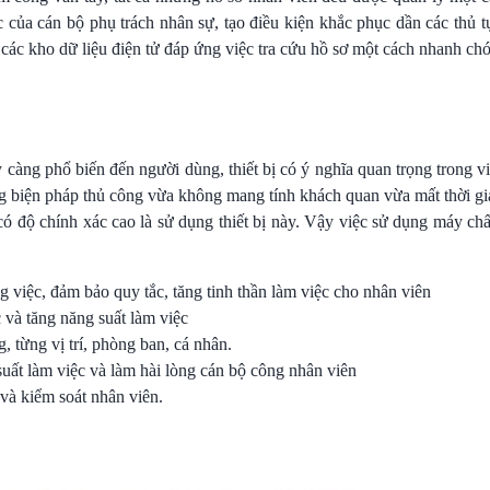
c của cán bộ phụ trách nhân sự, tạo điều kiện khắc phục dần các thủ tụ
ng các kho dữ liệu điện tử đáp ứng việc tra cứu hồ sơ một cách nhanh c
 càng phổ biến đến người dùng, thiết bị có ý nghĩa quan trọng trong vi
ng biện pháp thủ công vừa không mang tính khách quan vừa mất thời gi
có độ chính xác cao là sử dụng thiết bị này. Vậy việc sử dụng máy ch
 việc, đảm bảo quy tắc, tăng tinh thần làm việc cho nhân viên
 và tăng năng suất làm việc
 từng vị trí, phòng ban, cá nhân.
suất làm việc và làm hài lòng cán bộ công nhân viên
 và kiểm soát nhân viên.