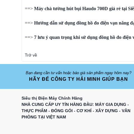
==>
Máy chà tường hút bụi Haudo 700D giá rẻ tại Si
==>
Hướng dẫn sử dụng đồng hồ đo điện vạn năng đạ
==>
7 lưu ý quan trọng khi sử dụng đồng hồ đo điện
Trở về
Bạn đang cần tư vấn hoặc báo giá sản phẩm ngay hôm nay?
HÃY ĐỂ CÔNG TY HẢI MINH GIÚP BẠN
Siêu thị Điện Máy Chính Hãng
NHÀ CUNG CẤP UY TÍN HÀNG ĐẦU: MÁY GIA DỤNG -
THỰC PHẨM - ĐÓNG GÓI - CƠ KHÍ - XÂY DỰNG - VĂN
PHÒNG TẠI VIỆT NAM