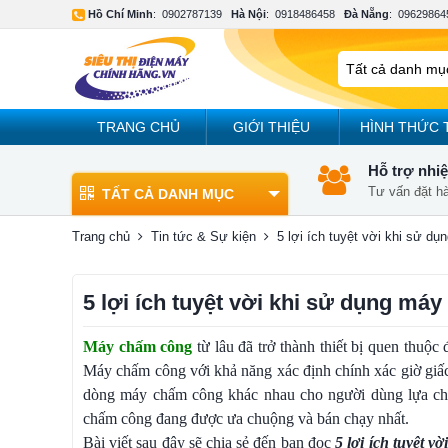
Hồ Chí Minh
:
0902787139
Hà Nội
:
0918486458
Đà Nẵng
:
09629864
TRANG CHỦ
GIỚI THIỆU
HÌNH THỨC 
Hỗ trợ nhiệ
Tư vấn đặt h
TẤT CẢ DANH MỤC
Trang chủ
Tin tức & Sự kiện
5 lợi ích tuyệt vời khi sử d
5 lợi ích tuyệt vời khi sử dụng máy
Máy chấm công
từ lâu đã trở thành thiết bị quen thuộc
Máy chấm công với khả năng xác định chính xác giờ giấc r
dòng máy chấm công khác nhau cho người dùng lựa ch
chấm công đang được ưa chuộng và bán chạy nhất.
Bài viết sau đây sẽ chia sẻ đến bạn đọc
5 lợi ích tuyệt v