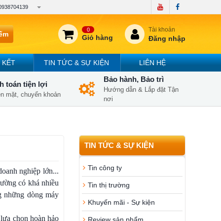
0938704139
Tài khoản
0
iếm
Giỏ hàng
Đăng nhập
 KẾT
TIN TỨC & SỰ KIỆN
LIÊN HỆ
Bảo hành, Bảo trì
 toán tiện lợi
Hướng dẫn & Lắp đặt Tận
iền mặt, chuyển khoản
nơi
TIN TỨC & SỰ KIỆN
Tin công ty
doanh nghiệp lớn...
trường có khá nhiều
Tin thị trường
ng những dòng máy
Khuyến mãi - Sự kiện
 lựa chọn hoàn hảo
Review sản phẩm