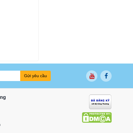
Gửi yêu cầu
ung
n