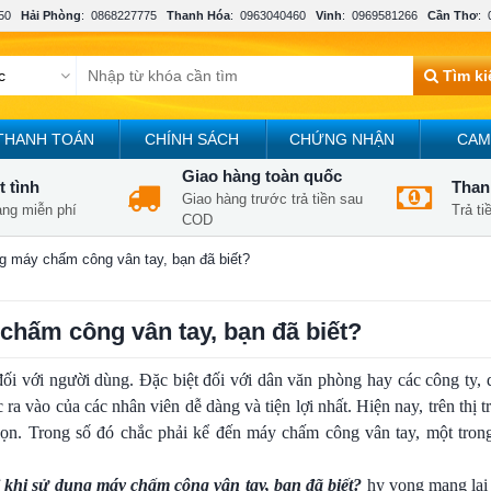
50
Hải Phòng
:
0868227775
Thanh Hóa
:
0963040460
Vinh
:
0969581266
Cần Thơ
:
Tìm k
THANH TOÁN
CHÍNH SÁCH
CHỨNG NHẬN
CAM
Giao hàng toàn quốc
t tình
Thanh
Giao hàng trước trả tiền sau
àng miễn phí
Trả t
COD
ụng máy chấm công vân tay, bạn đã biết?
 chấm công vân tay, bạn đã biết?
 đối với người dùng. Đặc biệt đối với dân văn phòng hay các công ty, 
a vào của các nhân viên dễ dàng và tiện lợi nhất. Hiện nay, trên thị 
ọn. Trong số đó chắc phải kể đến máy chấm công vân tay, một tro
ời khi sử dụng máy chấm công vân tay, bạn đã biết?
hy vọng mang lại