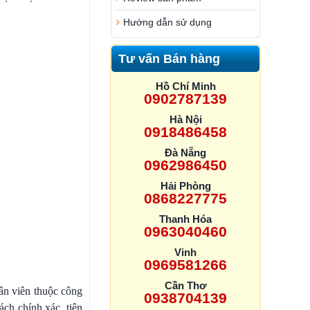
Hướng dẫn sử dụng
Tư vấn Bán hàng
Hồ Chí Minh
0902787139
Hà Nội
0918486458
Đà Nẵng
0962986450
Hải Phòng
0868227775
Thanh Hóa
0963040460
Vinh
0969581266
Cần Thơ
hân viên thuộc công
0938704139
ch chính xác, tiên