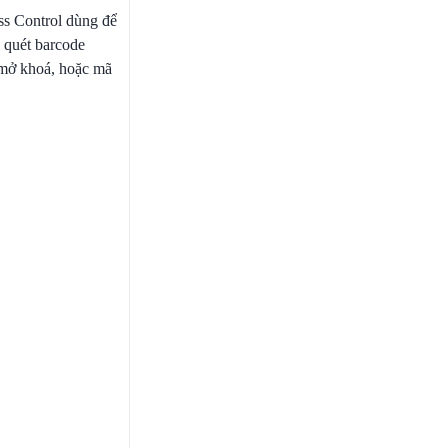
ss Control dùng để
 quét barcode
 mở khoá, hoặc mã