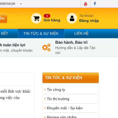
0938704139
Tài khoản
0
iếm
Giỏ hàng
Đăng nhập
 KẾT
TIN TỨC & SỰ KIỆN
LIÊN HỆ
Bảo hành, Bảo trì
 toán tiện lợi
Hướng dẫn & Lắp đặt Tận
iền mặt, chuyển khoản
nơi
TIN TỨC & SỰ KIỆN
Tin công ty
 mỗi lĩnh vực khác
ông việc của
Tin thị trường
Khuyến mãi - Sự kiện
Review sản phẩm