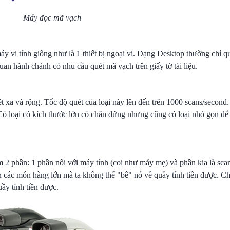
Máy đọc mã vạch
y vi tính giống như là 1 thiết bị ngoại vi. Dạng Desktop thường chỉ q
an hành chánh có nhu cầu quét mã vạch trên giấy tờ tài liệu.
t xa và rộng. Tốc độ quét của loại này lên đến trên 1000 scans/secon
. Có loại có kích thước lớn có chân đứng nhưng cũng có loại nhỏ gọn để
 2 phần: 1 phần nối với máy tính (coi như máy mẹ) và phần kia là sc
n các món hàng lớn mà ta không thể "bê" nó về quầy tính tiền được. Ch
ầy tính tiền được.