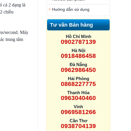
ó cả 2 dạng là
Hướng dẫn sử dụng
2 chiều
Tư vấn Bán hàng
cans/second. Máy
Hồ Chí Minh
các trung tâm
0902787139
Hà Nội
0918486458
Đà Nẵng
0962986450
Hải Phòng
0868227775
Thanh Hóa
0963040460
Vinh
0969581266
Cần Thơ
0938704139