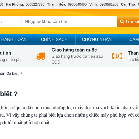
50
Hải Phòng
:
0868227775
Thanh Hóa
:
0963040460
Vinh
:
0969581266
Cần Thơ
:
Tìm k
THANH TOÁN
CHÍNH SÁCH
CHỨNG NHẬN
CAM
Giao hàng toàn quốc
t tình
Thanh
Giao hàng trước trả tiền sau
àng miễn phí
Trả t
COD
ạn đã biết ?
biết ?
ổ chức,cơ quan đã chọn mua những loại máy đọc mã vạch khác nhau với
au. Vì vậy chúng ta phải biết lựa chọn những chiếc máy phù hợp với c
ạch
tốt nhất phù hợp nhất.