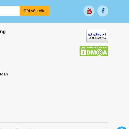
Gửi yêu cầu
ung
n
 toán