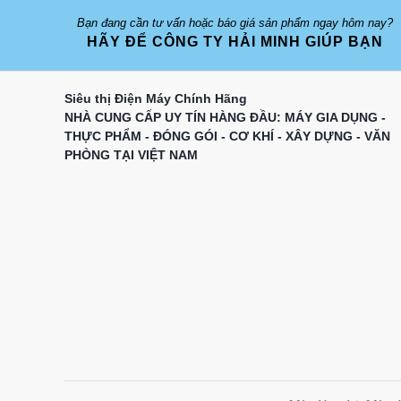
Bạn đang cần tư vấn hoặc báo giá sản phẩm ngay hôm nay?
HÃY ĐỂ CÔNG TY HẢI MINH GIÚP BẠN
Siêu thị Điện Máy Chính Hãng
NHÀ CUNG CẤP UY TÍN HÀNG ĐẦU: MÁY GIA DỤNG -
THỰC PHẨM - ĐÓNG GÓI - CƠ KHÍ - XÂY DỰNG - VĂN
PHÒNG TẠI VIỆT NAM