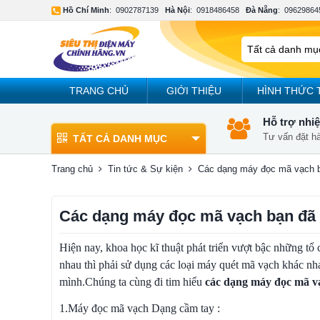
Hồ Chí Minh
:
0902787139
Hà Nội
:
0918486458
Đà Nẵng
:
09629864
TRANG CHỦ
GIỚI THIỆU
HÌNH THỨC 
Hỗ trợ nhiệ
Tư vấn đặt h
TẤT CẢ DANH MỤC
Trang chủ
Tin tức & Sự kiện
Các dạng máy đọc mã vạch b
Các dạng máy đọc mã vạch bạn đã 
Hiện nay, khoa học kĩ thuật phát triển vượt bậc những t
nhau thì phải sử dụng các loại máy quét mã vạch khác nh
mình.Chúng ta cùng đi tim hiểu
các dạng máy đọc mã v
1.Máy đọc mã vạch Dạng cầm tay :