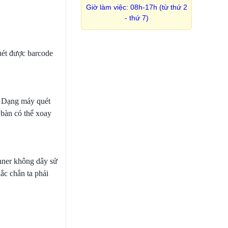
Giờ làm việc: 08h-17h (từ thứ 2
- thứ 7)
uét được barcode
d. Dạng máy quét
 bàn có thể xoay
anner không dây sử
ắc chắn ta phải