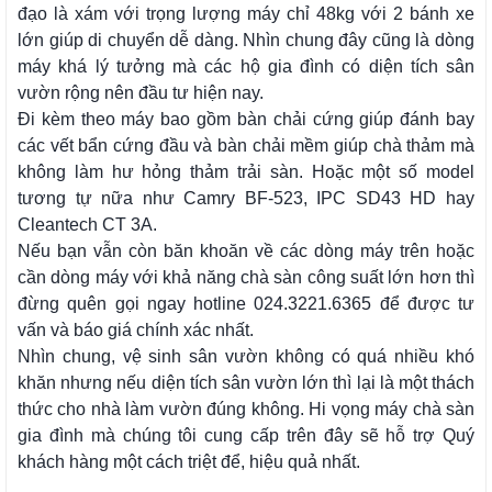
đạo là xám với trọng lượng máy chỉ 48kg với 2 bánh xe
lớn giúp di chuyển dễ dàng.
Nhìn chung đây cũng là dòng
máy khá lý tưởng mà các hộ gia đình có diện tích sân
vườn rộng nên đầu tư hiện nay.
Đi kèm theo máy bao gồm bàn chải cứng giúp đánh bay
các vết bẩn cứng đầu và bàn chải mềm giúp chà thảm mà
không làm hư hỏng thảm trải sàn.
Hoặc một số model
tương tự nữa như Camry BF-523, IPC SD43 HD hay
Cleantech CT 3A.
Nếu bạn vẫn còn băn khoăn về các dòng máy trên hoặc
cần dòng máy với khả năng chà sàn công suất lớn hơn thì
đừng quên gọi ngay hotline 024.3221.6365 để được tư
vấn và báo giá chính xác nhất.
Nhìn chung, vệ sinh sân vườn không có quá nhiều khó
khăn nhưng nếu diện tích sân vườn lớn thì lại là một thách
thức cho nhà làm vườn đúng không. Hi vọng máy chà sàn
gia đình mà chúng tôi cung cấp trên đây sẽ hỗ trợ Quý
khách hàng một cách triệt để, hiệu quả nhất.