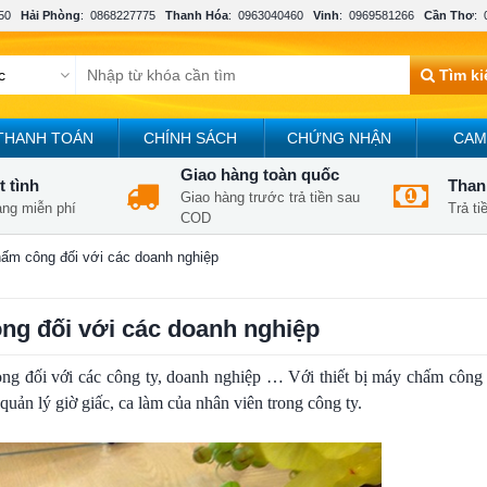
50
Hải Phòng
:
0868227775
Thanh Hóa
:
0963040460
Vinh
:
0969581266
Cần Thơ
:
Tìm k
THANH TOÁN
CHÍNH SÁCH
CHỨNG NHẬN
CAM
Giao hàng toàn quốc
t tình
Thanh
Giao hàng trước trả tiền sau
àng miễn phí
Trả t
COD
ấm công đối với các doanh nghiệp
ng đối với các doanh nghiệp
rọng đối với các công ty, doanh nghiệp … Với thiết bị máy chấm công 
quản lý giờ giấc, ca làm của nhân viên trong công ty.