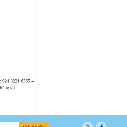
ne: 024 3221 6365 –
húng tôi.