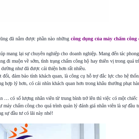
n cũng đã nắm được phần nào những
công dụng của máy chấm công đ
iúp mang lại sự chuyên nghiệp cho doanh nghiệp. Mang đến tác phon
ạng đi muộn về sớm, tình trạng chấm công hộ hay thiên vị trong quá 
 dường như đã được cải thiện hơn rất nhiều.
t đối, đảm bảo tính khách quan, là công cụ hỗ trợ đắc lực cho hệ thố
ng hợp lý hơn, có cái nhìn khách quan hơn trong khâu thưởng phạt hà
n … có số lượng nhân viên từ trung bình trở lên thì việc có một chiế
tư máy chấm công cho quá trình quản lý đánh giá nhân viên là sự đầu tư
 sự đầu tư có lãi này nhé!