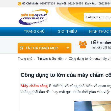
Hồ Chí Minh
:
0902787139
Hà Nội
:
0918486458
Đà Nẵng
:
09629864
TRANG CHỦ
GIỚI THIỆU
HÌNH THỨC 
Hỗ trợ nhiệ
Tư vấn đặt h
TẤT CẢ DANH MỤC
Trang chủ
Tin tức & Sự kiện
Công dụng to lớn của máy ch
Công dụng to lớn của máy chấm cô
Máy chấm công
là thiết bị vô cùng phổ biến và quan t
không phải đau đầu hay mất quá nhiều thời gian cho việc 