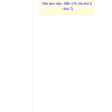
Giờ làm việc: 08h-17h (từ thứ 2
- thứ 7)