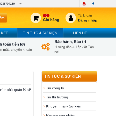
0938704139
Tài khoản
0
iếm
Giỏ hàng
Đăng nhập
 KẾT
TIN TỨC & SỰ KIỆN
LIÊN HỆ
Bảo hành, Bảo trì
 toán tiện lợi
Hướng dẫn & Lắp đặt Tận
iền mặt, chuyển khoản
nơi
TIN TỨC & SỰ KIỆN
Tin công ty
các nhà quản lý sẽ
Tin thị trường
Khuyến mãi - Sự kiện
Review sản phẩm