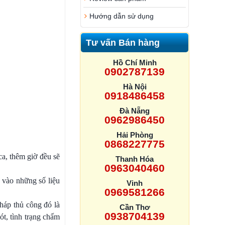
Hướng dẫn sử dụng
Tư vấn Bán hàng
Hồ Chí Minh
0902787139
Hà Nội
0918486458
Đà Nẵng
0962986450
Hải Phòng
0868227775
a, thêm giờ đều sẽ
Thanh Hóa
0963040460
 vào những số liệu
Vinh
0969581266
háp thủ công đó là
Cần Thơ
0938704139
ót, tình trạng chấm