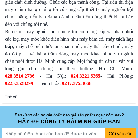
giàu chất dinh dưỡng. Chúc các bạn thành công. Tại siêu thị điện
máy chính hãng chúng tôi có cung cấp thiết bị máy nghiền bột
chính hãng, nếu bạn đang có nhu cầu tiêu dùng thiết bị thì hãy
đến với chúng tôi nhé.
Bên cạnh máy nghiền bột chúng tôi còn cung cấp và phân phối
các loại máy móc khác điển hình như máy băm cỏ,
máy tách hạt
bắp
, máy chế biến thức ăn chăn nuôi, máy thái cây chuối, máy
đo độ pH…và hàng trăm dòng máy móc khác phục vụ ngành
chăn nuôi được Hải Minh cung cấp. Mọi thông tin cần tư vấn vui
lòng gọi cho chúng tôi theo hotline: Hồ Chí Minh:
028.3510.2786
- Hà Nội:
024.3221.6365
- Hải Phòng:
0225.3528299
- Thanh Hóa:
0237.375.3668
Trở về
Bạn đang cần tư vấn hoặc báo giá sản phẩm ngay hôm nay?
HÃY ĐỂ CÔNG TY HẢI MINH GIÚP BẠN
Gửi yêu cầu