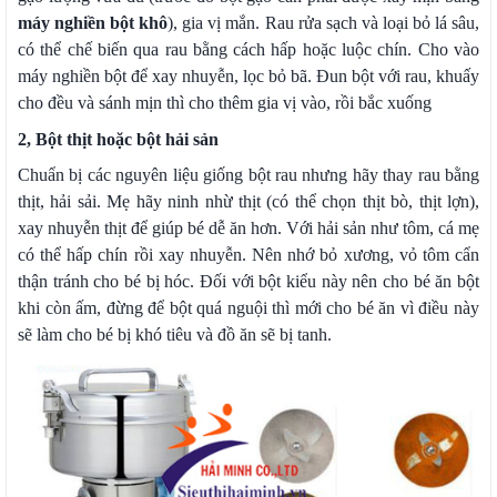
máy nghiền bột khô
), gia vị mắn. Rau rửa sạch và loại bỏ lá sâu,
có thể chế biến qua rau bằng cách hấp hoặc luộc chín. Cho vào
máy nghiền bột để xay nhuyễn, lọc bỏ bã. Đun bột với rau, khuấy
cho đều và sánh mịn thì cho thêm gia vị vào, rồi bắc xuống
2, Bột thịt hoặc bột hải sản
Chuẩn bị các nguyên liệu giống bột rau nhưng hãy thay rau bằng
thịt, hải sải. Mẹ hãy ninh nhừ thịt (có thể chọn thịt bò, thịt lợn),
xay nhuyễn thịt để giúp bé dễ ăn hơn. Với hải sản như tôm, cá mẹ
có thể hấp chín rồi xay nhuyễn. Nên nhớ bỏ xương, vỏ tôm cẩn
thận tránh cho bé bị hóc. Đối với bột kiểu này nên cho bé ăn bột
khi còn ấm, đừng để bột quá nguội thì mới cho bé ăn vì điều này
sẽ làm cho bé bị khó tiêu và đồ ăn sẽ bị tanh.