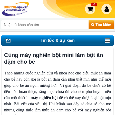
0
Tìm kiếm
Tin tức & Sự kiện
Cùng máy nghiền bột mini làm bột ăn
dặm cho bé
Theo những cuộc nghiên cứu và khoa học cho biết, thức ăn dặm
cho bé hay còn gọi là bột ăn dặm cần phải thật mịn như thế mới
giúp cho bé ăn ngon miệng hơn. Vì giai đoạn đó bé chưa có hệ
tiêu hóa hoàn thiện, răng mọc chưa đủ cho nên phụ huynh nên
cần một thiết bị
máy nghiền bột
để có thể xay được loại bột mịn
nhất. Bài viết của siêu thị Hải Minh sau đây sẽ chia sẻ cho mẹ
những công thức làm thức ăn dặm cho bé với máy nghiền bột