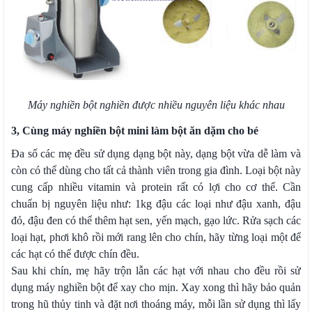
Máy nghiền bột nghiền được nhiều nguyên liệu khác nhau
3, Cùng máy nghiền bột mini làm bột ăn dặm cho bé
Đa số các mẹ đều sử dụng dạng bột này, dạng bột vừa dễ làm và
còn có thể dùng cho tất cả thành viên trong gia đình. Loại bột này
cung cấp nhiều vitamin và protein rất có lợi cho cơ thể. Cần
chuẩn bị nguyên liệu như: 1kg đậu các loại như đậu xanh, đậu
đỏ, đậu đen có thể thêm hạt sen, yến mạch, gạo lức. Rửa sạch các
loại hạt, phơi khô rồi mới rang lên cho chín, hãy từng loại một để
các hạt có thể được chín đều.
Sau khi chín, mẹ hãy trộn lẫn các hạt với nhau cho đều rồi sử
dụng máy nghiền bột để xay cho mịn. Xay xong thì hãy bảo quản
trong hũ thủy tinh và đặt nơi thoáng máy, mỗi lần sử dụng thì lấy