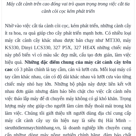
Máy cắt cành trên cao đóng vai trò quan trọng trong việc cắt tỉa
cành còi cọc kém phát triển
Nhờ vào việc cắt tỉa cành còi cọc, kém phát triển, những cành cây
ít ra hoa, ra quả giúp cho cây phát triển mạnh hơn. Có nhiều loại
máy cắt cành cây khác nhau được bán chạy như MT330, máy
KS330, Dinyi LCS330, 327 P5X, 327 HE4X những chiếc máy
này phổ biến vì có màu sắc đẹp mắt, cấu tạo đơn giản, làm việc
hiệu quả.
Những đặc điểm chung của máy cắt cành cây trên
cao
: có 3 phần chính là tay cầm, cán và lưỡi cưa. Mỗi loại máy có
tay cầm khác nhau, cán có độ dài khác nhau và lưỡi cưa vào từng
chiếc máy nhỏ hay lớn. Những bộ phận này được liên kết với
nhau đơn giản nhưng đảm bảo bền chặt cho việc cắt cành nên
việc tháo lắp máy để di chuyển máy không có gì khó khăn. Trọng
lượng máy nhẹ giúp cho người làm cảm thấy thoải mái trong khi
làm việc. Chúng tôi giới thiệu tới người dùng địa chỉ cung cấp
máy cắt cành cây uy tín hiện nay là siêu thị Hải Minh –
sieuthidienmaychinhhang.vn, là doanh nghiệp lớn chuyên cung
cấp những dòng máy nông nghiệp chính hãng, đảm bảo chất