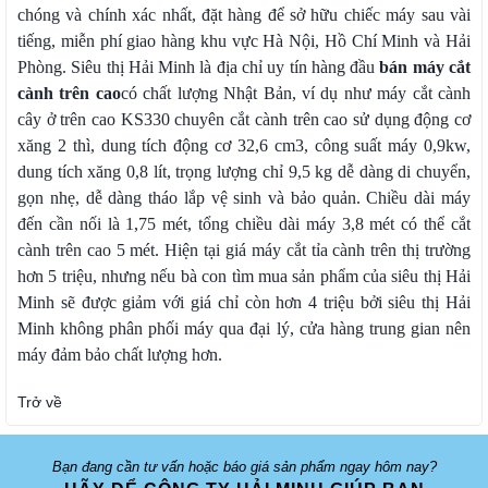
chóng và chính xác nhất, đặt hàng để sở hữu chiếc máy sau vài
tiếng, miễn phí giao hàng khu vực Hà Nội, Hồ Chí Minh và Hải
Phòng. Siêu thị Hải Minh là địa chỉ uy tín hàng đầu
bán máy cắt
cành trên cao
có chất lượng Nhật Bản, ví dụ như máy cắt cành
cây ở trên cao KS330 chuyên cắt cành trên cao sử dụng động cơ
xăng 2 thì, dung tích động cơ 32,6 cm3, công suất máy 0,9kw,
dung tích xăng 0,8 lít, trọng lượng chỉ 9,5 kg dễ dàng di chuyển,
gọn nhẹ, dễ dàng tháo lắp vệ sinh và bảo quản. Chiều dài máy
đến cần nối là 1,75 mét, tổng chiều dài máy 3,8 mét có thể cắt
cành trên cao 5 mét. Hiện tại giá máy cắt tỉa cành trên thị trường
hơn 5 triệu, nhưng nếu bà con tìm mua sản phẩm của siêu thị Hải
Minh sẽ được giảm với giá chỉ còn hơn 4 triệu bởi siêu thị Hải
Minh không phân phối máy qua đại lý, cửa hàng trung gian nên
máy đảm bảo chất lượng hơn.
Trở về
Bạn đang cần tư vấn hoặc báo giá sản phẩm ngay hôm nay?