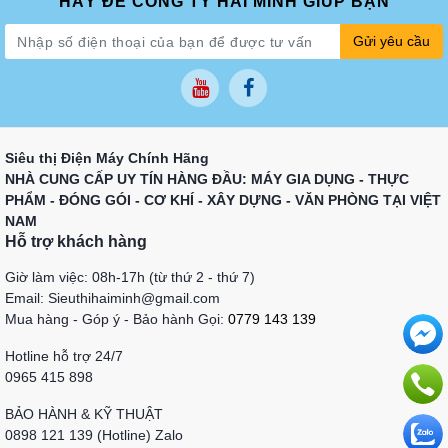
HÃY ĐỂ CÔNG TY HẢI MINH GIÚP BẠN
Gửi yêu cầu
Siêu thị Điện Máy Chính Hãng
NHÀ CUNG CẤP UY TÍN HÀNG ĐẦU: MÁY GIA DỤNG - THỰC
PHẨM - ĐÓNG GÓI - CƠ KHÍ - XÂY DỰNG - VĂN PHÒNG TẠI VIỆT
NAM
Hỗ trợ khách hàng
Giờ làm việc: 08h-17h (từ thứ 2 - thứ 7)
Email: Sieuthihaiminh@gmail.com
Mua hàng - Góp ý - Bảo hành Gọi:
0779 143 139
Hotline hỗ trợ 24/7
0965 415 898
BẢO HÀNH & KỸ THUẬT
0898 121 139 (Hotline) Zalo