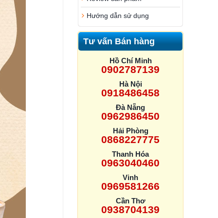
Hướng dẫn sử dụng
Tư vấn Bán hàng
Hồ Chí Minh
0902787139
Hà Nội
0918486458
Đà Nẵng
0962986450
Hải Phòng
0868227775
Thanh Hóa
0963040460
Vinh
0969581266
Cần Thơ
0938704139