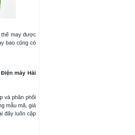
ó thể may được
ay bao cũng có
ì
Điện máy Hải
p và phân phối
ng mẫu mã, giá
ại đây luôn cập