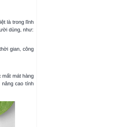
t là trong lĩnh
gười dùng, như:
thời gian, công
ặc mất mát hàng
 nâng cao tính