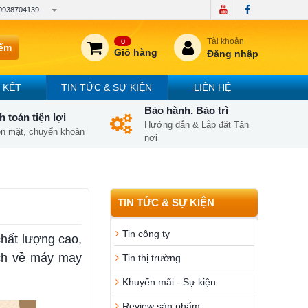
0938704139
Tài khoản
0
iếm
Giỏ hàng
Đăng nhập
 KẾT
TIN TỨC & SỰ KIỆN
LIÊN HỆ
Bảo hành, Bảo trì
 toán tiện lợi
Hướng dẫn & Lắp đặt Tận
iền mặt, chuyển khoản
nơi
TIN TỨC & SỰ KIỆN
Tin công ty
hất lượng cao,
ích về máy may
Tin thị trường
Khuyến mãi - Sự kiện
Review sản phẩm