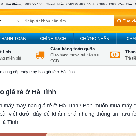
50
Hải Phòng
:
0868227775
Thanh Hóa
:
0963040460
Vinh
:
0969581266
Cần Thơ
:
Tìm k
THANH TOÁN
CHÍNH SÁCH
CHỨNG NHẬN
CAM
Giao hàng toàn quốc
t tình
Thanh
Giao hàng trước trả tiền sau
àng miễn phí
Trả t
COD
tín cung cấp máy may bao giá rẻ ở Hà Tĩnh
o giá rẻ ở Hà Tĩnh
cấp máy may bao giá rẻ ở Hà Tĩnh? Bạn muốn mua máy c
c bài viết dưới đây để khám phá những thông tin hữu 
Hà Tĩnh.