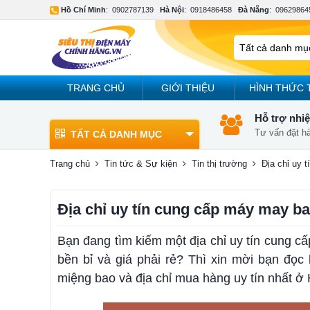
Hồ Chí Minh
:
0902787139
Hà Nội
:
0918486458
Đà Nẵng
:
09629864
TRANG CHỦ
GIỚI THIỆU
HÌNH THỨC 
Hỗ trợ nhiệ
Tư vấn đặt h
TẤT CẢ DANH MỤC
Trang chủ
Tin tức & Sự kiện
Tin thị trường
Địa chỉ uy 
Địa chỉ uy tín cung cấp máy may ba
Bạn đang tìm kiếm một địa chỉ uy tín cung 
bền bỉ và giá phải rẻ? Thì xin mời bạn đọ
miệng bao và địa chỉ mua hàng uy tín nhất ở 