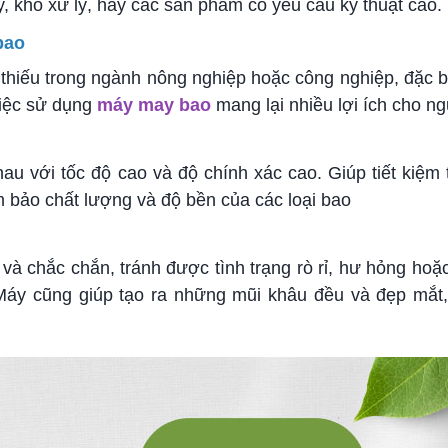
, khó xử lý, hay các sản phẩm có yêu cầu kỹ thuật cao.
bao
thiếu trong ngành nông nghiệp hoặc công nghiệp, đặc biệ
Việc sử dụng
máy may bao
mang lại nhiều lợi ích cho n
u với tốc độ cao và độ chính xác cao. Giúp tiết kiệm 
m bảo chất lượng và độ bền của các loại bao
à chắc chắn, tránh được tình trạng rò rỉ, hư hỏng ho
 Máy cũng giúp tạo ra những mũi khâu đều và đẹp mắt,