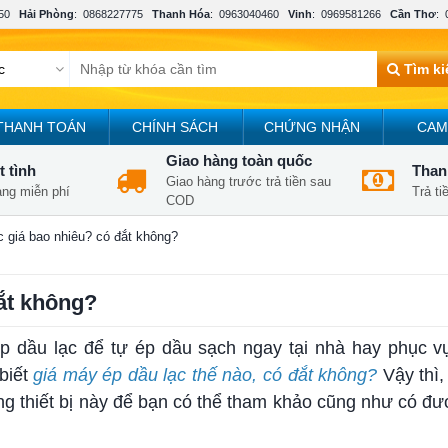
50
Hải Phòng
:
0868227775
Thanh Hóa
:
0963040460
Vinh
:
0969581266
Cần Thơ
:
Tìm k
THANH TOÁN
CHÍNH SÁCH
CHỨNG NHẬN
CAM
Giao hàng toàn quốc
t tình
Thanh
Giao hàng trước trả tiền sau
àng miễn phí
Trả t
COD
c giá bao nhiêu? có đắt không?
đắt không?
p dầu lạc để tự ép dầu sạch ngay tại nhà hay phục vụ
biết
giá máy ép dầu lạc thế nào, có đắt không?
Vậy thì,
ng thiết bị này để bạn có thể tham khảo cũng như có đ