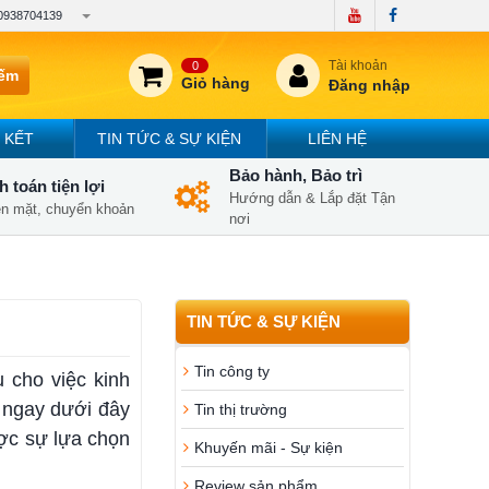
0938704139
Tài khoản
0
iếm
Giỏ hàng
Đăng nhập
 KẾT
TIN TỨC & SỰ KIỆN
LIÊN HỆ
Bảo hành, Bảo trì
 toán tiện lợi
Hướng dẫn & Lắp đặt Tận
iền mặt, chuyển khoản
nơi
TIN TỨC & SỰ KIỆN
Tin công ty
 cho việc kinh
 ngay dưới đây
Tin thị trường
ược sự lựa chọn
Khuyến mãi - Sự kiện
Review sản phẩm