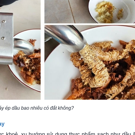
áy ép dầu bao nhiêu có đắt không?
ay
ức khoẻ, xu hướng sử dụng thực phẩm sạch như dầu 