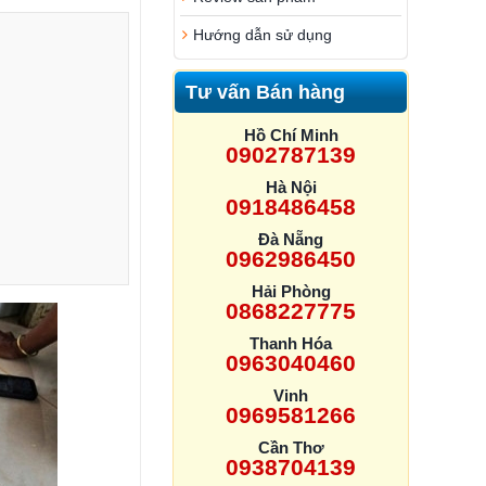
Hướng dẫn sử dụng
Tư vấn Bán hàng
Hồ Chí Minh
0902787139
Hà Nội
0918486458
Đà Nẵng
0962986450
Hải Phòng
0868227775
Thanh Hóa
0963040460
Vinh
0969581266
Cần Thơ
0938704139