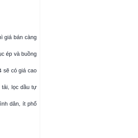
ì giá bán càng
ục ép và buồng
4 sẽ có giá cao
tải, lọc dầu tự
ình dân, ít phổ