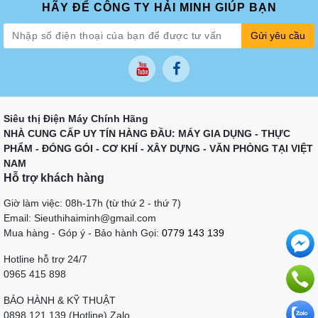
HÃY ĐỂ CÔNG TY HẢI MINH GIÚP BẠN
Gửi yêu cầu
Siêu thị Điện Máy Chính Hãng
NHÀ CUNG CẤP UY TÍN HÀNG ĐẦU: MÁY GIA DỤNG - THỰC
PHẨM - ĐÓNG GÓI - CƠ KHÍ - XÂY DỰNG - VĂN PHÒNG TẠI VIỆT
NAM
Hỗ trợ khách hàng
Giờ làm việc: 08h-17h (từ thứ 2 - thứ 7)
Email: Sieuthihaiminh@gmail.com
Mua hàng - Góp ý - Bảo hành Gọi:
0779 143 139
Hotline hỗ trợ 24/7
0965 415 898
BẢO HÀNH & KỸ THUẬT
0898 121 139 (Hotline) Zalo