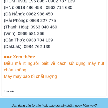
(HCM) 0932 196 898 - 0902 787 139
(HN): 0918 486 458 - 0962 714 680
(Đà Nẵng): 0962 986 450
(Hải Phòng): 0868 227 775
(Thanh Hóa): 0963 040 460
(Vinh): 0969 581 266
(Cần Thơ): 0938 704 139
(DakLak): 0984 762 139.
==> Xem thêm:
Điều mà ít người biết về cách sử dụng máy hút
chân không
Máy may bao bì chất lượng
Trở về
Bạn đang cần tư vấn hoặc báo giá sản phẩm ngay hôm nay?