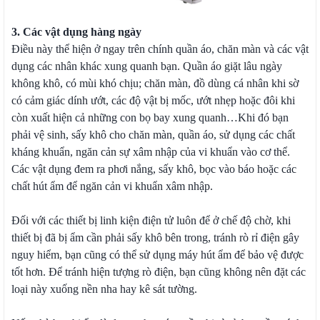
3. Các vật dụng hàng ngày
Điều này thể hiện ở ngay trên chính quần áo, chăn màn và các vật
dụng các nhân khác xung quanh bạn. Quần áo giặt lâu ngày
không khô, có mùi khó chịu; chăn màn, đồ dùng cá nhân khi sờ
có cảm giác dính ướt, các độ vật bị mốc, ướt nhẹp hoặc đôi khi
còn xuất hiện cả những con bọ bay xung quanh…Khi đó bạn
phải vệ sinh, sấy khô cho chăn màn, quần áo, sử dụng các chất
kháng khuẩn, ngăn cản sự xâm nhập của vi khuẩn vào cơ thể.
Các vật dụng đem ra phơi nắng, sấy khô, bọc vào báo hoặc các
chất hút ẩm để ngăn cản vi khuẩn xâm nhập.
Đối với các thiết bị linh kiện điện tử luôn để ở chế độ chờ, khi
thiết bị đã bị ẩm cần phải sấy khô bên trong, tránh rò rỉ điện gây
nguy hiểm, bạn cũng có thể sử dụng máy hút ẩm để bảo vệ được
tốt hơn. Để tránh hiện tượng rò điện, bạn cũng không nên đặt các
loại này xuống nền nha hay kê sát tường.