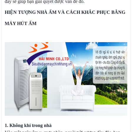
đây sẽ giúp bạn giải quyết được vấn đề đó.
HIỆN TƯỢNG NHÀ ẨM VÀ CÁCH KHẮC PHỤC BẰNG
MÁY HÚT ẨM
1. Không khí trong nhà