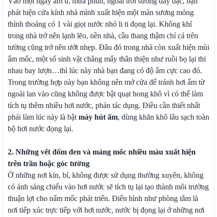
Vào một ngày âm u, mưa phùn, ngoài trời sương dày đặc, bạn
phát hiện cửa kính nhà mình xuất hiện một màn sương mỏng
thỉnh thoảng có 1 vài giọt nước nhỏ li ti đọng lại. Không khí
trong nhà trở nên lạnh lẽo, nền nhà, cầu thang thậm chí cả trên
tường cũng trở nên ướt nhẹp. Đâu đó trong nhà còn xuất hiện mùi
ẩm mốc, một số sinh vật chẳng mấy thân thiện như ruồi bọ lại thi
nhau bay lượn…thì lúc này nhà bạn đang có độ ẩm cực cao đó.
Trong trường hợp này bạn không nên mở cửa để tránh hơi ẩm từ
ngoài lan vào cũng không được bật quạt hong khô vì có thể làm
tích tụ thêm nhiều hơi nước, phản tác dụng. Điều cần thiết nhất
phải làm lúc này là bật
máy hút ẩm
, dùng khăn khô lâu sạch toàn
bộ hơi nước đọng lại.
2. Những vết đốm đen và mảng mốc nhiều màu xuất hiện
trên trần hoặc góc tường
Ở những nơi kín, bí, không được sử dụng thường xuyên, không
có ánh sáng chiếu vào hơi nước sẽ tích tụ lại tạo thành môi trường
thuận lợi cho nấm mốc phát triển. Điển hình như phòng tắm là
nơi tiếp xúc trực tiếp với hơi nước, nước bị đọng lại ở những nơi