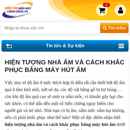
0
Tìm kiếm
Tin tức & Sự kiện
HIỆN TƯỢNG NHÀ ẨM VÀ CÁCH KHẮC
PHỤC BẰNG MÁY HÚT ẨM
Việc duy trì độ ẩm ở mức thích hợp là điều rất cần thiết bởi độ ẩm
quá ít làm khô môi, nứt nẻ da, các độ vật bằng gỗ bị hư hỏng…
còn khi độ ẩm quá cao sẽ sinh ra nấm mốc, vi khuẩn gây hại cho
sức khỏe, có thể dẫn đến một số biến chứng nguy hiểm cho
người già và trẻ nhỏ. Nhà bạn có bị ẩm, nấm mốc xâm hại không,
nếu có phải khắc phục như thế nào? Một số đặc điểm nhận biết
hiện tượng nhà ẩm và cách khắc phục bằng máy hút ẩm
dưới