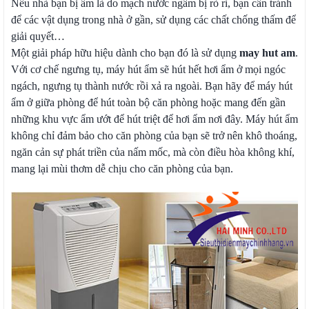
Nếu nhà bạn bị ẩm là do mạch nước ngầm bị rò rỉ, bạn cần tránh
để các vật dụng trong nhà ở gần, sử dụng các chất chống thấm để
giải quyết…
Một giải pháp hữu hiệu dành cho bạn đó là sử dụng
may hut am
.
Với cơ chế ngưng tụ, máy hút ẩm sẽ hút hết hơi ẩm ở mọi ngóc
ngách, ngưng tụ thành nước rồi xả ra ngoài. Bạn hãy để máy hút
ẩm ở giữa phòng để hút toàn bộ căn phòng hoặc mang đến gần
những khu vực ẩm ướt để hút triệt để hơi ẩm nơi đây. Máy hút ẩm
không chỉ đảm bảo cho căn phòng của bạn sẽ trở nên khô thoáng,
ngăn cản sự phát triền của nấm mốc, mà còn điều hòa không khí,
mang lại mùi thơm dễ chịu cho căn phòng của bạn.