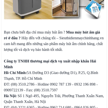
Bạn chưa biết địa chỉ mua máy hút ẩm ?
Mua máy hút ẩm giá
rẻ ở đâu ?
Hãy đến với chúng tôi – Sieuthidienmaychinhhang.vn
cam kết mang đến những sản phẩm máy hút ẩm chính hãng, chất
lượng tốt và dịch vụ bảo hành tốt nhất.
Công ty TNHH thương mại dịch vụ xuất nhập khẩu Hải
Minh
Hồ Chí Minh:
5A Đường D3 (Giao đường D1), P.25, Q.Bình
Thạnh, TP. Hồ Chí Minh
ĐT: (08) 3510.2786 - Hotline 0902 787 139 - 0932 196 898 -
0909722139 - Fax: (08) 3510.7597
Hà Nội:
Số 1 Ngõ 495, Nguyễn Trãi, Phường Thanh Xuân Nam,
Quận Thanh Xuân, Hà Nội
ĐT: (04) 3221.6365 - Hotline 0962 714 680 - 0964 026 805 -