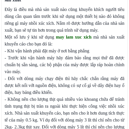
Đây là điều mà nhà sản xuất nào cũng khuyến khích người tiêu
dùng cần quan tâm trước khi sử dụng một thiết bị nào đó không
riêng gì máy nhồi xúc xích. Nắm rõ được hướng dẫn của nhà sản
xuất, bạn sẽ tự tin hơn trong quá trình sử dụng máy.
Một số lưu ý khi sử dụng
may lam xuc xich
mà nhà sản xuất
khuyến cáo cho bạn đó là:
- Khi vận hành phải đặt máy ở nơi bằng phẳng
- Trước khi vận hành máy hãy đảm bảo rằng mọi thứ đã được
chuẩn bị sẵn sàng, các bộ phận của máy được lắp ráp hoàn chỉnh
vào máy.
- Đối với dòng máy chạy điện thì hãy chắc chắn rằng máy đã
được kết nối với nguồn điện, không có sự cố gì về dây điện hay ổ
điện, hay bảng điều khiển.
- Không nên cho lượng thịt quá nhiều vào khoang chứa để tránh
tình trạng thịt bị tràn ra ngoài khi thực hiện công việc nhồi xúc
xích. Nhà sản xuất khuyến cáo, bạn nên cho ít hơn dung tích thực
tế của máy 0.5 kg. Ví dụ đối với dòng máy 3 lít thì chỉ nên cho từ
2kg- 2.3kg thịt xay. Đối với dòng máy 5 lít thì chỉ nên cho lượng