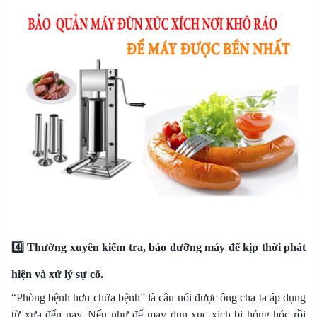
4️⃣ Thường xuyên kiểm tra, bảo dưỡng máy để kịp thời phát
hiện và xử lý sự cố.
“Phòng bệnh hơn chữa bệnh” là câu nói được ông cha ta áp dụng
từ xưa đến nay. Nếu như để may dun xuc xich bị hỏng hóc rồi