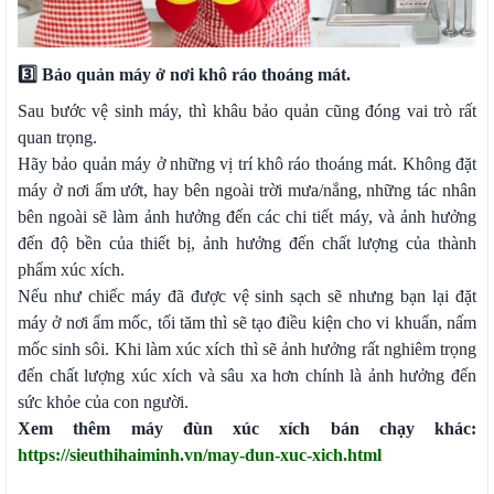
3️⃣ Bảo quản máy ở nơi khô ráo thoáng mát.
Sau bước vệ sinh máy, thì khâu bảo quản cũng đóng vai trò rất
quan trọng.
Hãy bảo quản máy ở những vị trí khô ráo thoáng mát. Không đặt
máy ở nơi ẩm ướt, hay bên ngoài trời mưa/nắng, những tác nhân
bên ngoài sẽ làm ảnh hưởng đến các chi tiết máy, và ảnh hưởng
đến độ bền của thiết bị, ảnh hưởng đến chất lượng của thành
phẩm xúc xích.
Nếu như chiếc máy đã được vệ sinh sạch sẽ nhưng bạn lại đặt
máy ở nơi ẩm mốc, tối tăm thì sẽ tạo điều kiện cho vi khuẩn, nấm
mốc sinh sôi. Khi làm xúc xích thì sẽ ảnh hưởng rất nghiêm trọng
đến chất lượng xúc xích và sâu xa hơn chính là ảnh hưởng đến
sức khỏe của con người.
Xem thêm máy đùn xúc xích bán chạy khác:
https://sieuthihaiminh.vn/may-dun-xuc-xich.html