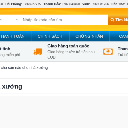
50
Hải Phòng
:
0868227775
Thanh Hóa
:
0963040460
Vinh
:
0969581266
Cần Thơ
:
Tìm k
THANH TOÁN
CHÍNH SÁCH
CHỨNG NHẬN
CAM
Giao hàng toàn quốc
t tình
Thanh
Giao hàng trước trả tiền sau
àng miễn phí
Trả t
COD
 chà sàn nào cho nhà xưởng
à xưởng