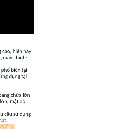
g cao, hiện nay
g máy chính:
 phổ biến tại
 ứng dụng tại
oang chứa lớn
 lớn, mật độ
hu cầu sử dụng
hất.