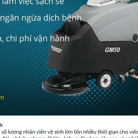
nh
ố lượng nhân viên vệ sinh lớn tốn nhiều thời gian cho viê