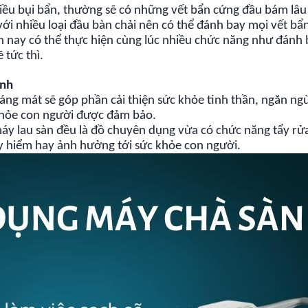
iều bụi bẩn, thường sẽ có những vết bẩn cứng đầu bám lâu
ới nhiều loại đầu bàn chải nên có thể đánh bay mọi vết bẩ
ện nay có thể thực hiện cùng lúc nhiều chức năng như đánh
 tức thì.
ệnh
oáng mát sẽ góp phần cải thiện sức khỏe tinh thần, ngăn ngừ
 khỏe con người được đảm bảo.
áy lau sàn đều là đồ chuyên dụng vừa có chức năng tẩy rử
 hiểm hay ảnh hưởng tới sức khỏe con người.