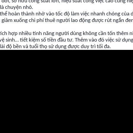
 đời, sở hữu công suất lớn, hiệu suất công việc cao cùng hi
 là chuyện nhỏ.
có thể hoàn thành nhờ vào tốc độ làm việc nhanh chóng của
 giảm xuống chi phí thuê người lao động được rút ngắn đem
tích hợp nhiều tính năng người dùng không cần tốn thêm nh
 vệ sinh… tiết kiệm số tiền đầu tư. Thêm vào đó việc sử dụn
i độ bền và tuổi thọ sử dụng được duy trì tối đa.