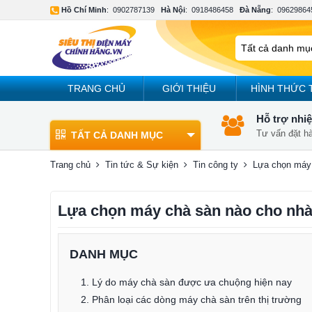
Hồ Chí Minh
:
0902787139
Hà Nội
:
0918486458
Đà Nẵng
:
09629864
TRANG CHỦ
GIỚI THIỆU
HÌNH THỨC 
Hỗ trợ nhiệ
Tư vấn đặt h
TẤT CẢ DANH MỤC
Trang chủ
Tin tức & Sự kiện
Tin công ty
Lựa chọn máy
Lựa chọn máy chà sàn nào cho nh
DANH MỤC
1. Lý do máy chà sàn được ưa chuộng hiện nay
2. Phân loại các dòng máy chà sàn trên thị trường