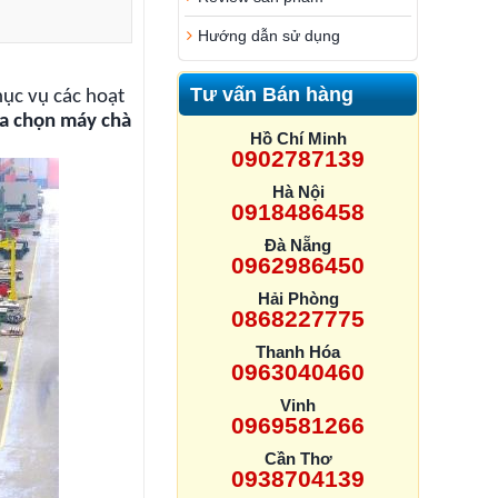
Hướng dẫn sử dụng
Tư vấn Bán hàng
ục vụ các hoạt
a chọn máy chà
Hồ Chí Minh
0902787139
Hà Nội
0918486458
Đà Nẵng
0962986450
Hải Phòng
0868227775
Thanh Hóa
0963040460
Vinh
0969581266
Cần Thơ
0938704139