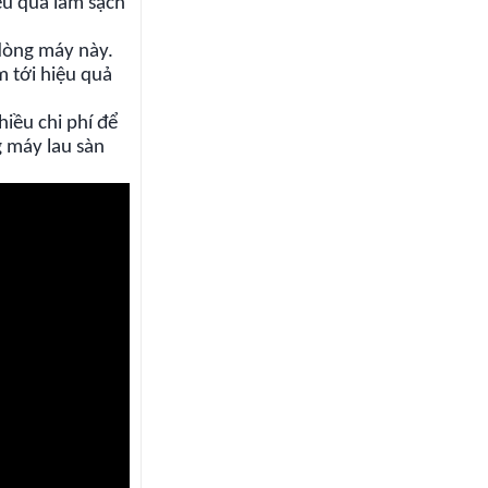
ệu quả làm sạch
 dòng máy này.
 tới hiệu quả
iều chi phí để
g máy lau sàn