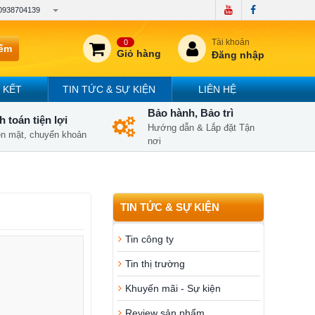
0938704139
Tài khoản
0
iếm
Giỏ hàng
Đăng nhập
 KẾT
TIN TỨC & SỰ KIỆN
LIÊN HỆ
Bảo hành, Bảo trì
 toán tiện lợi
Hướng dẫn & Lắp đặt Tận
iền mặt, chuyển khoản
nơi
TIN TỨC & SỰ KIỆN
Tin công ty
Tin thị trường
Khuyến mãi - Sự kiện
Review sản phẩm