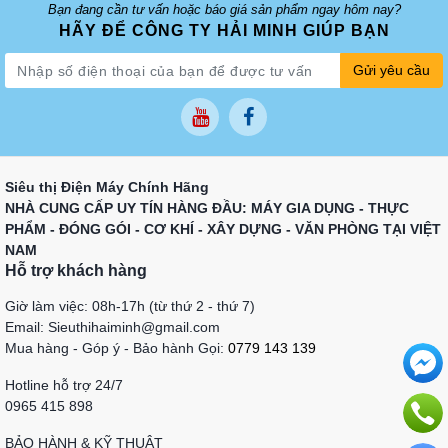
Bạn đang cần tư vấn hoặc báo giá sản phẩm ngay hôm nay?
HÃY ĐỂ CÔNG TY HẢI MINH GIÚP BẠN
Gửi yêu cầu
Siêu thị Điện Máy Chính Hãng
NHÀ CUNG CẤP UY TÍN HÀNG ĐẦU: MÁY GIA DỤNG - THỰC
PHẨM - ĐÓNG GÓI - CƠ KHÍ - XÂY DỰNG - VĂN PHÒNG TẠI VIỆT
NAM
Hỗ trợ khách hàng
Giờ làm việc: 08h-17h (từ thứ 2 - thứ 7)
Email: Sieuthihaiminh@gmail.com
Mua hàng - Góp ý - Bảo hành Gọi:
0779 143 139
Hotline hỗ trợ 24/7
0965 415 898
BẢO HÀNH & KỸ THUẬT