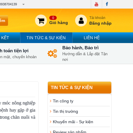
0938704139
Tài khoản
0
iếm
Giỏ hàng
Đăng nhập
 KẾT
TIN TỨC & SỰ KIỆN
LIÊN HỆ
Bảo hành, Bảo trì
 toán tiện lợi
Hướng dẫn & Lắp đặt Tận
iền mặt, chuyển khoản
nơi
TIN TỨC & SỰ KIỆN
Tin công ty
áy móc nông nghiệp
 bệnh hay gặp ở gia
Tin thị trường
trong chăn nuôi và
Khuyến mãi - Sự kiện
Review sản phẩm