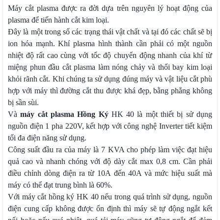
Máy cắt plasma được ra đời dựa trên nguyên lý hoạt động của
plasma để tiến hành cắt kim loại.
Đây là một trong số các trạng thái vật chất và tại đó các chất sẽ bị
ion hóa mạnh. Khí plasma hình thành cần phải có một nguồn
nhiệt độ rất cao cùng với tốc độ chuyển động nhanh của khí từ
miệng phun đầu cắt plasma làm nóng chảy và thổi bay kim loại
khỏi rãnh cắt. Khi chúng ta sử dụng đúng máy và vật liệu cắt phù
hợp với máy thì đường cắt thu được khá đẹp, bằng phẳng không
bị sần sùi.
Và
máy cắt plasma Hồng Ký
HK 40 là một thiết bị sử dụng
nguồn điện 1 pha 220V, kết hợp với công nghệ Inverter tiết kiệm
tối đa điện năng sử dụng.
Công suất đầu ra của máy là 7 KVA cho phép làm việc đạt hiệu
quả cao và nhanh chóng với độ dày cắt max 0,8 cm. Cần phải
điều chỉnh dòng điện ra từ 10A đến 40A và mức hiệu suất mà
máy có thể đạt trung bình là 60%.
Với máy cắt hồng ký HK 40 nếu trong quá trình sử dụng, nguồn
điện cung cấp không được ổn định thì máy sẽ tự động ngắt kết