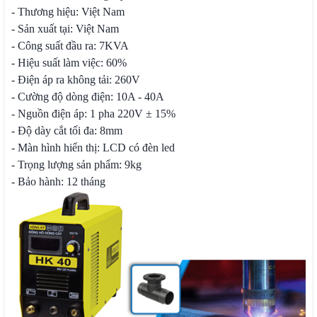
- Thương hiệu: Việt Nam
- Sản xuất tại: Việt Nam
- Công suất đầu ra: 7KVA
- Hiệu suất làm việc: 60%
- Điện áp ra không tải: 260V
- Cường độ dòng điện: 10A - 40A
- Nguồn điện áp: 1 pha 220V ± 15%
- Độ dày cắt tối đa: 8mm
- Màn hình hiển thị: LCD có đèn led
- Trọng lượng sản phẩm: 9kg
- Bảo hành: 12 tháng