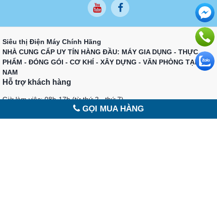
Siêu thị Điện Máy Chính Hãng
NHÀ CUNG CẤP UY TÍN HÀNG ĐẦU: MÁY GIA DỤNG - THỰC
PHẨM - ĐÓNG GÓI - CƠ KHÍ - XÂY DỰNG - VĂN PHÒNG TẠI VIỆT
NAM
Hỗ trợ khách hàng
Giờ làm việc: 08h-17h (từ thứ 2 - thứ 7)
GỌI MUA HÀNG
Email: Sieuthihaiminh@gmail.com
Mua hàng - Góp ý - Bảo hành Gọi:
0779 143 139
Hotline hỗ trợ 24/7
0965 415 898
BẢO HÀNH & KỸ THUẬT
0898 121 139 (Hotline) Zalo
MỌI THẮC MẮC VÀ GÓP Ý LIÊN HỆ
sieuthihaiminh@gmail.com