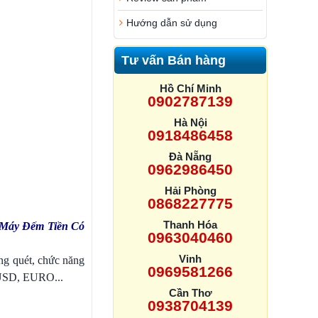
Hướng dẫn sử dụng
Tư vấn Bán hàng
Hồ Chí Minh
0902787139
Hà Nội
0918486458
Đà Nẵng
0962986450
Hải Phòng
0868227775
Thanh Hóa
Máy Đếm Tiền Có
0963040460
Vinh
ăng quét, chức năng
0969581266
ư USD, EURO...
Cần Thơ
0938704139