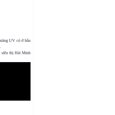
c năng UV có ở hầu
.
 siêu thị Hải Minh