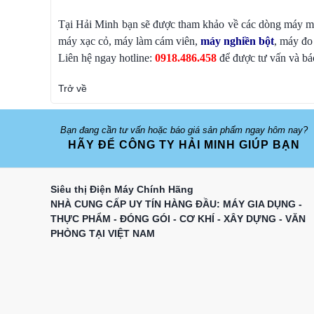
Tại Hải Minh bạn sẽ được tham khảo về các dòng máy móc
máy xạc cỏ, máy làm cám viên,
máy nghiền bột
, máy đo
Liên hệ ngay hotline:
0918.486.458
để được tư vấn và báo
Trở về
Bạn đang cần tư vấn hoặc báo giá sản phẩm ngay hôm nay?
HÃY ĐỂ CÔNG TY HẢI MINH GIÚP BẠN
Siêu thị Điện Máy Chính Hãng
NHÀ CUNG CẤP UY TÍN HÀNG ĐẦU: MÁY GIA DỤNG -
THỰC PHẨM - ĐÓNG GÓI - CƠ KHÍ - XÂY DỰNG - VĂN
PHÒNG TẠI VIỆT NAM