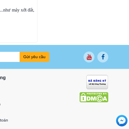
..như máy xới đất,
Gửi yêu cầu
ung
n
 toán