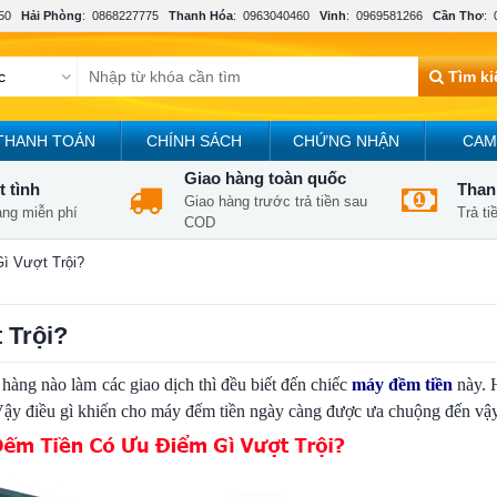
50
Hải Phòng
:
0868227775
Thanh Hóa
:
0963040460
Vinh
:
0969581266
Cần Thơ
:
Tìm k
THANH TOÁN
CHÍNH SÁCH
CHỨNG NHẬN
CAM
Giao hàng toàn quốc
t tình
Thanh
Giao hàng trước trả tiền sau
àng miễn phí
Trả t
COD
ì Vượt Trội?
 Trội?
hàng nào làm các giao dịch thì đều biết đến chiếc
máy đềm tiền
này. 
Vậy điều gì khiến cho máy đếm tiền ngày càng được ưa chuộng đến vậ