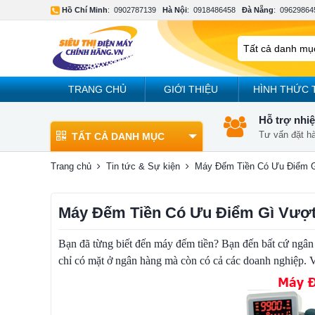
Hồ Chí Minh
:
0902787139
Hà Nội
:
0918486458
Đà Nẵng
:
09629864
TRANG CHỦ
GIỚI THIỆU
HÌNH THỨC 
Hỗ trợ nhiệ
Tư vấn đặt h
TẤT CẢ DANH MỤC
Trang chủ
Tin tức & Sự kiện
Máy Đếm Tiền Có Ưu Điểm G
Máy Đếm Tiền Có Ưu Điểm Gì Vượt
Bạn đã từng biết đến máy đếm tiền? Bạn đến bất cứ ngân 
chỉ có mặt ở ngân hàng mà còn có cả các doanh nghiệp. 