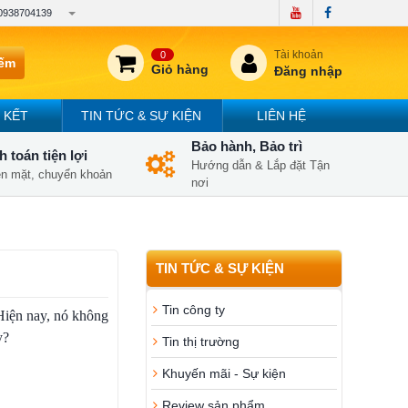
0938704139
Tài khoản
0
iếm
Giỏ hàng
Đăng nhập
 KẾT
TIN TỨC & SỰ KIỆN
LIÊN HỆ
Bảo hành, Bảo trì
 toán tiện lợi
Hướng dẫn & Lắp đặt Tận
iền mặt, chuyển khoản
nơi
TIN TỨC & SỰ KIỆN
Tin công ty
Hiện nay, nó không
y?
Tin thị trường
Khuyến mãi - Sự kiện
Review sản phẩm