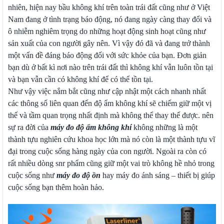
nhiên, hiện nay bầu không khí trên toàn trái đất cũng như ở Việt
Nam đang ở tình trạng báo động, nó đang ngày càng thay đổi và
ô nhiễm nghiêm trọng do những hoạt động sinh hoạt cũng như
sản xuất của con người gây nên. Vì vậy đó đã và đang trở thành
một vấn đề đáng báo động đối với sức khỏe của bạn. Đơn giản
bạn dù ở bất kì nơi nào trên trái đất thì không khí vẫn luôn tồn tại
và bạn vẫn cần có không khí để có thể tồn tại.
Như vậy việc nắm bắt cũng như cập nhật một cách nhanh nhất
các thông số liên quan đến độ ẩm không khí sẽ chiếm giữ một vị
thế và tầm quan trọng nhất định mà không thể thay thế được. nên
sự ra đời của
máy đo độ ẩm không khí
không những là một
thành tựu nghiên cứu khoa học lớn mà nó còn là một thành tựu vĩ
đại trong cuộc sống hàng ngày của con người. Ngoài ra còn có
rất nhiều dòng snr phẩm cũng giữ một vai trò không hề nhỏ trong
cuộc sống như
máy đo độ ồn
hay máy đo ánh sáng – thiết bị giúp
cuộc sống bạn thêm hoàn hảo.