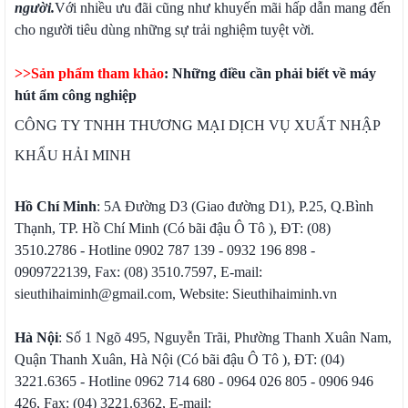
người.
Với nhiều ưu đãi cũng như khuyến mãi hấp dẫn mang đến
cho người tiêu dùng những sự trải nghiệm tuyệt vời.
>>Sản phẩm tham khảo
:
Những điều cần phải biết về máy
hút ẩm công nghiệp
CÔNG TY TNHH THƯƠNG MẠI DỊCH VỤ XUẤT NHẬP
KHẨU HẢI MINH
Hồ Chí Minh
: 5A Đường D3 (Giao đường D1), P.25, Q.Bình
Thạnh, TP. Hồ Chí Minh (Có bãi đậu Ô Tô ), ĐT: (08)
3510.2786 - Hotline 0902 787 139 - 0932 196 898 -
0909722139, Fax: (08) 3510.7597, E-mail:
sieuthihaiminh@gmail.com, Website: Sieuthihaiminh.vn
Hà Nội
: Số 1 Ngõ 495, Nguyễn Trãi, Phường Thanh Xuân Nam,
Quận Thanh Xuân, Hà Nội (Có bãi đậu Ô Tô ), ĐT: (04)
3221.6365 - Hotline 0962 714 680 - 0964 026 805 - 0906 946
426, Fax: (04) 3221.6362, E-mail: