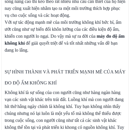
sống nâng cao thì kéo theo rất nhiều nhu cầu cần thiết của họ hiện
nay cũng xuất hiện nhằm tạo ra một môi trường thích hợp phục
vụ cho cuộc sống và các hoạt động.
Với sự tác động mạnh mẽ của môi trường không khí bức bí, ẩm
ướt cũng như sự biến đổi khôn lường của các điều kiện độ ẩm,
khiến con người lo ngại. Do vậy mà sự ra đời của
máy đo độ ẩm
không khí
để giải quyết triệt để và tốt nhất những vấn đề bạn
đang lo lắng.
SỰ HÌNH THÀNH VÀ PHÁT TRIỂN MẠNH MẼ CỦA MÁY
ĐO ĐỘ ẨM KHÔNG KHÍ
Không khí là sự sống của con người cũng như hàng ngàn hàng
vạn các sinh vật khác trên trái đất. Luồng khí mà con người đang
hít thở hằng ngày chính là không khí. Tuy bạn không nhìn thấy
chúng nhưng nó lại luôn là một yếu tố mà không thể thiếu được
trong cuộc sống, con người cũng như tất cả các sinh vật khác
không thể tồn tại và phát triển ki khong có nguồn không khí. Tuy