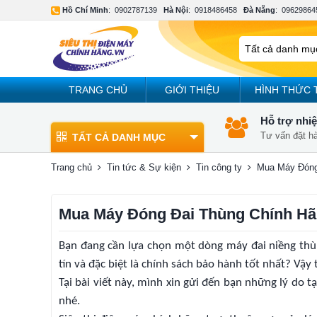
Hồ Chí Minh
:
0902787139
Hà Nội
:
0918486458
Đà Nẵng
:
09629864
TRANG CHỦ
GIỚI THIỆU
HÌNH THỨC 
Hỗ trợ nhiệ
Tư vấn đặt h
TẤT CẢ DANH MỤC
Trang chủ
Tin tức & Sự kiện
Tin công ty
Mua Máy Đóng 
Mua Máy Đóng Đai Thùng Chính Hãn
Bạn đang cần lựa chọn một dòng máy đai niềng thù
tín và đặc biệt là chính sách bảo hành tốt nhất? Vậy
Tại bài viết này, mình xin gửi đến bạn những lý do t
nhé.