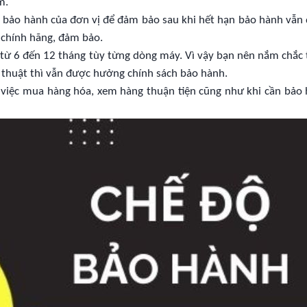
m.
 bảo hành của đơn vị để đảm bảo sau khi hết hạn bảo hành vẫn 
ế chính hãng, đảm bảo.
từ 6 đến 12 tháng tùy từng dòng máy. Vì vậy bạn nên nắm chắc 
ĩ thuật thì vẫn được hưởng chính sách bảo hành.
 việc mua hàng hóa, xem hàng thuận tiện cũng như khi cần bảo