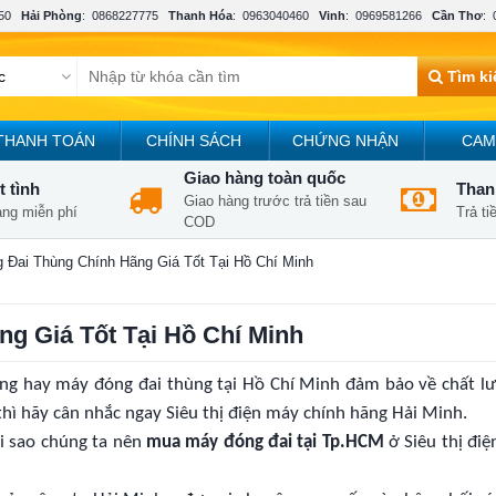
50
Hải Phòng
:
0868227775
Thanh Hóa
:
0963040460
Vinh
:
0969581266
Cần Thơ
:
Tìm k
THANH TOÁN
CHÍNH SÁCH
CHỨNG NHẬN
CAM
Giao hàng toàn quốc
t tình
Thanh
Giao hàng trước trả tiền sau
àng miễn phí
Trả t
COD
Đai Thùng Chính Hãng Giá Tốt Tại Hồ Chí Minh
g Giá Tốt Tại Hồ Chí Minh
ng hay máy đóng đai thùng tại Hồ Chí Minh đảm bảo về chất l
 thì hãy cân nhắc ngay Siêu thị điện máy chính hãng Hải Minh.
ại sao chúng ta nên
mua máy đóng đai tại Tp.HCM
ở Siêu thị đi