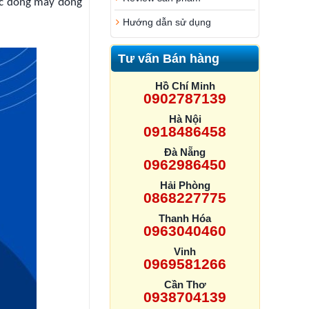
các dòng máy đóng
Hướng dẫn sử dụng
Tư vấn Bán hàng
Hồ Chí Minh
0902787139
Hà Nội
0918486458
Đà Nẵng
0962986450
Hải Phòng
0868227775
Thanh Hóa
0963040460
Vinh
0969581266
Cần Thơ
0938704139