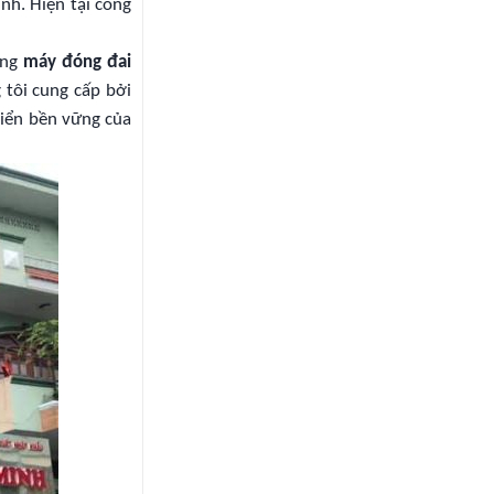
nh. Hiện tại công
òng
máy đóng đai
 tôi cung cấp bởi
riển bền vững của