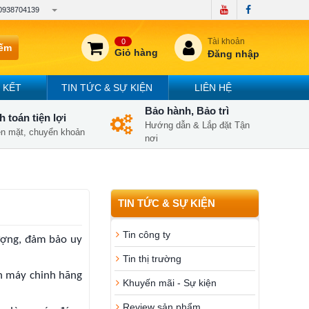
0938704139
Tài khoản
0
iếm
Giỏ hàng
Đăng nhập
 KẾT
TIN TỨC & SỰ KIỆN
LIÊN HỆ
Bảo hành, Bảo trì
 toán tiện lợi
Hướng dẫn & Lắp đặt Tận
iền mặt, chuyển khoản
nơi
TIN TỨC & SỰ KIỆN
Tin công ty
ượng, đảm bảo uy
Tin thị trường
ện máy chinh hãng
Khuyến mãi - Sự kiện
Review sản phẩm