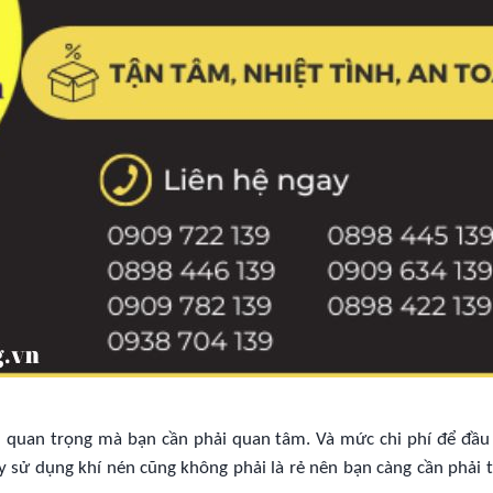
ì quan trọng mà bạn cần phải quan tâm. Và mức chi phí để đầu
 sử dụng khí nén cũng không phải là rẻ nên bạn càng cần phải 