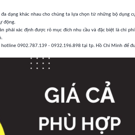
 đa dạng khác nhau cho chúng ta lựa chọn từ những bộ dụng cụ
ự động.
ần phải xác định được rõ mục đích nhu cầu và đặc biệt là chi phí
ỏ.
 hotline 0902.787.139 - 0932.196.898 tại tp. Hồ Chí Minh để đ