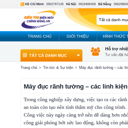
Hồ Chí Minh
:
0902787139
Hà Nội
:
0918486458
Đà Nẵng
:
09629864
TRANG CHỦ
GIỚI THIỆU
HÌNH THỨC 
Hỗ trợ nhiệ
Tư vấn đặt h
TẤT CẢ DANH MỤC
Trang chủ
Tin tức & Sự kiện
Máy đục rãnh tường – các lin
Máy đục rãnh tường – các linh kiện
Trong công nghiệp xây dựng, việc tạo ra các rãnh
an toàn còn tạo nên tính thẩm mỹ cho công trình.
Công việc này ngày càng trở nên dễ dàng hơn nh
công giải phóng bớt sức lao động, không còn phải 