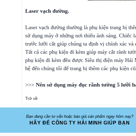
Laser vạch đường.
Laser vạch đường thường là phụ kiện trang bị t
sử dụng máy ở những nơi thiếu ánh sáng. Chiếc l
trước lưỡi cắt giúp chúng ta định vị chính xác v
Tất cả các phụ kiện đi kèm giúp máy cắt rãnh tườ
phụ kiện đi kèm đều được Siêu thị điện máy Hải M
hệ đến chúng tôi để trang bị thêm các phụ kiện 
>>>
Nên sử dụng máy đục rãnh tường 5 lưỡi h
Trở về
Bạn đang cần tư vấn hoặc báo giá sản phẩm ngay hôm nay?
HÃY ĐỂ CÔNG TY HẢI MINH GIÚP BẠN