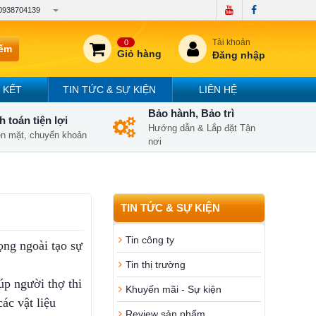
0938704139
Tài khoản
0
iếm
Giỏ hàng
Đăng nhập
 KẾT
TIN TỨC & SỰ KIỆN
LIÊN HỆ
Bảo hành, Bảo trì
 toán tiện lợi
Hướng dẫn & Lắp đặt Tận
iền mặt, chuyển khoản
nơi
TIN TỨC & SỰ KIỆN
Tin công ty
ọng ngoài tạo sự
Tin thị trường
úp người thợ thi
Khuyến mãi - Sự kiện
ác vật liệu
Review sản phẩm