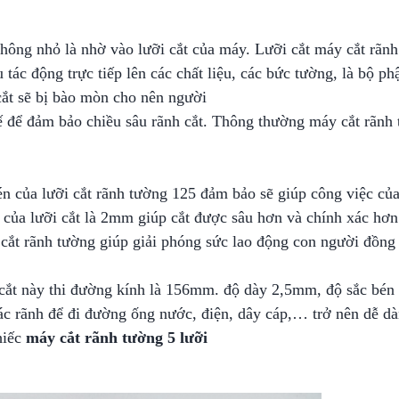
hông nhỏ là nhờ vào lưỡi cắt của máy. Lưỡi cắt máy cắt rãnh
 tác động trực tiếp lên các chất liệu, các bức tường, là bộ ph
cắt sẽ bị bào mòn cho nên người
ế để đảm bảo chiều sâu rãnh cắt. Thông thường máy cắt rãnh 
én của lưỡi cắt rãnh tường 125 đảm bảo sẽ giúp công việc của
của lưỡi cắt là 2mm giúp cắt được sâu hơn và chính xác hơn
cắt rãnh tường giúp giải phóng sức lao động con người đồng 
 cắt này thi đường kính là 156mm. độ dày 2,5mm, độ sắc bén 
các rãnh để đi đường ống nước, điện, dây cáp,… trở nên dễ d
hiếc
máy cắt rãnh tường 5 lưỡi