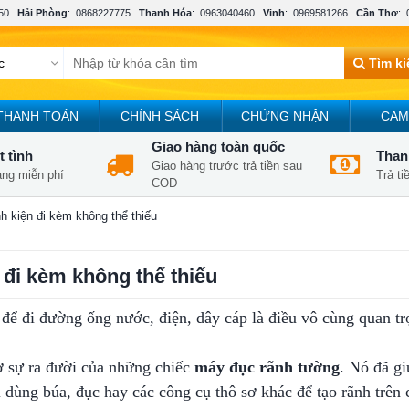
50
Hải Phòng
:
0868227775
Thanh Hóa
:
0963040460
Vinh
:
0969581266
Cần Thơ
:
Tìm k
THANH TOÁN
CHÍNH SÁCH
CHỨNG NHẬN
CAM
Giao hàng toàn quốc
t tình
Thanh
Giao hàng trước trả tiền sau
àng miễn phí
Trả t
COD
h kiện đi kèm không thể thiếu
 đi kèm không thể thiếu
 để đi đường ống nước, điện, dây cáp là điều vô cùng quan tr
ờ sự ra đười của những chiếc
máy đục rãnh tường
. Nó đã gi
dùng búa, đục hay các công cụ thô sơ khác để tạo rãnh trên c