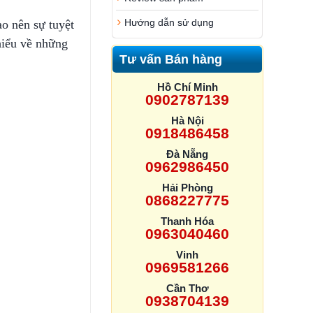
Hướng dẫn sử dụng
o nên sự tuyệt
hiểu về những
Tư vấn Bán hàng
Hồ Chí Minh
0902787139
Hà Nội
0918486458
Đà Nẵng
0962986450
Hải Phòng
0868227775
Thanh Hóa
0963040460
Vinh
0969581266
Cần Thơ
0938704139