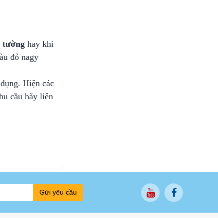
 tường
hay khi
màu đỏ nagy
 dụng. Hiện các
hu cầu hãy liên
Gửi yêu cầu