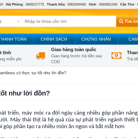
50
Hải Phòng
:
0868227775
Thanh Hóa
:
0963040460
Vinh
:
0969581266
Cần Thơ
:
Tìm k
THANH TOÁN
CHÍNH SÁCH
CHỨNG NHẬN
CAM
Giao hàng toàn quốc
t tình
Thanh
Giao hàng trước trả tiền sau
àng miễn phí
Trả t
COD
Hamiboss có thực sự tốt như lời đồn?
tốt như lời đồn?
át triển, máy móc ra đời ngày càng nhiều góp phần nâng
ời. Máy thái thịt là hệ quả của sự phát triển ngành thiế
rội góp phần tạo ra nhiều món ăn ngon và bắt mắt hơn