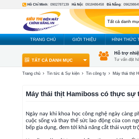
Hồ Chí Minh
:
0902787139
Hà Nội
:
0918486458
Đà Nẵng
:
09629864
TRANG CHỦ
GIỚI THIỆU
HÌNH THỨC 
Hỗ trợ nhiệ
Tư vấn đặt h
TẤT CẢ DANH MỤC
Trang chủ
Tin tức & Sự kiện
Tin công ty
Máy thái thịt 
Máy thái thịt Hamiboss có thực sự 
Ngày nay khi khoa học công nghệ ngày càng ph
cuộc sống và thay thế sức lao động của con ngư
bếp gia dụng, đem tới khả năng cắt thái vượt t