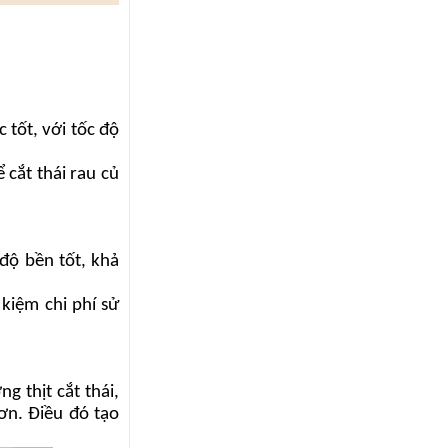
 tốt, với tốc độ
 cắt thái rau củ
độ bền tốt, khả
 kiệm chi phí sử
g thịt cắt thái,
ơn. Điều đó tạo