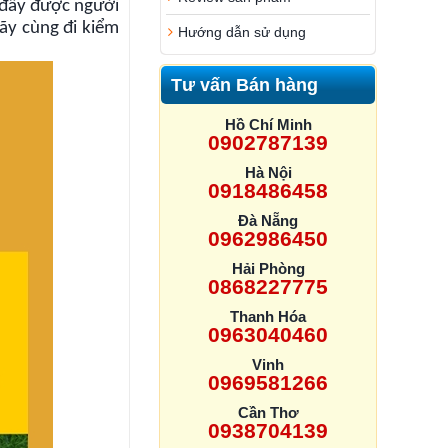
 đây được người
Hãy cùng đi kiểm
Hướng dẫn sử dụng
Tư vấn Bán hàng
Hồ Chí Minh
0902787139
Hà Nội
0918486458
Đà Nẵng
0962986450
Hải Phòng
0868227775
Thanh Hóa
0963040460
Vinh
0969581266
Cần Thơ
0938704139