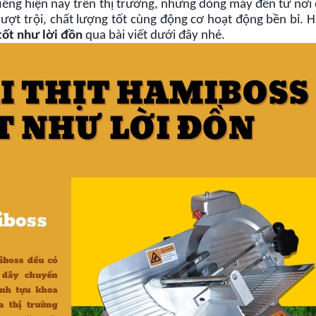
iếng hiện nay trên thị trường, những dòng máy đến từ nơi
vượt trội, chất lượng tốt cùng động cơ hoạt động bền bỉ. 
tốt như lời đồn
qua bài viết dưới đây nhé.