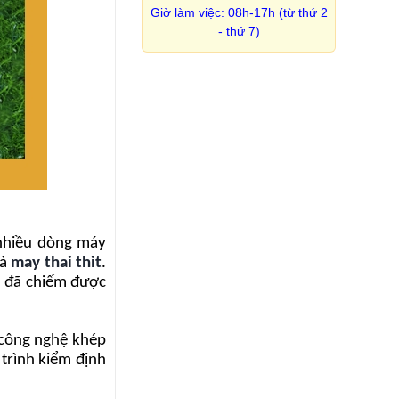
Giờ làm việc: 08h-17h (từ thứ 2
- thứ 7)
 nhiều dòng máy
là
may thai thit
.
am đã chiếm được
 công nghệ khép
 trình kiểm định