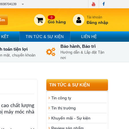
0938704139
Tài khoản
0
iếm
Giỏ hàng
Đăng nhập
 KẾT
TIN TỨC & SỰ KIỆN
LIÊN HỆ
Bảo hành, Bảo trì
 toán tiện lợi
Hướng dẫn & Lắp đặt Tận
iền mặt, chuyển khoản
nơi
TIN TỨC & SỰ KIỆN
Tin công ty
 cao chất lượng
Tin thị trường
t bị máy móc nhà
Khuyến mãi - Sự kiện
Review sản phẩm