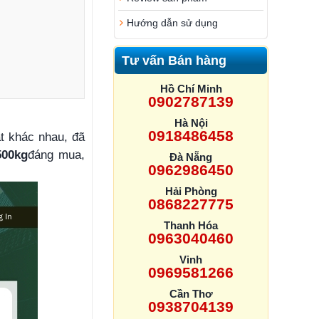
Hướng dẫn sử dụng
Tư vấn Bán hàng
Hồ Chí Minh
0902787139
Hà Nội
0918486458
ật khác nhau, đã
500kg
đáng mua,
Đà Nẵng
0962986450
Hải Phòng
0868227775
Thanh Hóa
0963040460
Vinh
0969581266
Cần Thơ
0938704139