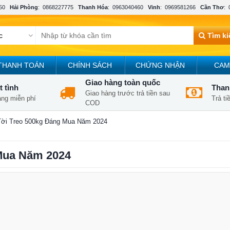
50
Hải Phòng
:
0868227775
Thanh Hóa
:
0963040460
Vinh
:
0969581266
Cần Thơ
:
Tìm k
THANH TOÁN
CHÍNH SÁCH
CHỨNG NHẬN
CAM
Giao hàng toàn quốc
t tình
Thanh
Giao hàng trước trả tiền sau
àng miễn phí
Trả t
COD
Tời Treo 500kg Đáng Mua Năm 2024
 Mua Năm 2024