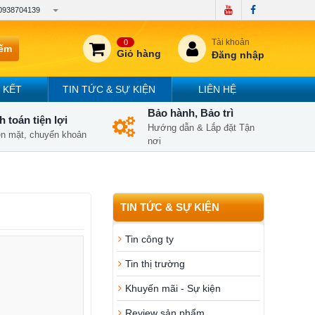
0938704139
Tài khoản
0
iếm
Giỏ hàng
Đăng nhập
 KẾT
TIN TỨC & SỰ KIỆN
LIÊN HỆ
Bảo hành, Bảo trì
 toán tiện lợi
Hướng dẫn & Lắp đặt Tận
iền mặt, chuyển khoản
nơi
TIN TỨC & SỰ KIỆN
Tin công ty
Tin thị trường
Khuyến mãi - Sự kiện
Review sản phẩm