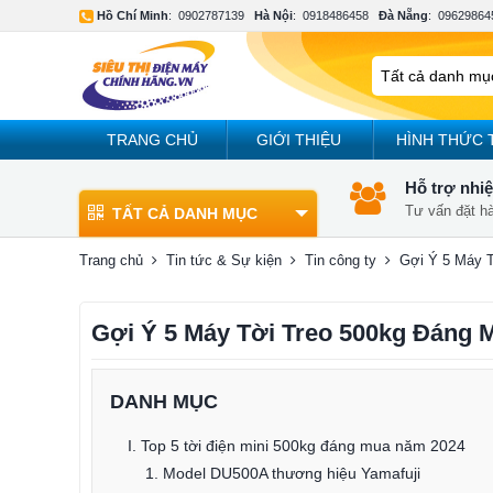
Hồ Chí Minh
:
0902787139
Hà Nội
:
0918486458
Đà Nẵng
:
09629864
TRANG CHỦ
GIỚI THIỆU
HÌNH THỨC 
Hỗ trợ nhiệ
Tư vấn đặt h
TẤT CẢ DANH MỤC
Trang chủ
Tin tức & Sự kiện
Tin công ty
Gợi Ý 5 Máy 
Gợi Ý 5 Máy Tời Treo 500kg Đáng
DANH MỤC
I. Top 5 tời điện mini 500kg đáng mua năm 2024
1. Model DU500A thương hiệu Yamafuji