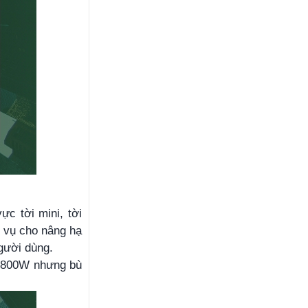
ực tời mini, tời
c vụ cho nâng hạ
gười dùng.
 1800W nhưng bù