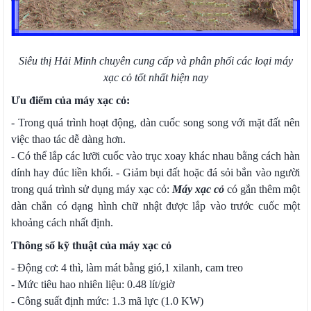
Siêu thị Hải Minh chuyên cung cấp và phân phối các loại máy
xạc cỏ tốt nhất hiện nay
Ưu điểm của máy xạc cỏ:
- Trong quá trình hoạt động, dàn cuốc song song với mặt đất nên
việc thao tác dễ dàng hơn.
- Có thể lắp các lưỡi cuốc vào trục xoay khác nhau bằng cách hàn
dính hay đúc liền khối. - Giảm bụi đất hoặc đá sỏi bắn vào người
trong quá trình sử dụng máy xạc cỏ:
Máy xạc cỏ
có gắn thêm một
dàn chắn có dạng hình chữ nhật được lắp vào trước cuốc một
khoảng cách nhất định.
Thông số kỹ thuật của máy xạc cỏ
- Động cơ: 4 thì, làm mát bằng gió,1 xilanh, cam treo
- Mức tiêu hao nhiên liệu: 0.48 lít/giờ
- Công suất định mức: 1.3 mã lực (1.0 KW)