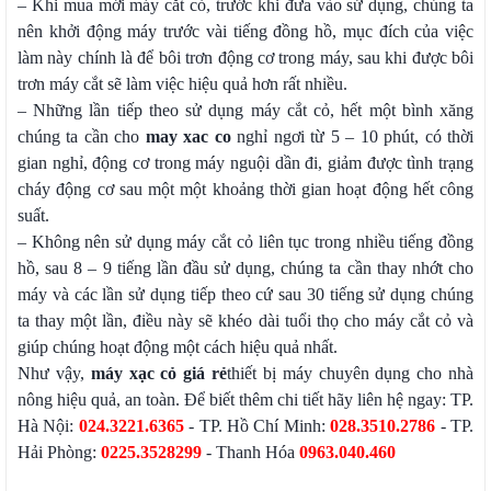
– Khi mua mới máy cắt cỏ, trước khi đưa vào sử dụng, chúng ta
nên khởi động máy trước vài tiếng đồng hồ, mục đích của việc
làm này chính là để bôi trơn động cơ trong máy, sau khi được bôi
trơn máy cắt sẽ làm việc hiệu quả hơn rất nhiều.
– Những lần tiếp theo sử dụng máy cắt cỏ, hết một bình xăng
chúng ta cần cho
may xac co
nghỉ ngơi từ 5 – 10 phút, có thời
gian nghỉ, động cơ trong máy nguội dần đi, giảm được tình trạng
cháy động cơ sau một một khoảng thời gian hoạt động hết công
suất.
– Không nên sử dụng máy cắt cỏ liên tục trong nhiều tiếng đồng
hồ, sau 8 – 9 tiếng lần đầu sử dụng, chúng ta cần thay nhớt cho
máy và các lần sử dụng tiếp theo cứ sau 30 tiếng sử dụng chúng
ta thay một lần, điều này sẽ khéo dài tuổi thọ cho máy cắt cỏ và
giúp chúng hoạt động một cách hiệu quả nhất.
Như vậy,
máy xạc cỏ giá rẻ
thiết bị máy chuyên dụng cho nhà
nông hiệu quả, an toàn. Để biết thêm chi tiết hãy liên hệ ngay: TP.
Hà Nội:
024.3221.6365
- TP. Hồ Chí Minh:
028.3510.2786
- TP.
Hải Phòng:
0225.3528299
- Thanh Hóa
0963.040.460